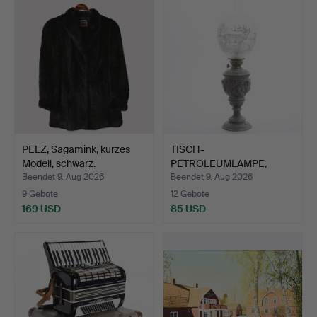
PELZ, Sagamink, kurzes
TISCH-
Modell, schwarz.
PETROLEUMLAMPE,
Metall und Glas.
Beendet 9. Aug 2026
Beendet 9. Aug 2026
9 Gebote
12 Gebote
169 USD
85 USD