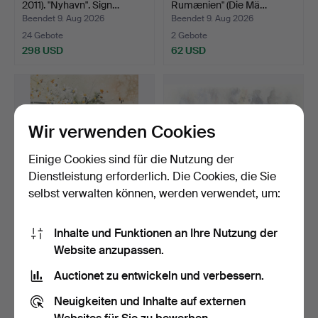
2011). "Nyhavn". Sign…
Rumænien" (Die Mä…
Beendet 9. Aug 2026
Beendet 9. Aug 2026
24 Gebote
2 Gebote
298 USD
62 USD
Wir verwenden Cookies
Einige Cookies sind für die Nutzung der
Dienstleistung erforderlich. Die Cookies, die Sie
selbst verwalten können, werden verwendet, um:
NILS E. JOHANSSON.
ROLAND JONSSON.
Inhalte und Funktionen an Ihre Nutzung der
Aquarell. Stillleben mi…
Raubvogel, Farblithografie…
Website anzupassen.
Beendet 9. Aug 2026
Beendet 9. Aug 2026
33 Gebote
1 Gebot
Auctionet zu entwickeln und verbessern.
528 USD
32 USD
Neuigkeiten und Inhalte auf externen