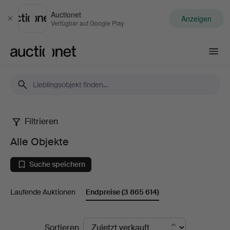
Auctionet
Anzeigen
Schließen
Verfügbar auf Google Play
Auctionet.com
Filtrieren
Alle
Alle Objekte
Objekte
Suche speichern
Laufende Auktionen
Endpreise
(3 865 614)
Endpreise
Sortieren