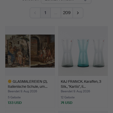
1
…
209
GLASMALEREIEN (2),
KAJ FRANCK. Karaffen, 3
Italienische Schule, um…
Stk., "Kartio", Ii…
Beendet 9. Aug 2026
Beendet 9. Aug 2026
5 Gebote
12 Gebote
133 USD
74 USD
Ausgewähltes