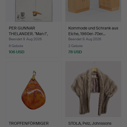
PER GUNNAR
Kommode und Schrank aus
THELANDER. "Man I",
Eiche, 1960er-70er…
Farbradieru…
Beendet 9. Aug 2026
Beendet 9. Aug 2026
6 Gebote
2 Gebote
106 USD
78 USD
TROPFENFÖRMIGER
STOLA, Pelz, Johnssons