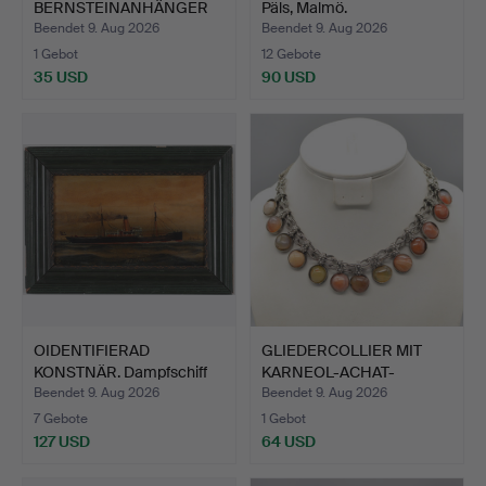
BERNSTEINANHÄNGER
Päls, Malmö.
MIT EINE…
Beendet 9. Aug 2026
Beendet 9. Aug 2026
1 Gebot
12 Gebote
35 USD
90 USD
OIDENTIFIERAD
GLIEDERCOLLIER MIT
KONSTNÄR. Dampfschiff
KARNEOL-ACHAT-
SS Jan…
CABOCHONE…
Beendet 9. Aug 2026
Beendet 9. Aug 2026
7 Gebote
1 Gebot
127 USD
64 USD