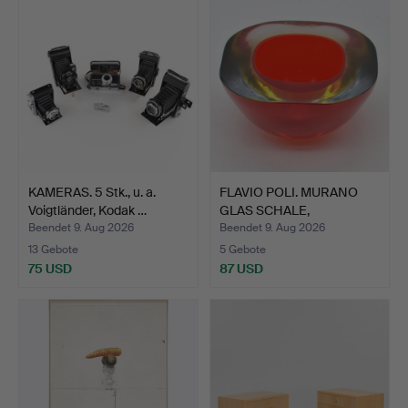
Objekt
KAMERAS. 5 Stk., u. a.
FLAVIO POLI. MURANO
Voigtländer, Kodak …
GLAS SCHALE,
MEHRFACHE…
Beendet 9. Aug 2026
Beendet 9. Aug 2026
13 Gebote
5 Gebote
75 USD
87 USD