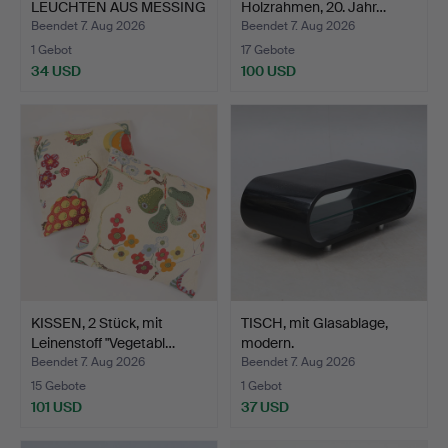
LEUCHTEN AUS MESSING
Holzrahmen, 20. Jahr…
UND K…
Beendet 7. Aug 2026
Beendet 7. Aug 2026
1 Gebot
17 Gebote
34 USD
100 USD
KISSEN, 2 Stück, mit
TISCH, mit Glasablage,
Leinenstoff "Vegetabl…
modern.
Beendet 7. Aug 2026
Beendet 7. Aug 2026
15 Gebote
1 Gebot
101 USD
37 USD