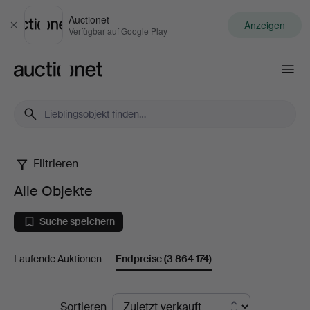
Auctionet
Anzeigen
Schließen
Verfügbar auf Google Play
Auctionet.com
Filtrieren
Alle
Alle Objekte
Objekte
Suche speichern
Laufende Auktionen
Endpreise
(3 864 174)
Endpreise
Sortieren