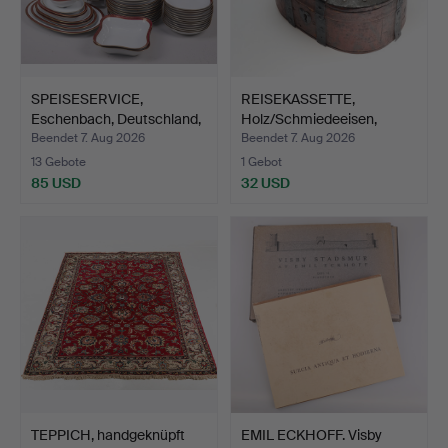
SPEISESERVICE,
REISEKASSETTE,
Eschenbach, Deutschland,
Holz/Schmiedeeisen,
58…
bäuerli…
Beendet 7. Aug 2026
Beendet 7. Aug 2026
13 Gebote
1 Gebot
85 USD
32 USD
TEPPICH, handgeknüpft
EMIL ECKHOFF. Visby