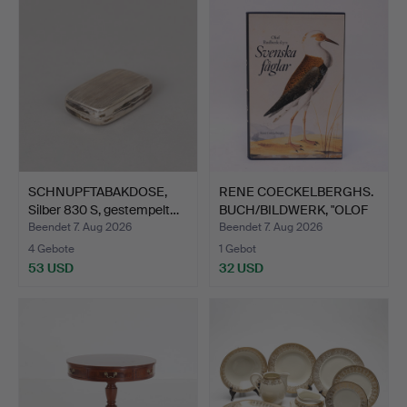
SCHNUPFTABAKDOSE,
RENE COECKELBERGHS.
Silber 830 S, gestempelt…
BUCH/BILDWERK, "OLOF
R…
Beendet 7. Aug 2026
Beendet 7. Aug 2026
4 Gebote
1 Gebot
53 USD
32 USD