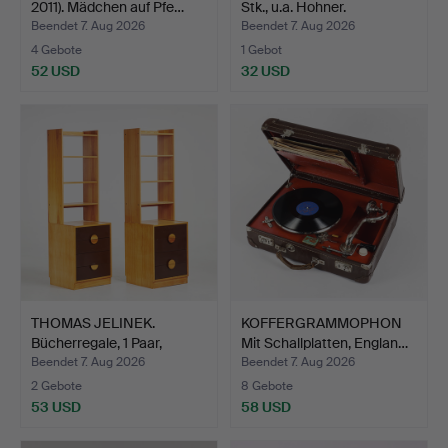
2011). Mädchen auf Pfe…
Stk., u.a. Hohner.
Beendet 7. Aug 2026
Beendet 7. Aug 2026
4 Gebote
1 Gebot
52 USD
32 USD
THOMAS JELINEK.
KOFFERGRAMMOPHON
Bücherregale, 1 Paar,
Mit Schallplatten, Englan…
"Com…
Beendet 7. Aug 2026
Beendet 7. Aug 2026
2 Gebote
8 Gebote
53 USD
58 USD