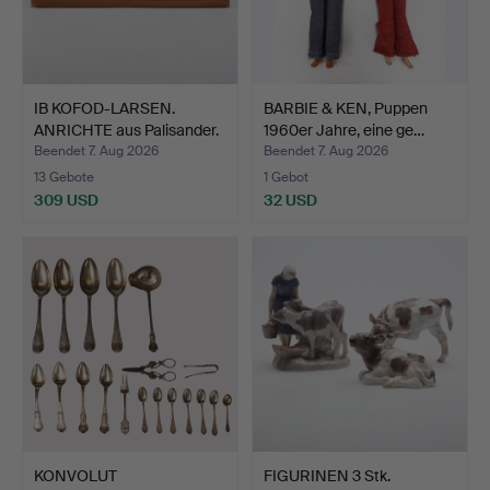
IB KOFOD-LARSEN.
BARBIE & KEN, Puppen
ANRICHTE aus Palisander.
1960er Jahre, eine ge…
…
Beendet 7. Aug 2026
Beendet 7. Aug 2026
13 Gebote
1 Gebot
309 USD
32 USD
KONVOLUT
FIGURINEN 3 Stk.