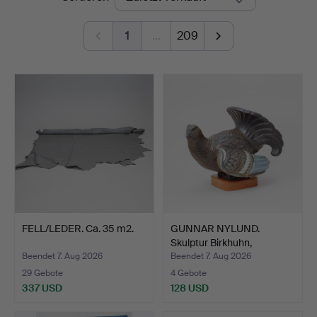
1
…
209
FELL/LEDER. Ca. 35 m2.
GUNNAR NYLUND.
Skulptur Birkhuhn,
Steinzeu…
Beendet 7. Aug 2026
Beendet 7. Aug 2026
29 Gebote
4 Gebote
337 USD
128 USD