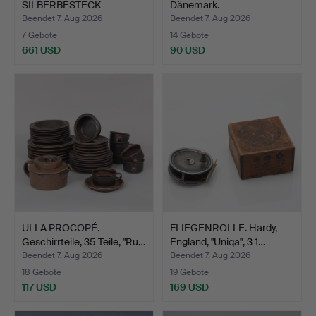
SILBERBESTECK
Dänemark.
ÜBERWIEGEND LÖFFEL …
Beendet 7. Aug 2026
Beendet 7. Aug 2026
7 Gebote
14 Gebote
661 USD
90 USD
ULLA PROCOPÉ.
FLIEGENROLLE. Hardy,
Geschirrteile, 35 Teile, "Ru…
England, "Uniqa", 3 1…
Beendet 7. Aug 2026
Beendet 7. Aug 2026
18 Gebote
19 Gebote
117 USD
169 USD