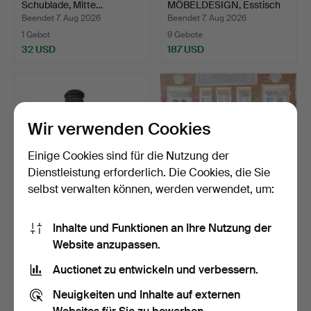
Schublade, Mitte…
MÖBELDESIGN, Esstisch
aus Teakho…
Beendet 7. Aug 2026
Beendet 7. Aug 2026
1 Gebot
9 Gebote
32 USD
187 USD
Wir verwenden Cookies
Einige Cookies sind für die Nutzung der
Dienstleistung erforderlich. Die Cookies, die Sie
selbst verwalten können, werden verwendet, um:
LORENS LARSSON.
FLEMMING HANSEN.
Inhalte und Funktionen an Ihre Nutzung der
ZUGESCHRIEBEN.
Restaurang Fiat
Website anzupassen.
Holzfigur, …
Kopenhage…
Beendet 7. Aug 2026
Beendet 7. Aug 2026
1 Gebot
8 Gebote
Auctionet zu entwickeln und verbessern.
32 USD
69 USD
Neuigkeiten und Inhalte auf externen