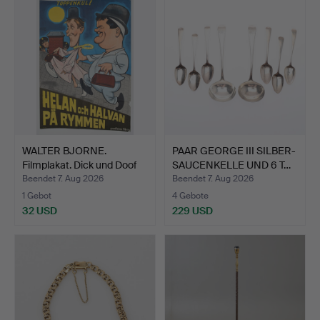
WALTER BJORNE.
PAAR GEORGE III SILBER-
Filmplakat. Dick und Doof
SAUCENKELLE UND 6 T…
a…
Beendet 7. Aug 2026
Beendet 7. Aug 2026
1 Gebot
4 Gebote
32 USD
229 USD