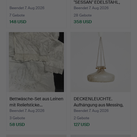
"SESSAN" EDELSTAHL,
60…
Beendet 7. Aug 2026
Beendet 7. Aug 2026
7 Gebote
28 Gebote
148 USD
358 USD
Bettwäsche-Set aus Leinen
DECKENLEUCHTE.
mit Reliefsticke…
Aufhängung aus Messing,
Gla…
Beendet 7. Aug 2026
Beendet 7. Aug 2026
3 Gebote
2 Gebote
58 USD
127 USD