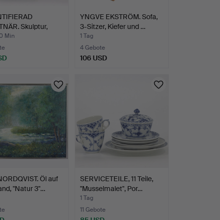
TIFIERAD
YNGVE EKSTRÖM. Sofa,
NÄR. Skulptur,
3-Sitzer, Kiefer und …
 F…
40 Min
1 Tag
te
4 Gebote
SD
106 USD
NORDQVIST. Öl auf
SERVICETEILE, 11 Teile,
nd, "Natur 3"…
"Musselmalet", Por…
1 Tag
te
11 Gebote
SD
85 USD