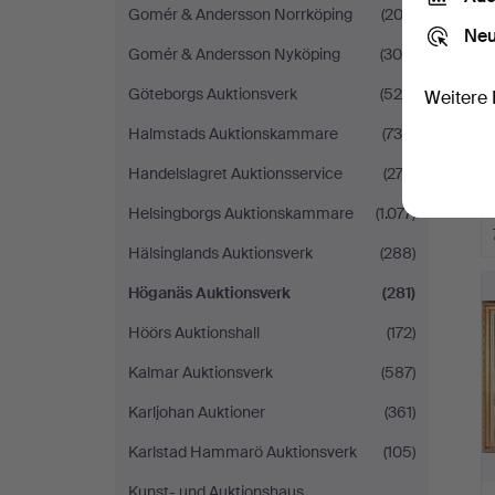
Gomér & Andersson Norrköping
(202)
Neu
Gomér & Andersson Nyköping
(308)
Göteborgs Auktionsverk
(529)
Weitere 
Halmstads Auktionskammare
(735)
Handelslagret Auktionsservice
(273)
Helsingborgs Auktionskammare
(1.077)
Hälsinglands Auktionsverk
(288)
Höganäs Auktionsverk
(281)
Höörs Auktionshall
(172)
Kalmar Auktionsverk
(587)
Karljohan Auktioner
(361)
Karlstad Hammarö Auktionsverk
(105)
Kunst- und Auktionshaus