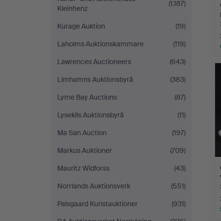
(1.187)
Kleinhenz
Kurage Auktion
(19)
Laholms Auktionskammare
(119)
Lawrences Auctioneers
(643)
Limhamns Auktionsbyrå
(383)
Lyme Bay Auctions
(87)
Lysekils Auktionsbyrå
(11)
Ma San Auction
(197)
Markus Auktioner
(709)
Mauritz Widforss
(43)
Norrlands Auktionsverk
(551)
Palsgaard Kunstauktioner
(931)