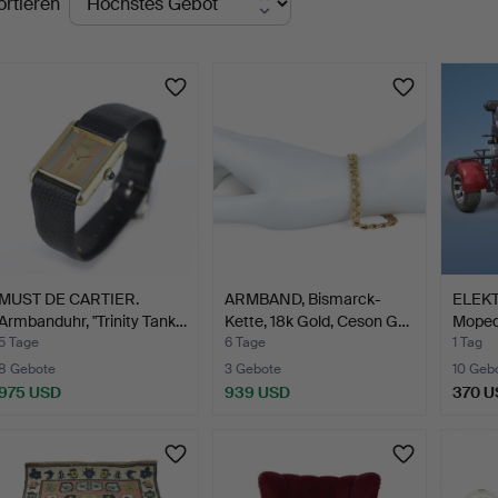
ortieren
uktionen
MUST DE CARTIER.
ARMBAND, Bismarck-
ELEK
Armbanduhr, "Trinity Tank…
Kette, 18k Gold, Ceson G…
Moped
Ele…
5 Tage
6 Tage
1 Tag
8 Gebote
3 Gebote
10 Geb
975 USD
939 USD
370 U