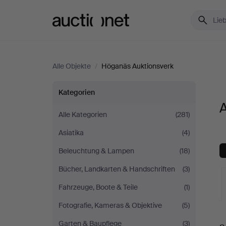
Auctionet.com
Alle Objekte
/
Höganäs Auktionsverk
Alle
Kategorien
A
Objekte
Alle Kategorien
(281)
Asiatika
(4)
bei
Beleuchtung & Lampen
(18)
Höganäs
Bücher, Landkarten & Handschriften
(3)
Auktionsverk
Fahrzeuge, Boote & Teile
(1)
Fotografie, Kameras & Objektive
(5)
L
Garten & Baupflege
(3)