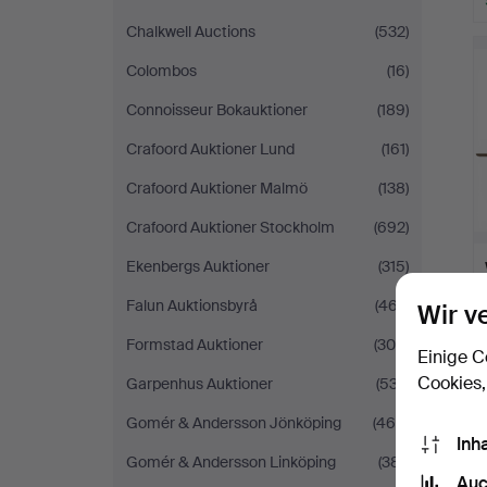
Chalkwell Auctions
(532)
Colombos
(16)
Connoisseur Bokauktioner
(189)
Crafoord Auktioner Lund
(161)
Crafoord Auktioner Malmö
(138)
Crafoord Auktioner Stockholm
(692)
Ekenbergs Auktioner
(315)
Falun Auktionsbyrå
(467)
Wir v
Formstad Auktioner
(309)
Einige C
Cookies,
Garpenhus Auktioner
(537)
Gomér & Andersson Jönköping
(469)
Inh
Gomér & Andersson Linköping
(381)
Auc