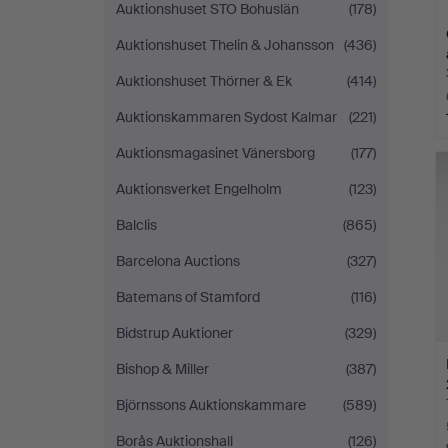
Auktionshuset STO Bohuslän
(178)
Auktionshuset Thelin & Johansson
(436)
Auktionshuset Thörner & Ek
(414)
Auktionskammaren Sydost Kalmar
(221)
Auktionsmagasinet Vänersborg
(177)
Auktionsverket Engelholm
(123)
Balclis
(865)
Barcelona Auctions
(327)
Batemans of Stamford
(116)
Bidstrup Auktioner
(329)
Bishop & Miller
(387)
Björnssons Auktionskammare
(589)
Borås Auktionshall
(126)