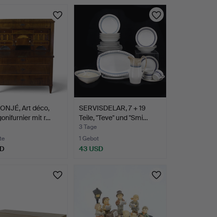
ONJÉ, Art déco,
SERVISDELAR, 7 + 19
nifurnier mit r…
Teile, "Teve" und "Smi…
3 Tage
te
1 Gebot
SD
43 USD