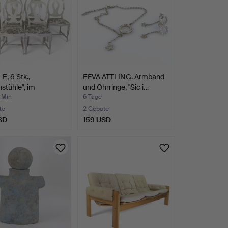
, 6 Stk.,
EFVA ATTLING. Armband
stühle", im
und Ohrringe, "Sic i…
via…
 Min
6 Tage
te
2 Gebote
SD
159 USD