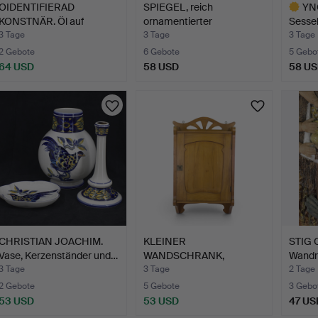
OIDENTIFIERAD
SPIEGEL, reich
YN
KONSTNÄR. Öl auf
ornamentierter
Sessel
Leinwand, K…
vergoldeter …
"Lami
3 Tage
3 Tage
3 Tage
2 Gebote
6 Gebote
5 Gebo
64 USD
58 USD
58 U
Ausgewä
Objekt
CHRISTIAN JOACHIM.
KLEINER
STIG 
Vase, Kerzenständer und…
WANDSCHRANK,
Wandre
lackiertes Laubholz, …
glas…
3 Tage
3 Tage
2 Tage
2 Gebote
5 Gebote
3 Gebo
53 USD
53 USD
47 US