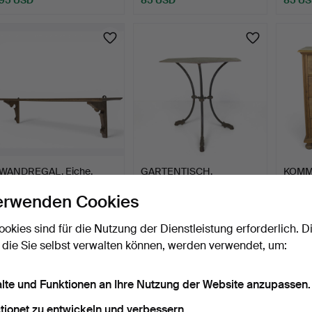
WANDREGAL, Eiche,
GARTENTISCH,
KOMMO
frühes 20. Jahrhundert.
Stahlgestell, Details aus
Kiefer
erwenden Cookies
Gus…
1 Tag
1 Tag
3 Tage
12 Gebote
9 Gebote
1 Gebot
ookies sind für die Nutzung der Dienstleistung erforderlich. D
76 USD
76 USD
74 US
 die Sie selbst verwalten können, werden verwendet, um:
alte und Funktionen an Ihre Nutzung der Website anzupassen.
tionet zu entwickeln und verbessern.