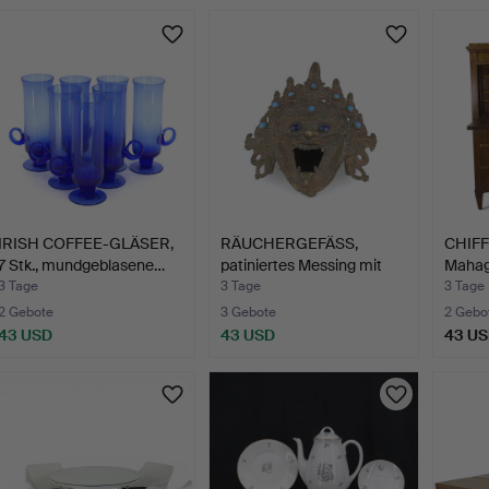
IRISH COFFEE-GLÄSER,
RÄUCHERGEFÄSS,
CHIFF
7 Stk., mundgeblasene…
patiniertes Messing mit
Mahago
Tür…
3 Tage
3 Tage
3 Tage
2 Gebote
3 Gebote
2 Gebo
43 USD
43 USD
43 U