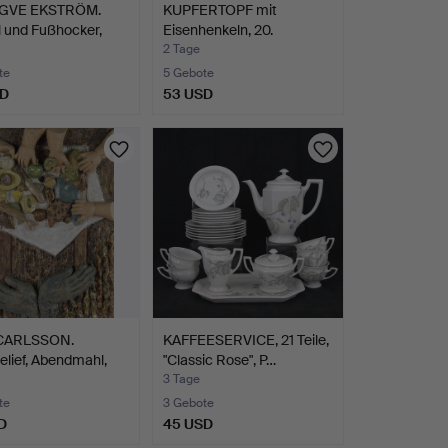
GVE EKSTRÖM.
KUPFERTOPF mit
 und Fußhocker,
Eisenhenkeln, 20.
…
Jahrhunde…
2 Tage
te
5 Gebote
SD
53 USD
hltes
CARLSSON.
KAFFEESERVICE, 21 Teile,
lief, Abendmahl,
"Classic Rose", P…
3 Tage
te
3 Gebote
D
45 USD