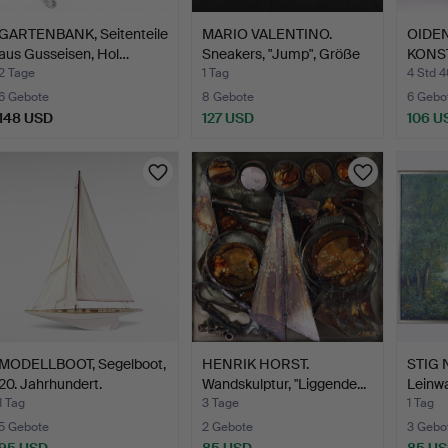
GARTENBANK, Seitenteile
MARIO VALENTINO.
OIDEN
aus Gusseisen, Hol…
Sneakers, "Jump", Größe
KONST
4…
Torso,
2 Tage
1 Tag
4 Std 
6 Gebote
8 Gebote
6 Gebo
148 USD
127 USD
106 U
MODELLBOOT, Segelboot,
HENRIK HORST.
STIG 
20. Jahrhundert.
Wandskulptur, "Liggende...
Leinwa
(s…
1 Tag
3 Tage
1 Tag
5 Gebote
2 Gebote
3 Gebo
95 USD
85 USD
85 U