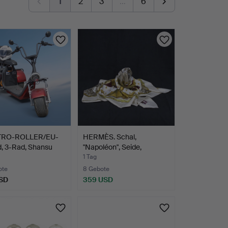
1
2
3
…
6
TRO-ROLLER/EU-
HERMÈS. Schal,
, 3-Rad, Shansu
"Napoléon", Seide,
jacquard…
1 Tag
ote
8 Gebote
SD
359 USD