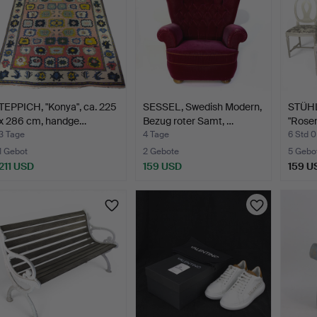
TEPPICH, "Konya", ca. 225
SESSEL, Swedish Modern,
STÜHLE
x 286 cm, handge…
Bezug roter Samt, …
"Rosen
gusta
3 Tage
4 Tage
6 Std 0
1 Gebot
2 Gebote
5 Gebo
211 USD
159 USD
159 U