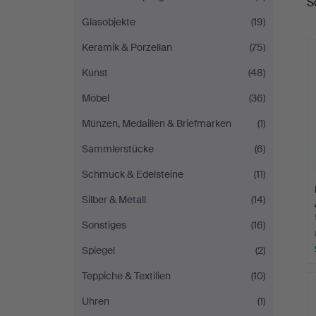
S
A
Glasobjekte
(19)
Keramik & Porzellan
(75)
Kunst
(48)
Möbel
(36)
Münzen, Medaillen & Briefmarken
(1)
Sammlerstücke
(6)
Schmuck & Edelsteine
(11)
Silber & Metall
(14)
Sonstiges
(16)
Spiegel
(2)
Teppiche & Textilien
(10)
Uhren
(1)