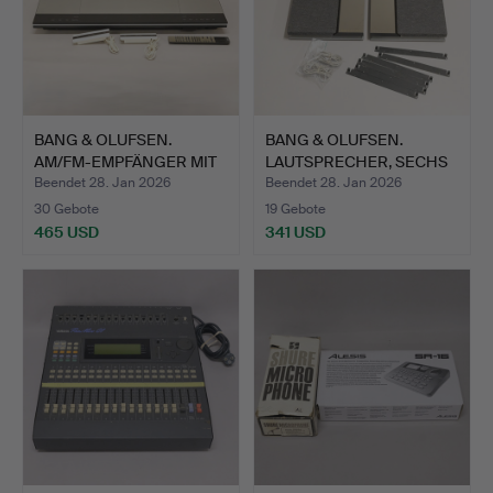
BANG & OLUFSEN.
BANG & OLUFSEN.
AM/FM-EMPFÄNGER MIT
LAUTSPRECHER, SECHS
CD/KAS…
TEILE.…
Beendet 28. Jan 2026
Beendet 28. Jan 2026
30 Gebote
19 Gebote
465 USD
341 USD