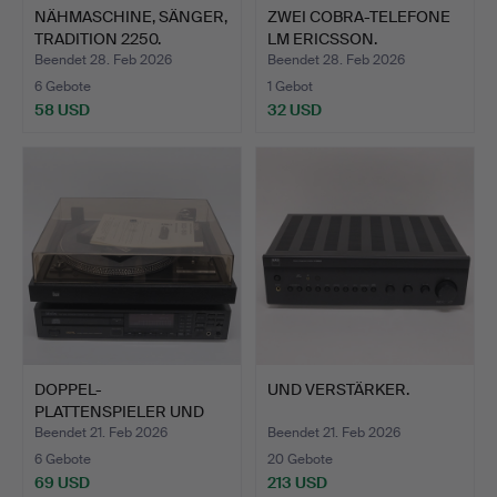
NÄHMASCHINE, SÄNGER,
ZWEI COBRA-TELEFONE
TRADITION 2250.
LM ERICSSON.
Beendet 28. Feb 2026
Beendet 28. Feb 2026
6 Gebote
1 Gebot
58 USD
32 USD
DOPPEL-
UND VERSTÄRKER.
PLATTENSPIELER UND
DENON-CD-PLAYER.
Beendet 21. Feb 2026
Beendet 21. Feb 2026
6 Gebote
20 Gebote
69 USD
213 USD