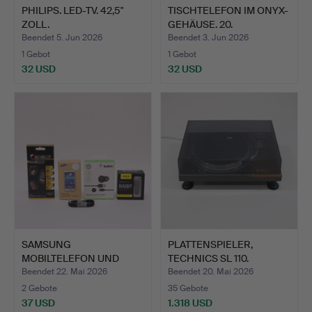
PHILIPS. LED-TV. 42,5"
TISCHTELEFON IM ONYX-
ZOLL.
GEHÄUSE. 20.
JAHRHUND…
Beendet 5. Jun 2026
Beendet 3. Jun 2026
1 Gebot
1 Gebot
32 USD
32 USD
SAMSUNG
PLATTENSPIELER,
MOBILTELEFON UND
TECHNICS SL 110.
ZUBEHÖR.
Beendet 22. Mai 2026
Beendet 20. Mai 2026
2 Gebote
35 Gebote
37 USD
1.318 USD