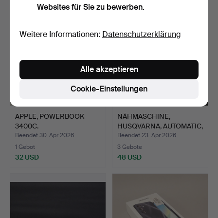
Websites für Sie zu bewerben.
Weitere Informationen:
Datenschutzerklärung
Alle akzeptieren
Cookie-Einstellungen
APPLE, POWERBOOK
NÄHMASCHINE,
3400C.
HUSQVARNA, AUTOMATIC,
21E.
Beendet 30. Apr 2026
Beendet 23. Apr 2026
1 Gebot
3 Gebote
32 USD
48 USD