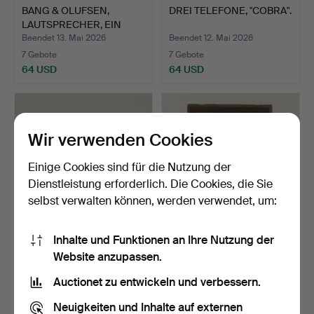
BANG & OLUFSEN,
DREI TELEFONE, "COBRA".
LAUTSPRECHER, EIN
PAAR, RE…
Beendet 13. Mai 2026
Beendet 12. Mai 2026
7 Gebote
7 Gebote
64 USD
64 USD
Wir verwenden Cookies
Einige Cookies sind für die Nutzung der
Dienstleistung erforderlich. Die Cookies, die Sie
selbst verwalten können, werden verwendet, um:
Inhalte und Funktionen an Ihre Nutzung der
RADIO, LOEWE OPTA.
FELDTELEFON, L.M.
Website anzupassen.
ERICSSON, IN
HOLZKISTE.
Beendet 1. Mai 2026
Beendet 1. Mai 2026
Auctionet zu entwickeln und verbessern.
1 Gebot
7 Gebote
32 USD
59 USD
Neuigkeiten und Inhalte auf externen