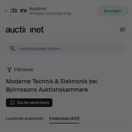
Auctionet
Anzeigen
Schließen
Verfügbar auf Google Play
Auctionet.com
Filtrieren
Moderne
Moderne Technik & Elektronik bei
Technik
Björnssons Auktionskammare
&
Suche speichern
Elektronik
Laufende Auktionen
Endpreise
(327)
bei