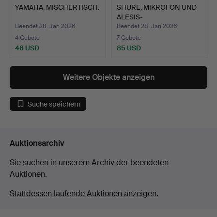
YAMAHA. MISCHERTISCH.
SHURE, MIKROFON UND
ALESIS-
TROMMELMASCHINE.
Beendet 28. Jan 2026
Beendet 28. Jan 2026
4 Gebote
7 Gebote
48 USD
85 USD
Weitere Objekte anzeigen
Suche speichern
Auktionsarchiv
Sie suchen in unserem Archiv der beendeten
Auktionen.
Stattdessen laufende Auktionen anzeigen.