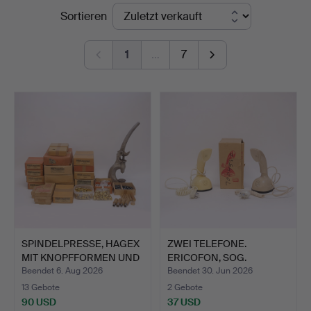
Endpreise
Sortieren
Björnssons
Auktionskammare
1
…
7
SPINDELPRESSE, HAGEX
ZWEI TELEFONE.
MIT KNOPFFORMEN UND
ERICOFON, SOG.
Z…
KOBRATELEFON…
Beendet 6. Aug 2026
Beendet 30. Jun 2026
13 Gebote
2 Gebote
90 USD
37 USD