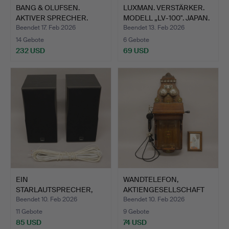
BANG & OLUFSEN.
LUXMAN. VERSTÄRKER.
AKTIVER SPRECHER.
MODELL „LV-100". JAPAN.
BEOSOUND…
Beendet 17. Feb 2026
Beendet 13. Feb 2026
14 Gebote
6 Gebote
232 USD
69 USD
EIN
WANDTELEFON,
STARLAUTSPRECHER,
AKTIENGESELLSCHAFT
DALI CONCEPT 2.
JYDSK TELE…
Beendet 10. Feb 2026
Beendet 10. Feb 2026
11 Gebote
9 Gebote
85 USD
74 USD