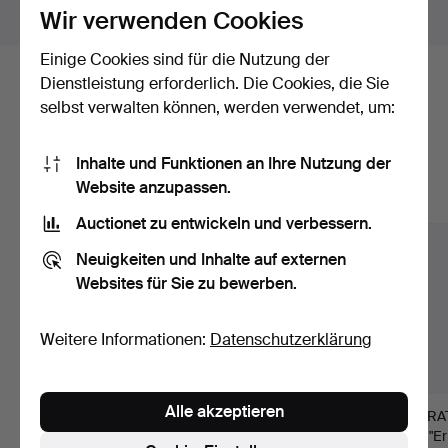
Objekte außerhalb Schweden zeigen
Wir verwenden Cookies
Einige Cookies sind für die Nutzung der
Dienstleistung erforderlich. Die Cookies, die Sie
Hier sind Objekte aus unserem
selbst verwalten können, werden verwendet, um:
Archiv, die mit Ihrer Suche
übereinstimmen.
Inhalte und Funktionen an Ihre Nutzung der
Website anzupassen.
Alle Objekte anzeigen
Auctionet zu entwickeln und verbessern.
Neuigkeiten und Inhalte auf externen
Websites für Sie zu bewerben.
Weitere Informationen:
Datenschutzerklärung
Alle akzeptieren
RADIO, VERSTÄRKER,
TELEFON, Onyx,
KOBRA
CD-PLAYER und
Messing, vermutlich
Stk., "Er