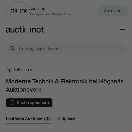
Auctionet
Anzeigen
Schließen
Verfügbar auf Google Play
Auctionet.com
Filtrieren
Moderne
Moderne Technik & Elektronik bei Höganäs
Technik
Auktionsverk
&
Suche speichern
Elektronik
Laufende Auktionen
(0)
Endpreise
bei