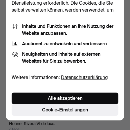
Dienstleistung erforderlich. Die Cookies, die Sie
selbst verwalten können, werden verwendet, um:
E-GITARRE, Kingston
E-GITARRE, unbekannter
Inhalte und Funktionen an Ihre Nutzung der
electric guitar.
Hersteller.
6 Tage
6 Tage
Website anzupassen.
Schätzwert
3 Gebote
Auctionet zu entwickeln und verbessern.
263 USD
74 USD
Neuigkeiten und Inhalte auf externen
Websites für Sie zu bewerben.
Weitere Informationen:
Datenschutzerklärung
Alle akzeptieren
Cookie-Einstellungen
KNOPF-AKKORDEON,
Hohner Rivera VI de luxe.
7 Tage