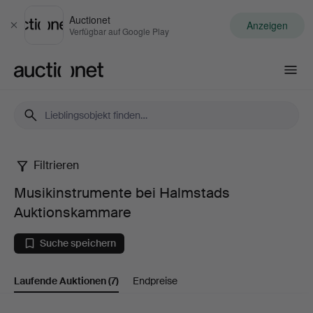
Auctionet
Anzeigen
Schließen
Verfügbar auf Google Play
Auctionet.com
Filtrieren
Musikinstrumente
Musikinstrumente bei Halmstads
bei
Auktionskammare
Halmstads
Suche speichern
Auktionskammare
Laufende Auktionen
(7)
Endpreise