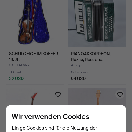
SCHULGEIGE IM KOFFER,
PIANOAKKORDEON,
19. Jh.
Razho, Russland.
3 Std 41 Min
4 Tage
1 Gebot
Schätzwert
32 USD
64 USD
Wir verwenden Cookies
Einige Cookies sind für die Nutzung der