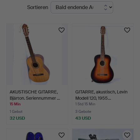
Laufende
Sortieren
Auktionen
AKUSTISCHE GITARRE,
GITARRE, akustisch, Levin
Bjärton. Seriennummer …
Modell 120, 1955…
15 Min
1 Std 15 Min
1 Gebot
3 Gebote
32 USD
43 USD