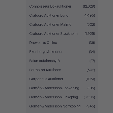
Connoisseur Bokauktioner
(12.029)
Crafoord Auktioner Lund
(17.195)
Crafoord Auktioner Malmö
(502)
Crafoord Auktioner Stockholm
(1.925)
Dreweatts Online
(36)
Ekenbergs Auktioner
(34)
Falun Auktionsbyrå
(27)
Formstad Auktioner
(602)
Garpenhus Auktioner
(1.061)
Gomér & Andersson Jönköping
(105)
Gomér & Andersson Linköping
(3.596)
Gomér & Andersson Norrköping
(945)