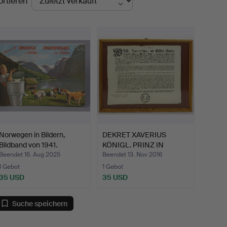
ortieren
Norwegen in Bildern,
DEKRET XAVERIUS
Bildband von 1941.
KÖNIGL. PRINZ IN
POLEN, Dr…
Beendet 16. Aug 2025
Beendet 13. Nov 2016
1 Gebot
1 Gebot
35 USD
35 USD
Suche speichern