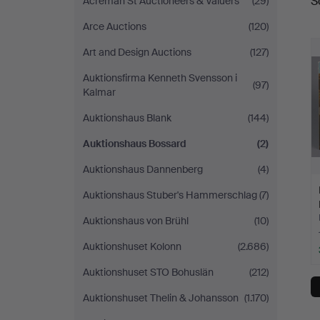
S
Acreman St Auctioneers & Valuers
(29)
Bossard
Arce Auctions
(120)
Art and Design Auctions
(127)
Auktionsfirma Kenneth Svensson i
(97)
Kalmar
Auktionshaus Blank
(144)
Auktionshaus Bossard
(2)
Auktionshaus Dannenberg
(4)
Auktionshaus Stuber's Hammerschlag
(7)
Auktionshaus von Brühl
(10)
Auktionshuset Kolonn
(2.686)
Auktionshuset STO Bohuslän
(212)
Auktionshuset Thelin & Johansson
(1.170)