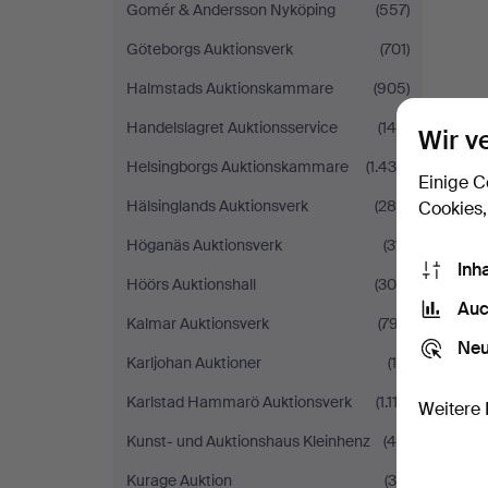
Gomér & Andersson Nyköping
(557)
Göteborgs Auktionsverk
(701)
Halmstads Auktionskammare
(905)
Handelslagret Auktionsservice
(140)
Wir v
Helsingborgs Auktionskammare
(1.436)
Einige C
Hälsinglands Auktionsverk
(285)
Cookies,
Höganäs Auktionsverk
(311)
Inh
Höörs Auktionshall
(304)
Auc
Kalmar Auktionsverk
(797)
Neu
Karljohan Auktioner
(14)
Karlstad Hammarö Auktionsverk
(1.112)
Weitere 
Kunst- und Auktionshaus Kleinhenz
(46)
Kurage Auktion
(35)