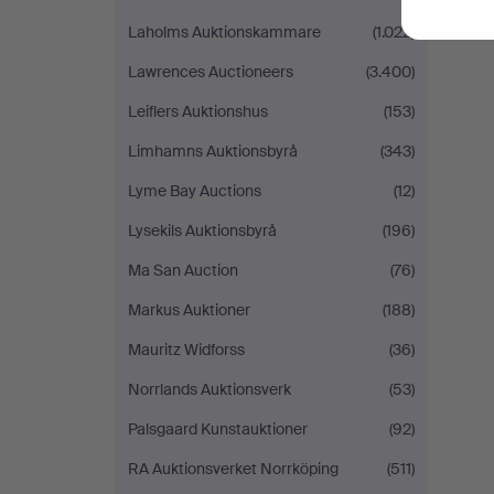
Laholms Auktionskammare
(1.022)
Lawrences Auctioneers
(3.400)
Leiflers Auktionshus
(153)
Limhamns Auktionsbyrå
(343)
Lyme Bay Auctions
(12)
Lysekils Auktionsbyrå
(196)
Ma San Auction
(76)
Markus Auktioner
(188)
Mauritz Widforss
(36)
Norrlands Auktionsverk
(53)
Palsgaard Kunstauktioner
(92)
RA Auktionsverket Norrköping
(511)