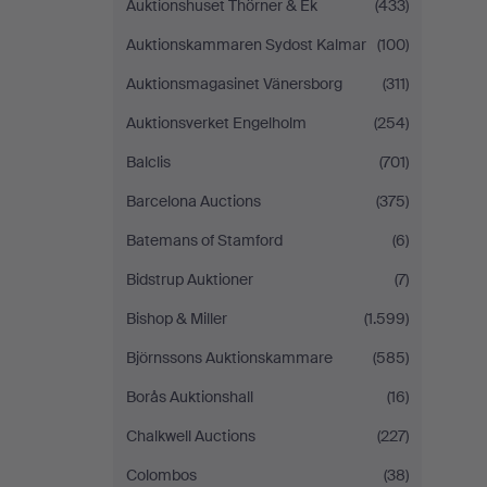
Auktionshuset Thörner & Ek
(433)
Auktionskammaren Sydost Kalmar
(100)
Auktionsmagasinet Vänersborg
(311)
Auktionsverket Engelholm
(254)
Balclis
(701)
Barcelona Auctions
(375)
Batemans of Stamford
(6)
Bidstrup Auktioner
(7)
Bishop & Miller
(1.599)
Björnssons Auktionskammare
(585)
Borås Auktionshall
(16)
Chalkwell Auctions
(227)
Colombos
(38)