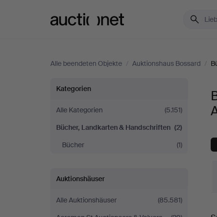
Auctionet.com
Alle beendeten Objekte
/
Auktionshaus Bossard
/
B
Bücher,
Kategorien
B
Landkarten
Alle Kategorien
(5.151)
Bücher, Landkarten & Handschriften
(2)
&
Bücher
(1)
Handschriften
bei
Auktionshäuser
Auktionshaus
Alle Auktionshäuser
(85.581)
E