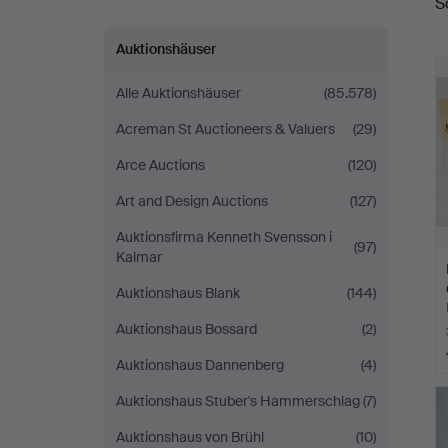
S
Thörner
Auktionshäuser
&
Alle Auktionshäuser
(85.578)
Ek
Acreman St Auctioneers & Valuers
(29)
Arce Auctions
(120)
Art and Design Auctions
(127)
Auktionsfirma Kenneth Svensson i
(97)
Kalmar
Auktionshaus Blank
(144)
Auktionshaus Bossard
(2)
Auktionshaus Dannenberg
(4)
Auktionshaus Stuber's Hammerschlag
(7)
Auktionshaus von Brühl
(10)