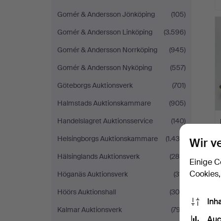
Gomér & Andersson Jönköping
(105)
Gomér & Andersson Linköping
(3.596)
Gomér & Andersson Norrköping
(945)
Gomér & Andersson Nyköping
(557)
Göteborgs Auktionsverk
(701)
Halmstads Auktionskammare
(905)
Handelslagret Auktionsservice
(140)
Helsingborgs Auktionskammare
(1.436)
Wir v
Hälsinglands Auktionsverk
(285)
Einige C
Cookies,
Höganäs Auktionsverk
(311)
Höörs Auktionshall
(304)
Inh
Kalmar Auktionsverk
(797)
Auc