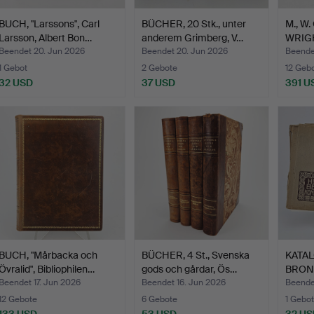
BUCH, "Larssons", Carl
BÜCHER, 20 Stk., unter
M., W
Larsson, Albert Bon…
anderem Grimberg, V…
WRIGHT
Beendet 20. Jun 2026
Beendet 20. Jun 2026
Beende
1 Gebot
2 Gebote
12 Geb
32 USD
37 USD
391 U
BUCH, "Mårbacka och
BÜCHER, 4 St., Svenska
KATA
Övralid", Bibliophilen…
gods och gårdar, Ös…
BRON
Bergm
Beendet 17. Jun 2026
Beendet 16. Jun 2026
Beende
12 Gebote
6 Gebote
1 Gebot
133 USD
53 USD
32 US