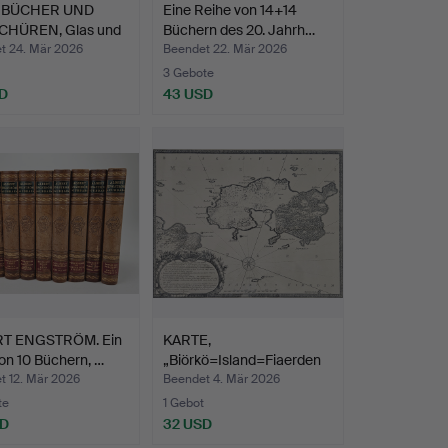
E BÜCHER UND
Eine Reihe von 14+14
HÜREN, Glas und
Büchern des 20. Jahrh…
t 24. Mär 2026
Beendet 22. Mär 2026
3 Gebote
D
43 USD
T ENGSTRÖM. Ein
KARTE,
on 10 Büchern, …
„Biörkö=Island=Fiaerden
Marler Lacu…
t 12. Mär 2026
Beendet 4. Mär 2026
te
1 Gebot
SD
32 USD