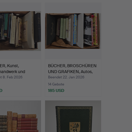
R, Kunst,
BÜCHER, BROSCHÜREN
handwerk und
UND GRAFIKEN, Autos,
ekt…
ei…
t 8. Feb 2026
Beendet 22. Jan 2026
14 Gebote
D
185 USD