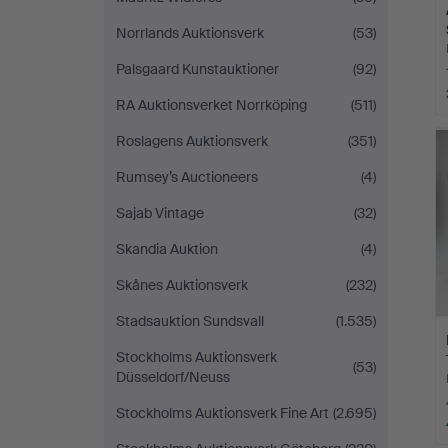
Norrlands Auktionsverk
(53)
Palsgaard Kunstauktioner
(92)
RA Auktionsverket Norrköping
(511)
Roslagens Auktionsverk
(351)
Rumsey’s Auctioneers
(4)
Sajab Vintage
(32)
Skandia Auktion
(4)
Skånes Auktionsverk
(232)
Stadsauktion Sundsvall
(1.535)
Stockholms Auktionsverk
(53)
Düsseldorf/Neuss
Stockholms Auktionsverk Fine Art
(2.695)