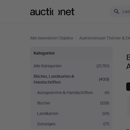
Auctionet.com
Alle beendeten Objekte
/
Auktionshuset Thörner & E
Bücher,
Kategorien
B
Landkarten
A
Alle Kategorien
(21.761)
Bücher, Landkarten &
&
(433)
Handschriften
Handschriften
Autogramme & Handschriften
(4)
Bücher
(328)
bei
Landkarten
(24)
Auktionshuset
E
Sonstiges
(77)