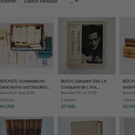
ortieren
BÜCHER, Schwedische
BUCH, Salvador Dali, Le
BÜCHER
Geschichte und Stockho…
Conquete de L Irra…
ander
Beendet 4. Aug 2026
Beendet 30. Jul 2026
Beendet
3 Gebote
2 Gebote
1 Gebot
43 USD
37 USD
32 US