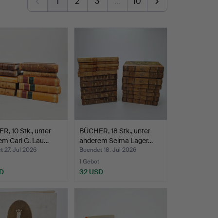
1
2
3
…
10
, 10 Stk., unter
BÜCHER, 18 Stk., unter
em Carl G. Lau…
anderem Selma Lager…
 27. Jul 2026
Beendet 18. Jul 2026
1 Gebot
D
32 USD