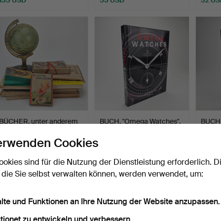
BÜCHER, unter anderem
BUCH, "Omega Watches",
BUCH,
Astrid Lindgren, ERD…
John Goldberger, Da…
Watch
erwenden Cookies
Goldb
Beendet 19. Mai 2026
Beendet 11. Mai 2026
Beendet
1 Gebot
29 Gebote
29 Geb
ookies sind für die Nutzung der Dienstleistung erforderlich. D
32 USD
189 USD
251 U
 die Sie selbst verwalten können, werden verwendet, um:
alte und Funktionen an Ihre Nutzung der Website anzupassen.
tionet zu entwickeln und verbessern.