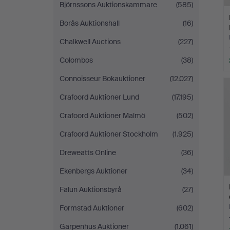
Björnssons Auktionskammare
(585)
Borås Auktionshall
(16)
Chalkwell Auctions
(227)
Colombos
(38)
Connoisseur Bokauktioner
(12.027)
Crafoord Auktioner Lund
(17.195)
Crafoord Auktioner Malmö
(502)
Crafoord Auktioner Stockholm
(1.925)
Dreweatts Online
(36)
Ekenbergs Auktioner
(34)
Falun Auktionsbyrå
(27)
Formstad Auktioner
(602)
Garpenhus Auktioner
(1.061)