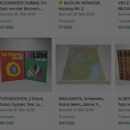
ALEXANDER DUMAS. Ein
MJÖLBY INTARSIA.
VIEL
Satz von vier Büchern…
Katalog-Nr: 2.
BROSC
ZEICHNUNGE…
Desi…
Beendet 28. Mär 2026
Beendet 26. Mär 2026
Beende
1 Gebot
10 Gebote
1 Gebot
32 USD
77 USD
32 US
Ausgewähltes
Objekt
FOTOBÜCHER, 2 Stück,
SKOLKARTA, Schweden,
ALBER
Tulum Gypset, Text Ju…
Norra delen, Jalmar F…
Satz v
Beendet 16. Mär 2026
Beendet 13. Mär 2026
Beende
4 Gebote
16 Gebote
7 Gebo
48 USD
106 USD
64 U