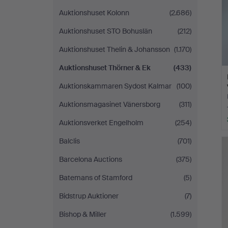
Auktionshuset Kolonn
(2.686)
Auktionshuset STO Bohuslän
(212)
Auktionshuset Thelin & Johansson
(1.170)
Auktionshuset Thörner & Ek
(433)
Auktionskammaren Sydost Kalmar
(100)
Auktionsmagasinet Vänersborg
(311)
Auktionsverket Engelholm
(254)
Balclis
(701)
Barcelona Auctions
(375)
Batemans of Stamford
(5)
Bidstrup Auktioner
(7)
Bishop & Miller
(1.599)