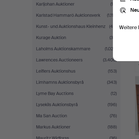
Karljohan Auktioner
(14)
Neu
Karlstad Hammarö Auktionsverk
(1.112)
Kunst- und Auktionshaus Kleinhenz
(46)
Weitere 
Kurage Auktion
(35)
Laholms Auktionskammare
(1.022)
Lawrences Auctioneers
(3.400)
Leiflers Auktionshus
(153)
Limhamns Auktionsbyrå
(343)
Lyme Bay Auctions
(12)
Lysekils Auktionsbyrå
(196)
Ma San Auction
(76)
Markus Auktioner
(188)
Mauritz Widforss
(36)