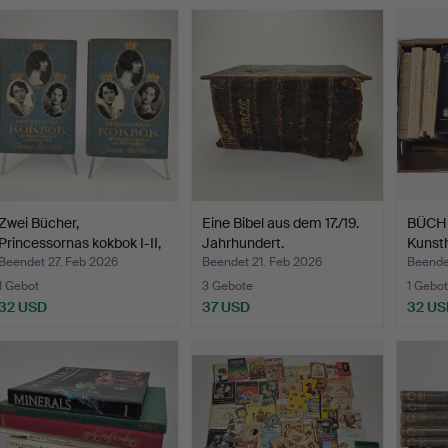
Zwei Bücher,
Eine Bibel aus dem 17./19.
BÜCHE
Princessornas kokbok I-II,
Jahrhundert.
Kunst
Je…
Archit
Beendet 27. Feb 2026
Beendet 21. Feb 2026
Beende
1 Gebot
3 Gebote
1 Gebot
32 USD
37 USD
32 US