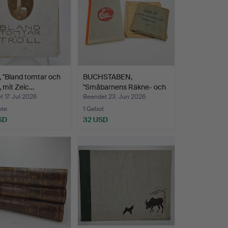
 "Bland tomtar och
BUCHSTABEN,
", mit Zeic…
"Småbarnens Räkne- och
Bokstav…
 17. Jul 2026
Beendet 23. Jun 2026
ote
1 Gebot
SD
32 USD