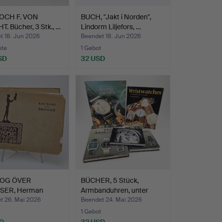
. OCH F. VON
BUCH, "Jakt i Norden",
. Bücher, 3 Stk., …
Lindorm Liljefors, …
t 18. Jun 2026
Beendet 18. Jun 2026
ote
1 Gebot
SD
32 USD
LOG ÖVER
BÜCHER, 5 Stück,
SER, Herman
Armbanduhren, unter
an Konst…
ander…
t 26. Mai 2026
Beendet 24. Mai 2026
1 Gebot
D
32 USD