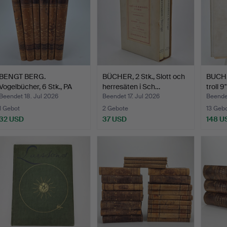
BENGT BERG.
BÜCHER, 2 Stk., Slott och
BUCH,
Vogelbücher, 6 Stk., PA
herresäten i Sch…
troll 9
Norste…
Beendet 18. Jul 2026
Beendet 17. Jul 2026
Beendet
1 Gebot
2 Gebote
13 Geb
32 USD
37 USD
148 U