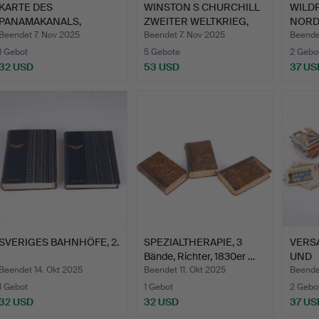
KARTE DES
WINSTON S CHURCHILL
WILD
PANAMAKANALS,
ZWEITER WELTKRIEG,
NORD
gerahmt, erste Häl…
sec…
B…
Beendet 7. Nov 2025
Beendet 7. Nov 2025
Beende
1 Gebot
5 Gebote
2 Gebo
32 USD
53 USD
37 US
SVERIGES BAHNHÖFE, 2.
SPEZIALTHERAPIE, 3
VERS
Bände, Richter, 1830er …
UND
SCHA
Beendet 14. Okt 2025
Beendet 11. Okt 2025
Beendet
NE,…
1 Gebot
1 Gebot
2 Gebo
32 USD
32 USD
37 US