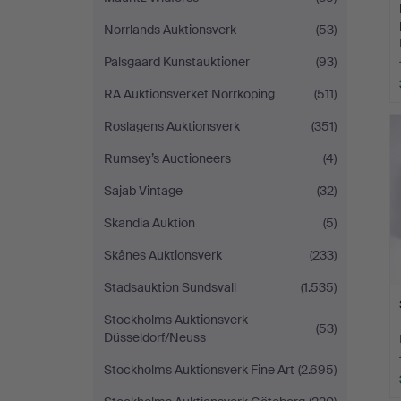
Norrlands Auktionsverk
(53)
Palsgaard Kunstauktioner
(93)
RA Auktionsverket Norrköping
(511)
Roslagens Auktionsverk
(351)
Rumsey’s Auctioneers
(4)
Sajab Vintage
(32)
Skandia Auktion
(5)
Skånes Auktionsverk
(233)
Stadsauktion Sundsvall
(1.535)
Stockholms Auktionsverk
(53)
Düsseldorf/Neuss
Stockholms Auktionsverk Fine Art
(2.695)