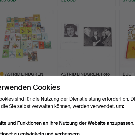
ASTRID LINDGREN.
ASTRID LINDGREN. Foto
BÜCH
Gesammelte Werke, alle
mit Autogramm und Fo…
SCHI
erwenden Cookies
Ch…
UND K
Beendet 26. Nov 2025
Beendet 26. Nov 2025
Beende
15 Gebote
9 Gebote
1 Gebot
ookies sind für die Nutzung der Dienstleistung erforderlich. D
3.692 USD
69 USD
32 US
 die Sie selbst verwalten können, werden verwendet, um:
usgewähltes
bjekt
alte und Funktionen an Ihre Nutzung der Website anzupassen.
tionet zu entwickeln und verbessern.