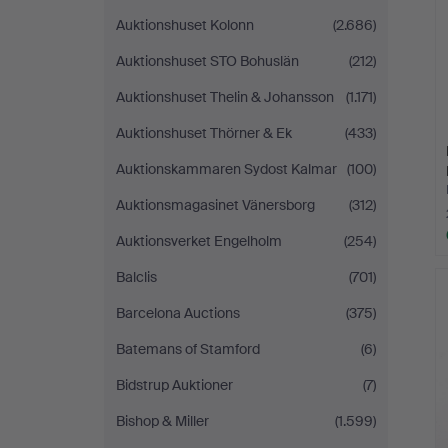
Auktionshuset Kolonn
(2.686)
Auktionshuset STO Bohuslän
(212)
Auktionshuset Thelin & Johansson
(1.171)
Auktionshuset Thörner & Ek
(433)
Auktionskammaren Sydost Kalmar
(100)
Auktionsmagasinet Vänersborg
(312)
Auktionsverket Engelholm
(254)
Balclis
(701)
Barcelona Auctions
(375)
Batemans of Stamford
(6)
Bidstrup Auktioner
(7)
Bishop & Miller
(1.599)