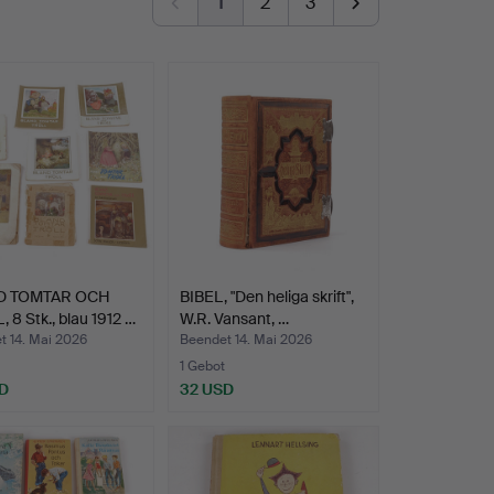
1
2
3
D TOMTAR OCH
BIBEL, "Den heliga skrift",
 8 Stk., blau 1912 …
W.R. Vansant, …
t 14. Mai 2026
Beendet 14. Mai 2026
1 Gebot
D
32 USD