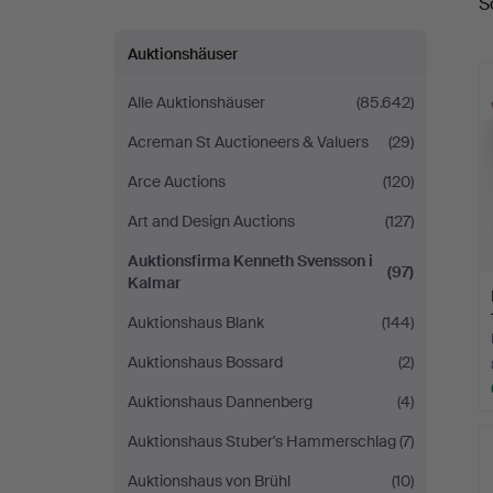
S
Kenneth
Auktionshäuser
Svensson
Alle Auktionshäuser
(85.642)
i
Acreman St Auctioneers & Valuers
(29)
Kalmar
Arce Auctions
(120)
Art and Design Auctions
(127)
Auktionsfirma Kenneth Svensson i
(97)
Kalmar
Auktionshaus Blank
(144)
Auktionshaus Bossard
(2)
Auktionshaus Dannenberg
(4)
Auktionshaus Stuber's Hammerschlag
(7)
Auktionshaus von Brühl
(10)