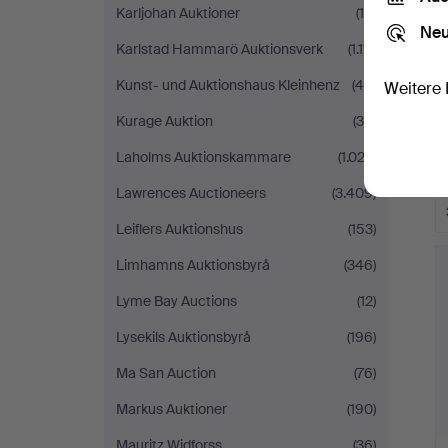
Karljohan Auktioner
(14)
Neu
Karlstad Hammarö Auktionsverk
(1.111)
Kunst- und Auktionshaus Kleinhenz
(46)
Weitere 
Kurage Auktion
(35)
Laholms Auktionskammare
(1.022)
Lawrences Auctioneers
(3.409)
Leiflers Auktionshus
(153)
Limhamns Auktionsbyrå
(346)
Lyme Bay Auctions
(12)
Lysekils Auktionsbyrå
(196)
Ma San Auction
(76)
Markus Auktioner
(190)
Mauritz Widforss
(36)