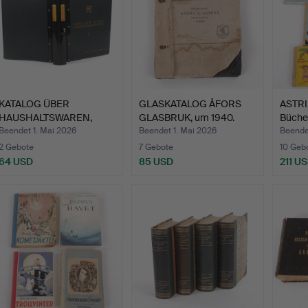
KATALOG ÜBER
GLASKATALOG ÅFORS
ASTRI
HAUSHALTSWAREN,
GLASBRUK, um 1940.
Bücher
Ordner KF, u.…
Beendet 1. Mai 2026
Beendet 1. Mai 2026
Beende
2 Gebote
7 Gebote
10 Geb
64 USD
85 USD
211 U