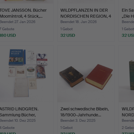
TOVE JANSSON. Bücher
WILDPFLANZEN IN DER
Ein Sa
Moomintroll, 4 Stück,…
NORDISCHEN REGION, 4
„Die H
B…
Beendet 27. Jan 2026
Beendet 18. Jan 2026
Beende
7 Gebote
1 Gebot
1 Gebot
180 USD
32 USD
32 US
ASTRID LINDGREN.
Zwei schwedische Bibeln,
WILD
Sammlung Bücher,
18/1900-Jahrhunde…
NORD
Manuskri…
B…
Beendet 10. Dez 2025
Beendet 3. Dez 2025
Beende
4 Gebote
1 Gebot
2 Gebo
159 USD
32 USD
37 US