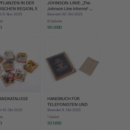
PFLANZEN IN DER
JOHNSON-LINIE. „The
ISCHEN REGION, 5
Johnson Line Informs“ …
t 5. Nov 2025
Beendet 30. Okt 2025
te
6 Gebote
D
95 USD
ANDKATALOGE
HANDBUCH FÜR
TELEFONISTEN UND
LLPLATTENMAGAZI
TELEFONBUCH,…
 10. Okt 2025
Beendet 8. Okt 2025
te
1 Gebot
D
32 USD