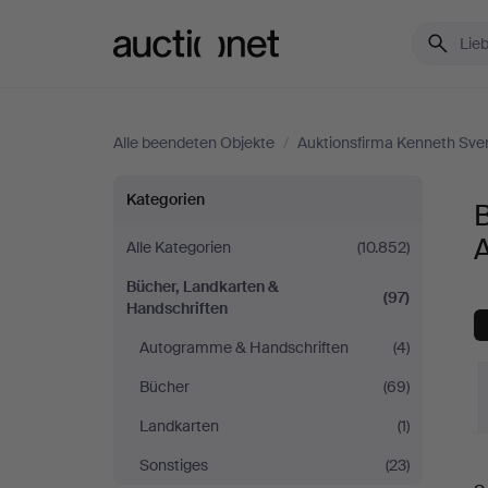
Auctionet.com
Alle beendeten Objekte
/
Auktionsfirma Kenneth Sve
Bücher,
Kategorien
B
Landkarten
Alle Kategorien
(10.852)
Bücher, Landkarten &
&
(97)
Handschriften
Handschriften
Autogramme & Handschriften
(4)
Bücher
(69)
bei
Landkarten
(1)
Auktionsfirma
E
Sonstiges
(23)