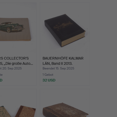
RS COLLECTOR'S
BAUERNHÖFE KALMAR
S, „Die große Auto…
LÄN, Band II 2013.
t 20. Sep 2025
Beendet 15. Sep 2025
te
1 Gebot
SD
32 USD