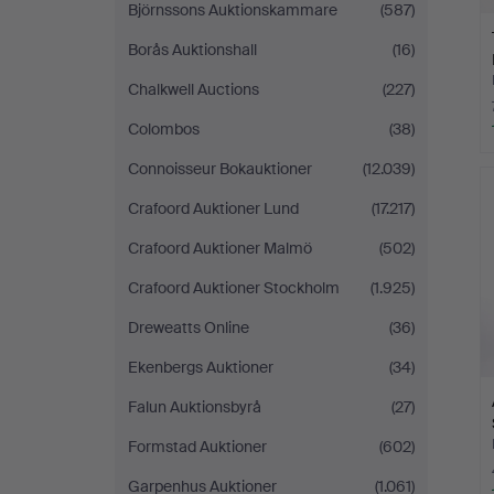
Björnssons Auktionskammare
(587)
Borås Auktionshall
(16)
Chalkwell Auctions
(227)
Colombos
(38)
Connoisseur Bokauktioner
(12.039)
Crafoord Auktioner Lund
(17.217)
Crafoord Auktioner Malmö
(502)
Crafoord Auktioner Stockholm
(1.925)
Dreweatts Online
(36)
Ekenbergs Auktioner
(34)
Falun Auktionsbyrå
(27)
Formstad Auktioner
(602)
Garpenhus Auktioner
(1.061)