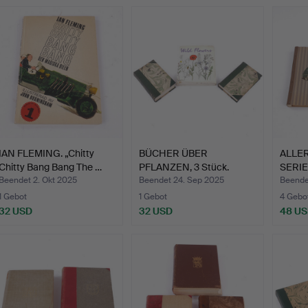
IAN FLEMING. „Chitty
BÜCHER ÜBER
ALLE
Chitty Bang Bang The …
PFLANZEN, 3 Stück.
SERIE
Beendet 2. Okt 2025
Beendet 24. Sep 2025
Beende
1 Gebot
1 Gebot
4 Gebo
32 USD
32 USD
48 U