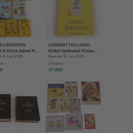
D LINDGREN.
LENNART HELLSING.
, 8 Stück, blauer P…
Krakel Spektakel, Erstau…
t 8. Feb 2026
Beendet 31. Jan 2026
ote
2 Gebote
SD
37 USD