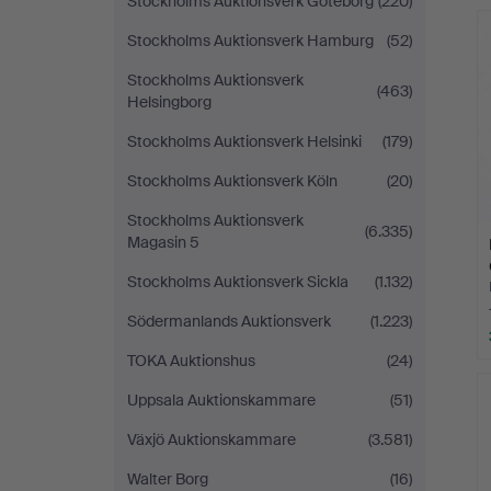
Stockholms Auktionsverk Göteborg
(220)
Stockholms Auktionsverk Hamburg
(52)
Stockholms Auktionsverk
(463)
Helsingborg
Stockholms Auktionsverk Helsinki
(179)
Stockholms Auktionsverk Köln
(20)
Stockholms Auktionsverk
(6.335)
Magasin 5
Stockholms Auktionsverk Sickla
(1.132)
Södermanlands Auktionsverk
(1.223)
TOKA Auktionshus
(24)
Uppsala Auktionskammare
(51)
Växjö Auktionskammare
(3.581)
Walter Borg
(16)