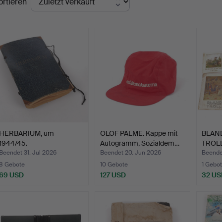
ortieren
HERBARIUM, um
OLOF PALME. Kappe mit
BLAN
1944/45.
Autogramm, Sozialdem…
TROLL,
Beendet 31. Jul 2026
Beendet 20. Jun 2026
Beende
8 Gebote
10 Gebote
1 Gebot
69 USD
127 USD
32 US