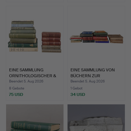
EINE SAMMLUNG
EINE SAMMLUNG VON
ORNITHOLOGISCHER &
BÜCHERN ZUR
ÄHNLICHER…
NATURGESCHIC…
Beendet 5. Aug 2026
Beendet 5. Aug 2026
8 Gebote
1 Gebot
75 USD
34 USD