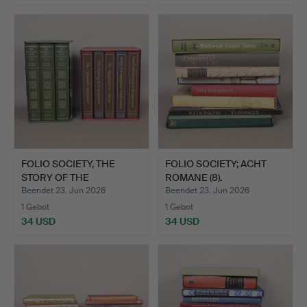
FOLIO SOCIETY, THE
FOLIO SOCIETY; ACHT
STORY OF THE
ROMANE (8).
RENAISSANC…
Beendet 23. Jun 2026
Beendet 23. Jun 2026
1 Gebot
1 Gebot
34 USD
34 USD