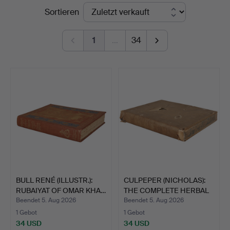
Endpreise
Sortieren
Bishop
&
1
…
34
Miller
BULL RENÉ (ILLUSTR.):
CULPEPER (NICHOLAS):
RUBAIYAT OF OMAR KHA…
THE COMPLETE HERBAL
1…
Beendet 5. Aug 2026
Beendet 5. Aug 2026
1 Gebot
1 Gebot
34 USD
34 USD