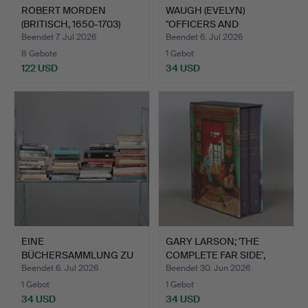
ROBERT MORDEN
WAUGH (EVELYN)
(BRITISCH, 1650-1703)
"OFFICERS AND
'NORFO…
GENTLEMEN".
Beendet 7. Jul 2026
Beendet 6. Jul 2026
8 Gebote
1 Gebot
122 USD
34 USD
EINE
GARY LARSON; 'THE
BÜCHERSAMMLUNG ZU
COMPLETE FAR SIDE',
VERSCHIEDENEN
2003…
Beendet 6. Jul 2026
Beendet 30. Jun 2026
THEME…
1 Gebot
1 Gebot
34 USD
34 USD