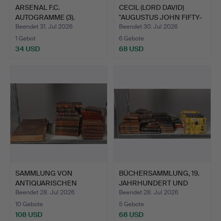
ARSENAL F.C.
CECIL (LORD DAVID)
AUTOGRAMME (3).
"AUGUSTUS JOHN FIFTY-
TW…
Beendet 31. Jul 2026
Beendet 30. Jul 2026
1 Gebot
6 Gebote
34 USD
68 USD
SAMMLUNG VON
BÜCHERSAMMLUNG, 19.
ANTIQUARISCHEN
JAHRHUNDERT UND
BÜCHERN IN LED…
SPÄTER…
Beendet 28. Jul 2026
Beendet 28. Jul 2026
10 Gebote
5 Gebote
108 USD
68 USD