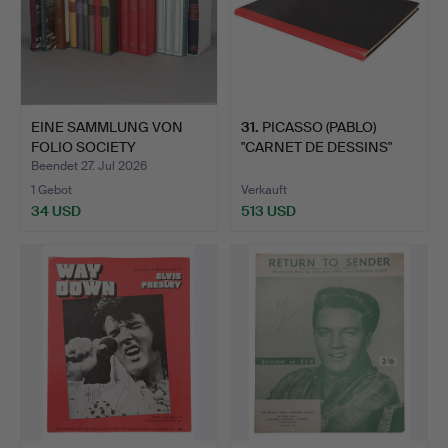
EINE SAMMLUNG VON
31
.
PICASSO (PABLO)
FOLIO SOCIETY
"CARNET DE DESSINS"
BÜCHERN (A…
1948.
Beendet 27. Jul 2026
1 Gebot
Verkauft
34 USD
513 USD