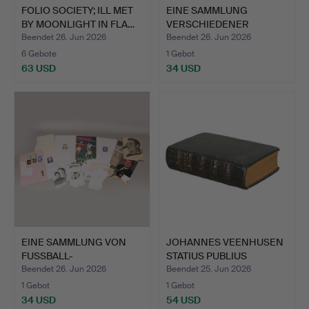
FOLIO SOCIETY; ILL MET
EINE SAMMLUNG
BY MOONLIGHT IN FLA…
VERSCHIEDENER
BÜCHER DES 19.…
Beendet 26. Jun 2026
Beendet 26. Jun 2026
6 Gebote
1 Gebot
63 USD
34 USD
EINE SAMMLUNG VON
JOHANNES VEENHUSEN
FUSSBALL-
STATIUS PUBLIUS
AUTOGRAMMEN (ME…
PAPINIU…
Beendet 26. Jun 2026
Beendet 25. Jun 2026
1 Gebot
1 Gebot
34 USD
54 USD