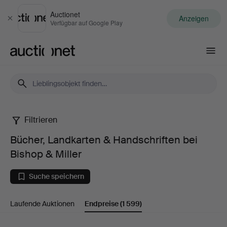
Auctionet
Anzeigen
Schließen
Verfügbar auf Google Play
Auctionet.com
Filtrieren
Bücher,
Bücher, Landkarten & Handschriften bei
Landkarten
Bishop & Miller
&
Suche speichern
Handschriften
Laufende Auktionen
Endpreise
(1 599)
bei