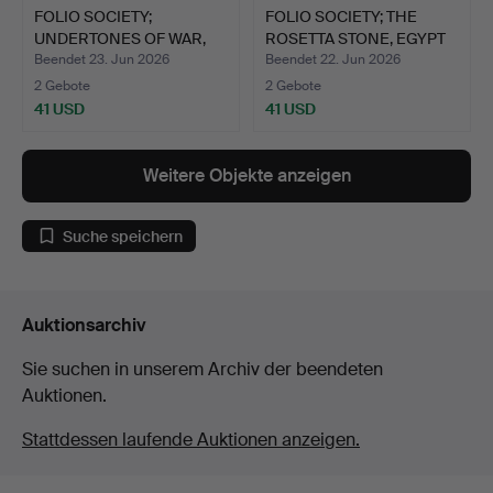
FOLIO SOCIETY;
FOLIO SOCIETY; THE
UNDERTONES OF WAR,
ROSETTA STONE, EGYPT
MEDITERR…
RE…
Beendet 23. Jun 2026
Beendet 22. Jun 2026
2 Gebote
2 Gebote
41 USD
41 USD
Weitere Objekte anzeigen
Suche speichern
Auktionsarchiv
Sie suchen in unserem Archiv der beendeten
Auktionen.
Stattdessen laufende Auktionen anzeigen.