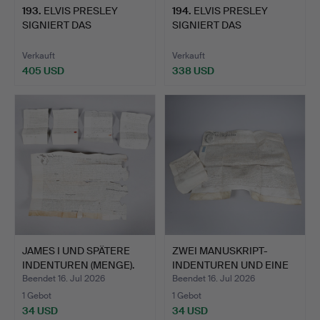
193
.
ELVIS PRESLEY
194
.
ELVIS PRESLEY
SIGNIERT DAS
SIGNIERT DAS
SONGBOOKLET „WA…
SONGBOOKLET „RE…
Verkauft
Verkauft
405 USD
338 USD
JAMES I UND SPÄTERE
ZWEI MANUSKRIPT-
INDENTUREN (MENGE).
INDENTUREN UND EINE
FINANZ…
Beendet 16. Jul 2026
Beendet 16. Jul 2026
1 Gebot
1 Gebot
34 USD
34 USD