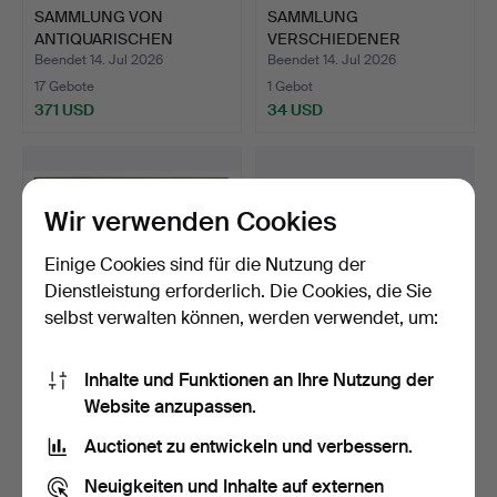
SAMMLUNG VON
SAMMLUNG
ANTIQUARISCHEN
VERSCHIEDENER
BÜCHERN IN LED…
BÜCHER (ANZAHL).
Beendet 14. Jul 2026
Beendet 14. Jul 2026
17 Gebote
1 Gebot
371 USD
34 USD
Wir verwenden Cookies
Einige Cookies sind für die Nutzung der
Dienstleistung erforderlich. Die Cookies, die Sie
selbst verwalten können, werden verwendet, um:
Inhalte und Funktionen an Ihre Nutzung der
THOMAS KITCHIN,
SAMMLUNG
Website anzupassen.
HANDKOLORIERTE KARTE
VERSCHIEDENER
DER C…
BÜCHER (ANZAHL).
Beendet 14. Jul 2026
Beendet 14. Jul 2026
Auctionet zu entwickeln und verbessern.
4 Gebote
3 Gebote
54 USD
48 USD
Neuigkeiten und Inhalte auf externen