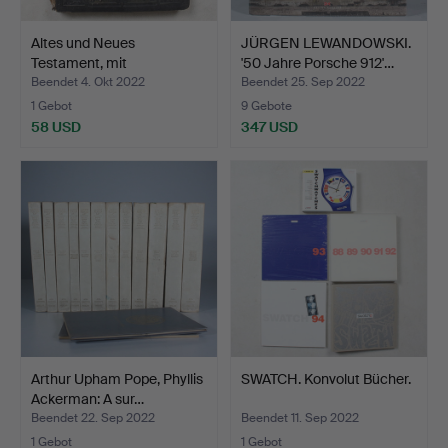
Altes und Neues
JÜRGEN LEWANDOWSKI.
Testament, mit
'50 Jahre Porsche 912'…
Familienchr…
Beendet 4. Okt 2022
Beendet 25. Sep 2022
1 Gebot
9 Gebote
58 USD
347 USD
Arthur Upham Pope, Phyllis
SWATCH. Konvolut Bücher.
Ackerman: A sur…
Beendet 22. Sep 2022
Beendet 11. Sep 2022
1 Gebot
1 Gebot