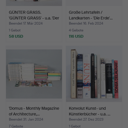
GÜNTER GRASS.
Große Lehrtafeln /
'GÜNTER GRASS' - u.a. 'Der
Landkarten - 'Die Erde'…
S…
Beendet 17. Mär 2024
Beendet 16. Feb 2024
1 Gebot
4 Gebote
58 USD
116 USD
'Domus - Monthly Magazine
Konvolut Kunst- und
of Architecture,…
Künstlerbücher - u.a. …
Beendet 31. Jan 2024
Beendet 27. Dez 2023
7 Gebote
1 Gebot