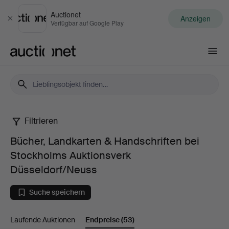
Auctionet
Anzeigen
Schließen
Verfügbar auf Google Play
Auctionet.com
Filtrieren
Bücher,
Bücher, Landkarten & Handschriften bei
Landkarten
Stockholms Auktionsverk
Düsseldorf/Neuss
&
Suche speichern
Handschriften
bei
Laufende Auktionen
Endpreise
(53)