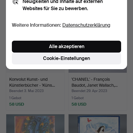
Neuigkeiten und Inhalte auf externen
185 USD
58 USD
Websites für Sie zu bewerben.
Weitere Informationen:
Datenschutzerklärung
Alle akzeptieren
Cookie-Einstellungen
Konvolut Kunst- und
'CHANEL' - François
Künstlerbücher - 'Küns…
Baudot, Janet Wallach,…
Beendet 3. Mai 2023
Beendet 29. Apr 2023
1 Gebot
1 Gebot
58 USD
58 USD