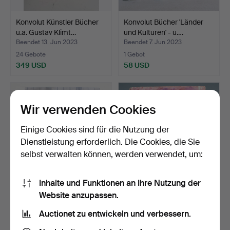
Konvolut Künstler Bücher
Konvolut Bücher 'Länder
u.a. Gustav Klimt…
und Kulturen' - u.…
Beendet 13. Jun 2023
Beendet 7. Jun 2023
24 Gebote
1 Gebot
349 USD
58 USD
Wir verwenden Cookies
Einige Cookies sind für die Nutzung der
Dienstleistung erforderlich. Die Cookies, die Sie
selbst verwalten können, werden verwendet, um:
Inhalte und Funktionen an Ihre Nutzung der
JÜRGEN LEWANDOWSKI.
Hans Bollinger. 'Marc
Website anzupassen.
'50 Jahre Porsche 912'…
Chagall. Das grafisc…
Auctionet zu entwickeln und verbessern.
Beendet 17. Mai 2023
Beendet 11. Mai 2023
1 Gebot
1 Gebot