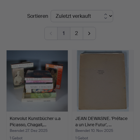
Stockholms
Endpreise
Sortieren
Auktionsverk
1
2
Düsseldorf/Neuss
Konvolut Kunstbücher u.a
JEAN DEWASNE. 'Préface
Picasso, Chagall,…
a un Livre Futur', …
Beendet 27. Dez 2025
Beendet 10. Nov 2025
1 Gebot
1 Gebot