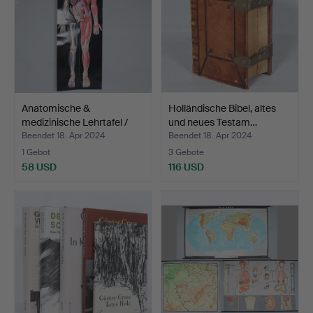
Anatomische &
Holländische Bibel, altes
medizinische Lehrtafel /
und neues Testam…
Rel…
Beendet 18. Apr 2024
Beendet 18. Apr 2024
1 Gebot
3 Gebote
58 USD
116 USD