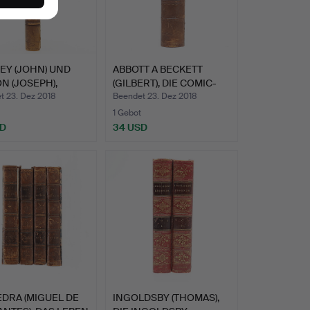
EY (JOHN) UND
ABBOTT A BECKETT
N (JOSEPH),
(GILBERT), DIE COMIC-
ON…
GESC…
t 23. Dez 2018
Beendet 23. Dez 2018
1 Gebot
SD
34 USD
DRA (MIGUEL DE
INGOLDSBY (THOMAS),