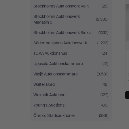
Stockholms Auktionsverk Köln
(20)
Stockholms Auktionsverk
(6.335)
Magasin 5
Stockholms Auktionsverk Sickla
(1.132)
Södermanlands Auktionsverk
(1.223)
TOKA Auktionshus
(24)
Uppsala Auktionskammare
(51)
Växjö Auktionskammare
(3.581)
Walter Borg
(16)
Woxholt Auktioner
(122)
Young's Auctions
(80)
Örebro Stadsauktioner
(388)