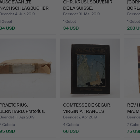
AUSGEWÄHLTE
CHR. KRÜSI. SOUVENIR
[COR
NACHSCHLAGBÜCHER
DE LA SUISSE.
BORLA
ZU WEDGWOOD.
(REV'
Beendet 4. Jun 2019
Beendet 31. Mai 2019
Beendet
1 Gebot
1 Gebot
1 Gebot
34 USD
34 USD
203 
PRAETORIUS,
COMTESSE DE SEGUR.
REV 
BERNHARD. Prätorius,
VIRGINIA FRANCES
MA. M
Bernhard.…
STERRE…
…
Beendet 11. Apr 2019
Beendet 7. Apr 2019
Beende
7 Gebote
4 Gebote
7 Gebo
95 USD
68 USD
75 US