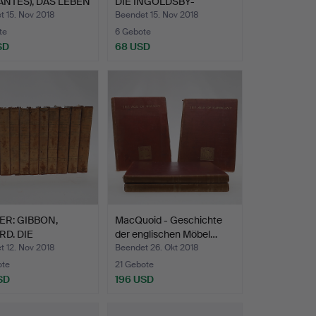
NTES), DAS LEBEN
DIE INGOLDSBY-
LEGENDEN…
t 15. Nov 2018
Beendet 15. Nov 2018
te
6 Gebote
SD
68 USD
R: GIBBON,
MacQuoid - Geschichte
D. DIE
der englischen Möbel…
HICHTE DES…
t 12. Nov 2018
Beendet 26. Okt 2018
ote
21 Gebote
SD
196 USD