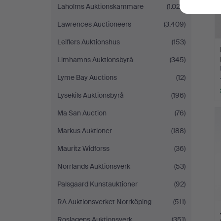
Laholms Auktionskammare
(1.022)
Lawrences Auctioneers
(3.409)
Leiflers Auktionshus
(153)
Limhamns Auktionsbyrå
(345)
Lyme Bay Auctions
(12)
Lysekils Auktionsbyrå
(196)
Ma San Auction
(76)
Markus Auktioner
(188)
Mauritz Widforss
(36)
Norrlands Auktionsverk
(53)
Palsgaard Kunstauktioner
(92)
RA Auktionsverket Norrköping
(511)
Roslagens Auktionsverk
(351)