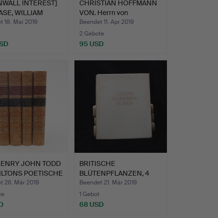
NWALL INTEREST]
CHRISTIAN HOFFMANN
SE, WILLIAM
VON. Herrn von
…
Hoffmann…
 18. Mai 2019
Beendet 11. Apr 2019
2 Gebote
USD
95 USD
HENRY JOHN TODD
BRITISCHE
ILTONS POETISCHE
BLÜTENPFLANZEN, 4
Bände. AUTOR P…
t 26. Mär 2019
Beendet 21. Mär 2019
te
1 Gebot
D
68 USD