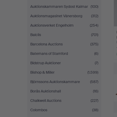
Auktionskammaren Sydost Kalmar
(100)
Auktionsmagasinet Vänersborg
(312)
Auktionsverket Engelholm
(254)
Balclis
(701)
Barcelona Auctions
(375)
Batemans of Stamford
(6)
Bidstrup Auktioner
(7)
Bishop & Miller
(1.599)
Björnssons Auktionskammare
(587)
Borås Auktionshall
(16)
Chalkwell Auctions
(227)
Colombos
(38)