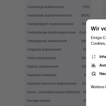
Göteborgs Auktionsverk
(701)
Halmstads Auktionskammare
(905)
Handelslagret Auktionsservice
(140)
Wir v
Helsingborgs Auktionskammare
(1.436)
Einige C
Hälsinglands Auktionsverk
(285)
Cookies,
Höganäs Auktionsverk
(311)
Inh
Höörs Auktionshall
(304)
Auc
Kalmar Auktionsverk
(797)
Neu
Karljohan Auktioner
(14)
Karlstad Hammarö Auktionsverk
(1.111)
Weitere 
Kunst- und Auktionshaus Kleinhenz
(46)
Kurage Auktion
(35)