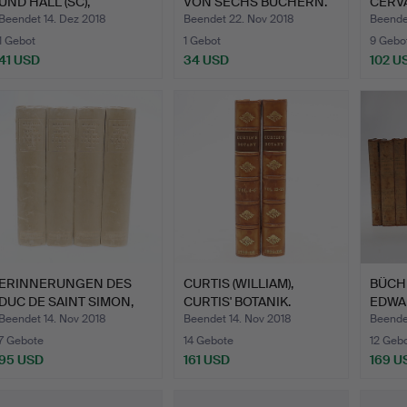
UND HALL (SC),
VON SECHS BÜCHERN.
CERVA
HERRENH…
…
Beendet 14. Dez 2018
Beendet 22. Nov 2018
Beende
1 Gebot
1 Gebot
9 Gebo
41 USD
34 USD
102 U
ERINNERUNGEN DES
CURTIS (WILLIAM),
BÜCHE
DUC DE SAINT SIMON,
CURTIS' BOTANIK.
EDWAR
1899,…
GESC
Beendet 14. Nov 2018
Beendet 14. Nov 2018
Beende
7 Gebote
14 Gebote
12 Geb
95 USD
161 USD
169 U