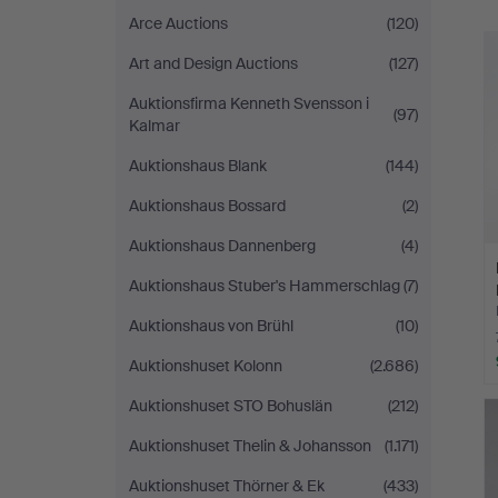
Online
Arce Auctions
(120)
Art and Design Auctions
(127)
Auktionsfirma Kenneth Svensson i
(97)
Kalmar
Auktionshaus Blank
(144)
Auktionshaus Bossard
(2)
Auktionshaus Dannenberg
(4)
Auktionshaus Stuber's Hammerschlag
(7)
Auktionshaus von Brühl
(10)
Auktionshuset Kolonn
(2.686)
Auktionshuset STO Bohuslän
(212)
Auktionshuset Thelin & Johansson
(1.171)
Auktionshuset Thörner & Ek
(433)