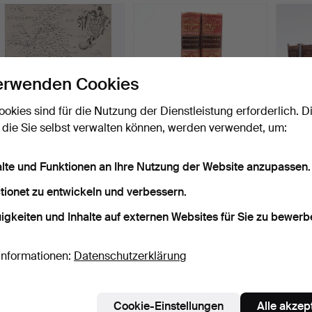
erwenden Cookies
ookies sind für die Nutzung der Dienstleistung erforderlich. D
 die Sie selbst verwalten können, werden verwendet, um:
BUCKINGHAM, BLOME
INGOLDSBY (THOMAS),
EIN S
alte und Funktionen an Ihre Nutzung der Website anzupassen.
(RICHARD), EINE KARTE
DIE INGOLDSBY-
BÜCH
VO…
LEGENDEN…
CHAR
Beendet 14. Mär 2019
Beendet 9. Mär 2019
Beende
tionet zu entwickeln und verbessern.
1 Gebot
1 Gebot
7 Gebo
34 USD
34 USD
64 U
igkeiten und Inhalte auf externen Websites für Sie zu bewerb
Informationen:
Datenschutzerklärung
Cookie-Einstellungen
Alle akzep