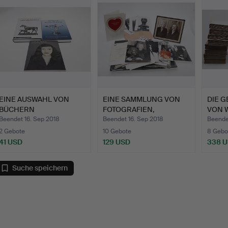
EINE AUSWAHL VON
EINE SAMMLUNG VON
DIE 
BÜCHERN
FOTOGRAFIEN,
VON W
HAUPTSÄCHLICH ÜBE…
ZEITUNGSAUS…
Mor…
Beendet 16. Sep 2018
Beendet 16. Sep 2018
Beendet
2 Gebote
10 Gebote
8 Gebo
41 USD
129 USD
338 
Suche speichern