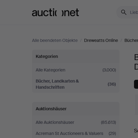
Auctionet.com
Alle beendeten Objekte
/
Dreweatts Online
/
Bücher
Bücher,
B
Kategorien
Landkarten
Alle Kategorien
(3.000)
Bücher, Landkarten &
&
(36)
Handschriften
Handschriften
Auktionshäuser
bei
Alle Auktionshäuser
(85.613)
E
Dreweatts
S
Acreman St Auctioneers & Valuers
(29)