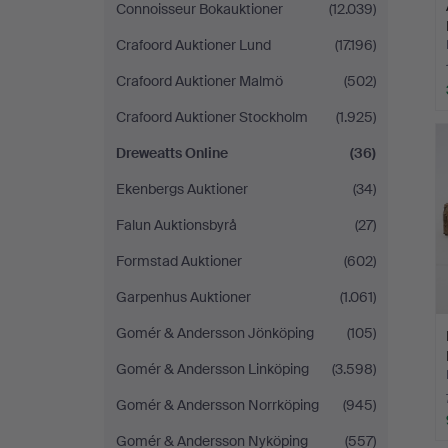
Connoisseur Bokauktioner
(12.039)
Crafoord Auktioner Lund
(17.196)
Crafoord Auktioner Malmö
(502)
Crafoord Auktioner Stockholm
(1.925)
Dreweatts Online
(36)
Ekenbergs Auktioner
(34)
Falun Auktionsbyrå
(27)
Formstad Auktioner
(602)
Garpenhus Auktioner
(1.061)
Gomér & Andersson Jönköping
(105)
Gomér & Andersson Linköping
(3.598)
Gomér & Andersson Norrköping
(945)
Gomér & Andersson Nyköping
(557)