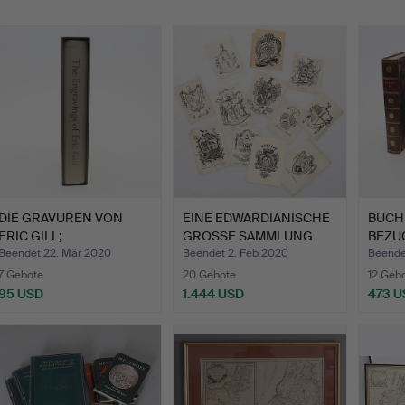
DIE GRAVUREN VON
EINE EDWARDIANISCHE
BÜCHE
ERIC GILL;
GROSSE SAMMLUNG
BEZUG
CHRISTOPHER SK…
VON EX…
B…
Beendet 22. Mär 2020
Beendet 2. Feb 2020
Beende
7 Gebote
20 Gebote
12 Geb
95 USD
1.444 USD
473 U