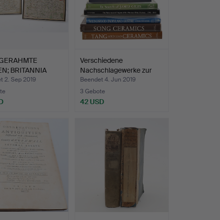
 GERAHMTE
Verschiedene
N; BRITANNIA
Nachschlagewerke zur
NA UND…
Weltkera…
t 2. Sep 2019
Beendet 4. Jun 2019
te
3 Gebote
D
42 USD