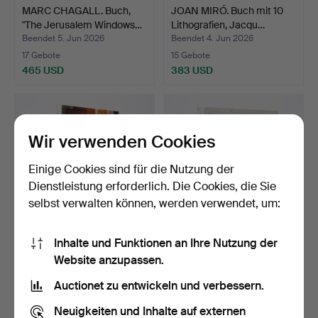
MARC CHAGALL. Buch,
JOAN MIRÓ. Buch mit 10
"The Jerusalem Windows…
Lithografien, Jacqu…
Beendet 5. Jun 2026
Beendet 4. Jun 2026
17 Gebote
15 Gebote
465 USD
383 USD
Wir verwenden Cookies
Einige Cookies sind für die Nutzung der
Dienstleistung erforderlich. Die Cookies, die Sie
selbst verwalten können, werden verwendet, um:
Inhalte und Funktionen an Ihre Nutzung der
MAURICE ESTÈVE.
JOAN MIRÓ. BUCH, "Miro",
Website anzupassen.
Hommage a Estève,
Fundation Maeght,…
Numero S…
Beendet 4. Jun 2026
Beendet 4. Jun 2026
Auctionet zu entwickeln und verbessern.
3 Gebote
8 Gebote
43 USD
72 USD
Neuigkeiten und Inhalte auf externen