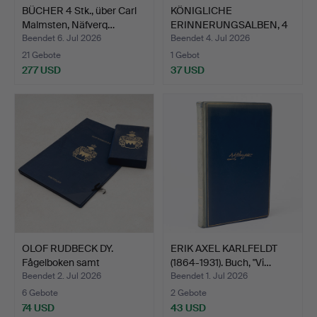
BÜCHER 4 Stk., über Carl
KÖNIGLICHE
Malmsten, Näfverq…
ERINNERUNGSALBEN, 4
Stk., 1920-…
Beendet 6. Jul 2026
Beendet 4. Jul 2026
21 Gebote
1 Gebot
277 USD
37 USD
OLOF RUDBECK DY.
ERIK AXEL KARLFELDT
Fågelboken samt
(1864-1931). Buch, "Vi…
Kommentar…
Beendet 2. Jul 2026
Beendet 1. Jul 2026
6 Gebote
2 Gebote
74 USD
43 USD