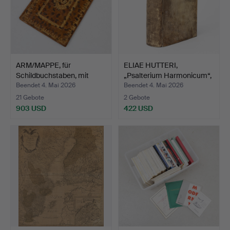
ARM/MAPPE, für
ELIAE HUTTERI,
Schildbuchstaben, mit
„Psalterium Harmonicum“,
gekrö…
po…
Beendet 4. Mai 2026
Beendet 4. Mai 2026
21 Gebote
2 Gebote
903 USD
422 USD