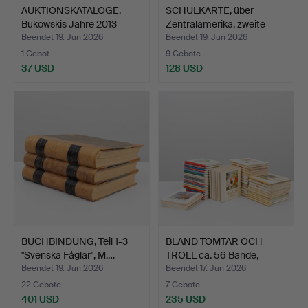
AUKTIONSKATALOGE,
SCHULKARTE, über
Bukowskis Jahre 2013-
Zentralamerika, zweite
201…
Hä…
Beendet 19. Jun 2026
Beendet 19. Jun 2026
1 Gebot
9 Gebote
37 USD
128 USD
BUCHBINDUNG, Teil 1-3
BLAND TOMTAR OCH
"Svenska Fåglar", M.…
TROLL ca. 56 Bände,
versc…
Beendet 19. Jun 2026
Beendet 17. Jun 2026
22 Gebote
7 Gebote
401 USD
235 USD