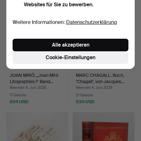
Websites für Sie zu bewerben.
Weitere Informationen:
Datenschutzerklärung
Alle akzeptieren
Cookie-Einstellungen
JOAN MIRÓ. „Joan Miró
MARC CHAGALL. Buch,
Litographies I“ Band…
"Chagall", von Jacques…
Beendet 4. Jun 2026
Beendet 4. Jun 2026
11 Gebote
21 Gebote
634 USD
530 USD