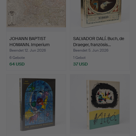
JOHANN BAPTIST
SALVADOR DALÍ. Buch, de
HOMANN. Imperium
Draeger, französis…
Romano Ger…
Beendet 12. Jun 2026
Beendet 5. Jun 2026
6 Gebote
1 Gebot
64 USD
37 USD