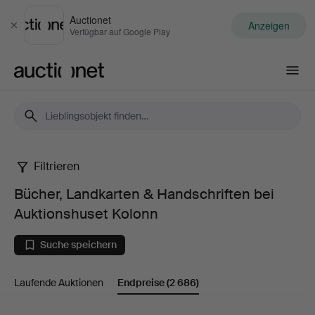
Auctionet
Anzeigen
Schließen
Verfügbar auf Google Play
Auctionet.com
Filtrieren
Bücher,
Bücher, Landkarten & Handschriften bei
Landkarten
Auktionshuset Kolonn
&
Suche speichern
Handschriften
Laufende Auktionen
Endpreise
(2 686)
bei