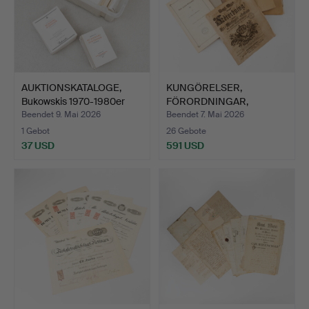
AUKTIONSKATALOGE,
KUNGÖRELSER,
Bukowskis 1970-1980er
FÖRORDNINGAR,
Ja…
SKRIFTER, 22 de…
Beendet 9. Mai 2026
Beendet 7. Mai 2026
1 Gebot
26 Gebote
37 USD
591 USD