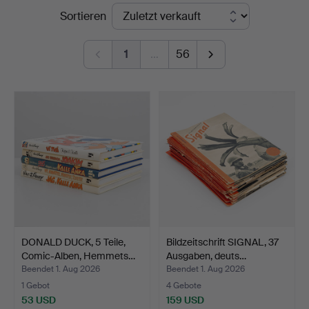
Endpreise
Sortieren
Auktionshuset
Kolonn
1
…
56
DONALD DUCK, 5 Teile,
Bildzeitschrift SIGNAL, 37
Comic-Alben, Hemmets…
Ausgaben, deuts…
Beendet 1. Aug 2026
Beendet 1. Aug 2026
1 Gebot
4 Gebote
53 USD
159 USD