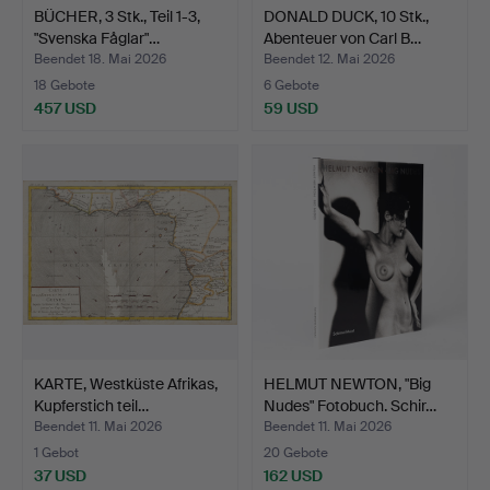
BÜCHER, 3 Stk., Teil 1-3,
DONALD DUCK, 10 Stk.,
"Svenska Fåglar"…
Abenteuer von Carl B…
Beendet 18. Mai 2026
Beendet 12. Mai 2026
18 Gebote
6 Gebote
457 USD
59 USD
KARTE, Westküste Afrikas,
HELMUT NEWTON, "Big
Kupferstich teil…
Nudes" Fotobuch. Schir…
Beendet 11. Mai 2026
Beendet 11. Mai 2026
1 Gebot
20 Gebote
37 USD
162 USD