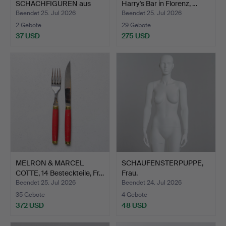
SCHACHFIGUREN aus
Harry's Bar in Florenz, …
Holz, 107 Teile.
Beendet 25. Jul 2026
Beendet 25. Jul 2026
2 Gebote
29 Gebote
37 USD
275 USD
MELRON & MARCEL
SCHAUFENSTERPUPPE,
COTTE, 14 Besteckteile, Fr…
Frau.
Beendet 25. Jul 2026
Beendet 24. Jul 2026
35 Gebote
4 Gebote
372 USD
48 USD