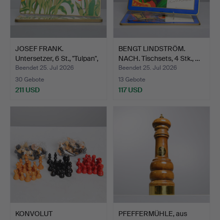
JOSEF FRANK.
BENGT LINDSTRÖM.
Untersetzer, 6 St., "Tulpan",
NACH. Tischsets, 4 Stk., …
…
Beendet 25. Jul 2026
Beendet 25. Jul 2026
30 Gebote
13 Gebote
211 USD
117 USD
KONVOLUT
PFEFFERMÜHLE, aus