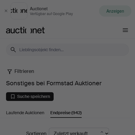
Auctionet
Anzeigen
Schließen
Verfügbar auf Google Play
Auctionet.com
Filtrieren
Sonstiges
Sonstiges bei Formstad Auktioner
bei
Suche speichern
Formstad
Laufende Auktionen
Endpreise
(942)
Auktioner
Endpreise
Sortieren