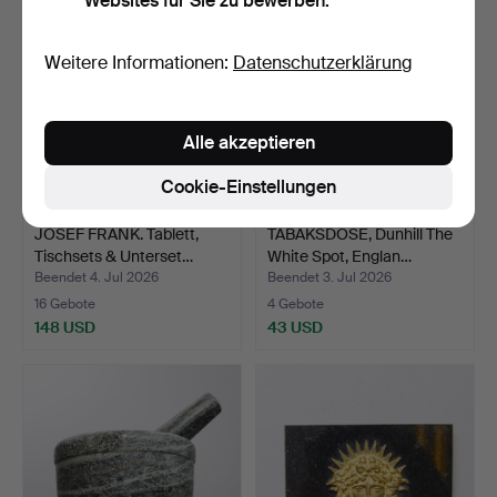
Websites für Sie zu bewerben.
Weitere Informationen:
Datenschutzerklärung
Alle akzeptieren
Cookie-Einstellungen
JOSEF FRANK. Tablett,
TABAKSDOSE, Dunhill The
Tischsets & Unterset…
White Spot, Englan…
Beendet 4. Jul 2026
Beendet 3. Jul 2026
16 Gebote
4 Gebote
148 USD
43 USD