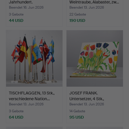
Jahrhundert.
Weintraube, Alabaster, zw…
Beendet 16. Jun 2026
Beendet 13. Jun 2026
3 Gebote
22 Gebote
44 USD
190 USD
TISCHFLAGGEN, 13 Stk.,
JOSEF FRANK.
verschiedene Nation…
Untersetzer, 4 Stk.,
"Tulpan"…
Beendet 13. Jun 2026
Beendet 13. Jun 2026
3 Gebote
14 Gebote
64 USD
95 USD