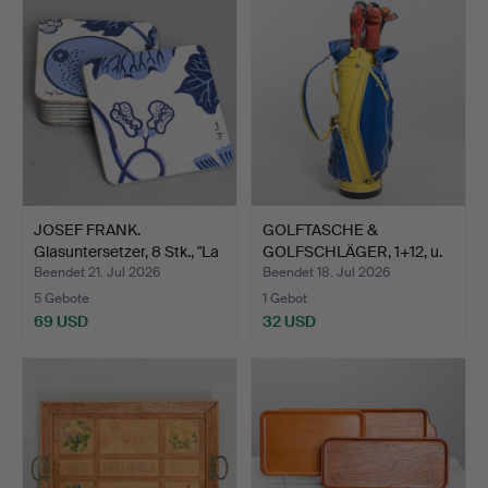
JOSEF FRANK.
GOLFTASCHE &
Glasuntersetzer, 8 Stk., "La
GOLFSCHLÄGER, 1+12, u.
…
a. Mac…
Beendet 21. Jul 2026
Beendet 18. Jul 2026
5 Gebote
1 Gebot
69 USD
32 USD