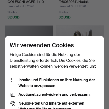
GOLFSCHLÄGER, 1+10,
"98062061", Hadak.
größtente…
Beendet 7. Jul 2026
Beendet 6. Jul 2026
1 Gebot
1 Gebot
32 USD
32 USD
Wir verwenden Cookies
Einige Cookies sind für die Nutzung der
Dienstleistung erforderlich. Die Cookies, die Sie
selbst verwalten können, werden verwendet, um:
SCHACHSPIEL, Stein,
BESTECKSET für 5
Inhalte und Funktionen an Ihre Nutzung der
Afrika.
Personen, "Classic", Newp…
Website anzupassen.
Beendet 4. Jul 2026
Beendet 4. Jul 2026
13 Gebote
1 Gebot
Auctionet zu entwickeln und verbessern.
90 USD
32 USD
Neuigkeiten und Inhalte auf externen