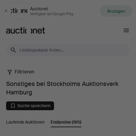
Auctionet
Anzeigen
Schließen
Verfügbar auf Google Play
Auctionet.com
Filtrieren
Sonstiges
Sonstiges bei Stockholms Auktionsverk
bei
Hamburg
Stockholms
Suche speichern
Auktionsverk
Laufende Auktionen
Endpreise
(165)
Hamburg