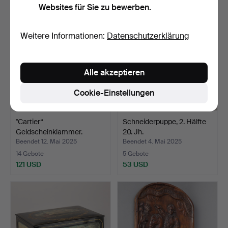
Websites für Sie zu bewerben.
Weitere Informationen:
Datenschutzerklärung
Alle akzeptieren
Cookie-Einstellungen
''Cartier“
Schneiderpuppe, 2. Hälfte
Geldscheinklammer.
20. Jh.
Beendet 12. Mai 2025
Beendet 4. Mai 2025
14 Gebote
5 Gebote
121 USD
53 USD