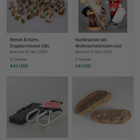
Wendt & Kühn,
Nußknacker als
Engelorchester (38).
Weihnachstsmann und
Wicht a…
Beendet 19. Nov 2025
Beendet 11. Nov 2025
21 Gebote
2 Gebote
443 USD
58 USD