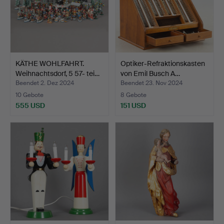
KÄTHE WOHLFAHRT.
Optiker-Refraktionskasten
Weihnachtsdorf, 5 57- tei…
von Emil Busch A…
Beendet 2. Dez 2024
Beendet 23. Nov 2024
10 Gebote
8 Gebote
555 USD
151 USD