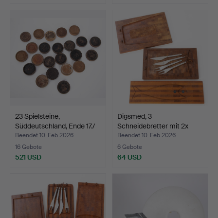
23 Spielsteine,
Digsmed, 3
Süddeutschland, Ende 17./
Schneidebretter mit 2x
…
Edelstah…
Beendet 10. Feb 2026
Beendet 10. Feb 2026
16 Gebote
6 Gebote
521 USD
64 USD