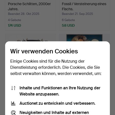
Porsche Schlitten, 2000er
Fossil / Versteinerung eines
Jahre.
Fischs.
Beendet 28. Okt 2025
Beendet 21. Sep 2025
4 Gebote
6 Gebote
174 USD
58 USD
Wir verwenden Cookies
Einige Cookies sind für die Nutzung der
Dienstleistung erforderlich. Die Cookies, die Sie
selbst verwalten können, werden verwendet, um:
Inhalte und Funktionen an Ihre Nutzung der
Kjobenhavn Aktieselskabt,
Relief Werbeschild, 1980er
Website anzupassen.
Tischtelefon im …
Jahre.
Beendet 9. Aug 2025
Beendet 27. Mai 2025
Auctionet zu entwickeln und verbessern.
3 Gebote
1 Gebot
93 USD
53 USD
Neuigkeiten und Inhalte auf externen