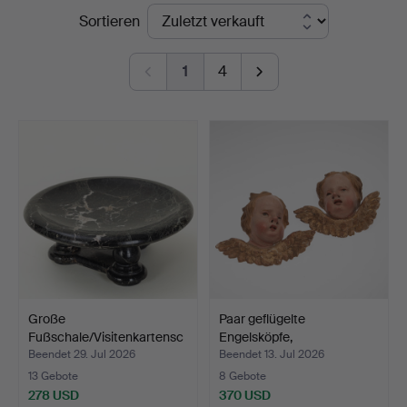
Endpreise
Sortieren
1
4
Große
Paar geflügelte
Fußschale/Visitenkartensc
Engelsköpfe,
hale, Marmo…
Süddeutschlan…
Beendet 29. Jul 2026
Beendet 13. Jul 2026
13 Gebote
8 Gebote
278 USD
370 USD