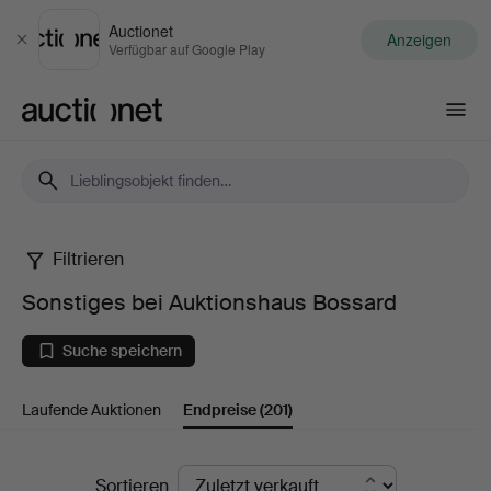
Auctionet
Anzeigen
Schließen
Verfügbar auf Google Play
Auctionet.com
Filtrieren
Sonstiges
Sonstiges bei Auktionshaus Bossard
bei
Suche speichern
Auktionshaus
Laufende Auktionen
Endpreise
(201)
Bossard
Endpreise
Sortieren