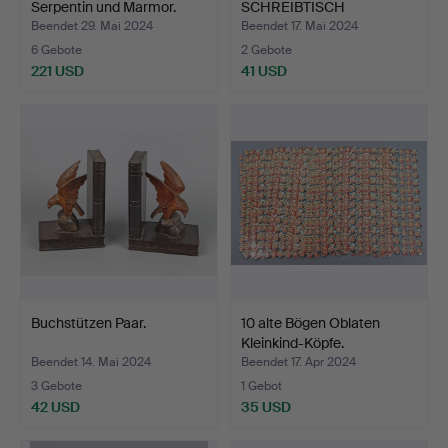
Serpentin und Marmor.
SCHREIBTISCH
GARNITUR.
Beendet 29. Mai 2024
Beendet 17. Mai 2024
6 Gebote
2 Gebote
221 USD
41 USD
Buchstützen Paar.
10 alte Bögen Oblaten
Kleinkind-Köpfe.
Beendet 14. Mai 2024
Beendet 17. Apr 2024
3 Gebote
1 Gebot
42 USD
35 USD