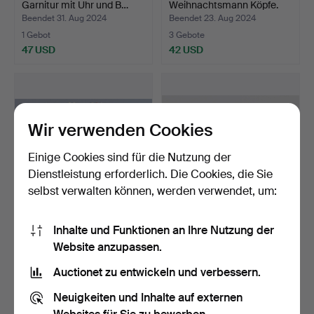
Garnitur mit Uhr und B…
Weihnachtsmann Köpfe.
Beendet 31. Aug 2024
Beendet 23. Aug 2024
1 Gebot
3 Gebote
47 USD
42 USD
Wir verwenden Cookies
Einige Cookies sind für die Nutzung der
Dienstleistung erforderlich. Die Cookies, die Sie
selbst verwalten können, werden verwendet, um:
10 alte Bögen Oblaten
DESIGNER
Inhalte und Funktionen an Ihre Nutzung der
Kleinkind-Köpfe.
BUCHSTÜTZEN
Website anzupassen.
ELEFANTEN PAAR.
Beendet 22. Aug 2024
Beendet 10. Aug 2024
1 Gebot
5 Gebote
Auctionet zu entwickeln und verbessern.
35 USD
58 USD
Neuigkeiten und Inhalte auf externen