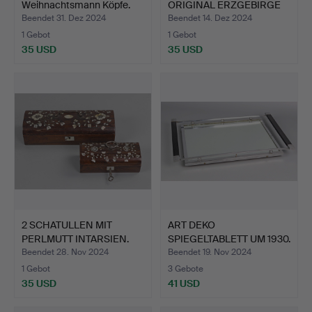
Weihnachtsmann Köpfe.
ORIGINAL ERZGEBIRGE
70E…
Beendet 31. Dez 2024
Beendet 14. Dez 2024
1 Gebot
1 Gebot
35 USD
35 USD
2 SCHATULLEN MIT
ART DEKO
PERLMUTT INTARSIEN.
SPIEGELTABLETT UM 1930.
Beendet 28. Nov 2024
Beendet 19. Nov 2024
1 Gebot
3 Gebote
35 USD
41 USD