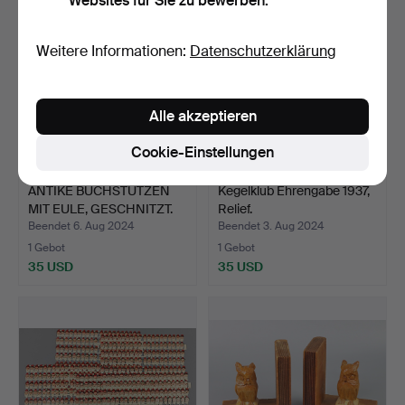
Websites für Sie zu bewerben.
Weitere Informationen:
Datenschutzerklärung
Alle akzeptieren
Cookie-Einstellungen
ANTIKE BUCHSTÜTZEN
Kegelklub Ehrengabe 1937,
MIT EULE, GESCHNITZT.
Relief.
Beendet 6. Aug 2024
Beendet 3. Aug 2024
1 Gebot
1 Gebot
35 USD
35 USD