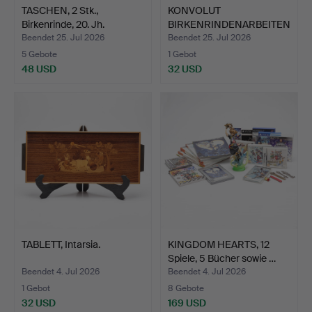
TASCHEN, 2 Stk.,
KONVOLUT
Birkenrinde, 20. Jh.
BIRKENRINDENARBEITEN
.
Beendet 25. Jul 2026
Beendet 25. Jul 2026
5 Gebote
1 Gebot
48 USD
32 USD
TABLETT, Intarsia.
KINGDOM HEARTS, 12
Spiele, 5 Bücher sowie …
Beendet 4. Jul 2026
Beendet 4. Jul 2026
1 Gebot
8 Gebote
32 USD
169 USD