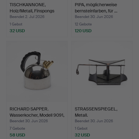
TISCHKANNONE,
PIPA, möglicherweise
Holz/Metall, Finspongs
bernsteinfarben, für …
Styck…
Beendet 2. Jul 2026
Beendet 30. Jun 2026
1 Gebot
12 Gebote
32 USD
120 USD
RICHARD SAPPER.
STRASSENSPIEGEL,
Wasserkocher, Modell 9091,
Metall.
…
Beendet 30. Jun 2026
Beendet 30. Jun 2026
7 Gebote
1 Gebot
58 USD
32 USD