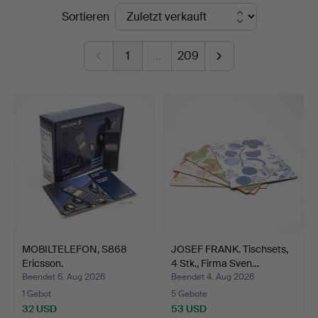
Endpreise
Sortieren
Linköping
1
…
209
MOBILTELEFON, S868
JOSEF FRANK. Tischsets,
Ericsson.
4 Stk., Firma Sven…
Beendet 6. Aug 2026
Beendet 4. Aug 2026
1 Gebot
5 Gebote
32 USD
53 USD