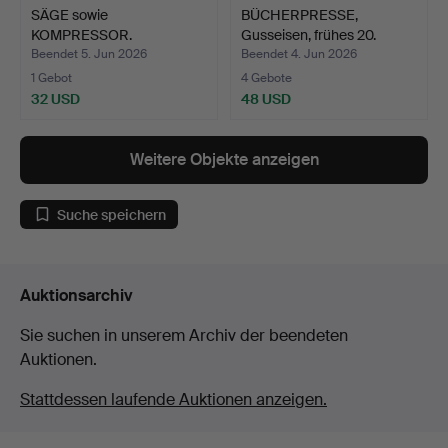
SÄGE sowie
BÜCHERPRESSE,
KOMPRESSOR.
Gusseisen, frühes 20.
Jahrhu…
Beendet 5. Jun 2026
Beendet 4. Jun 2026
1 Gebot
4 Gebote
32 USD
48 USD
Weitere Objekte anzeigen
Suche speichern
Auktionsarchiv
Sie suchen in unserem Archiv der beendeten
Auktionen.
Stattdessen laufende Auktionen anzeigen.