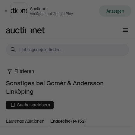
Auctionet
Anzeigen
Schließen
Verfügbar auf Google Play
Auctionet.com
Filtrieren
Sonstiges
Sonstiges bei Gomér & Andersson
bei
Linköping
Gomér
Suche speichern
&
Laufende Auktionen
Endpreise
(14 152)
Andersson