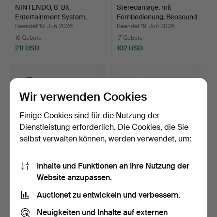
NINTENDO, 8-Bit,
Stereoanlage, mit
Entertainment System,
Fernbedienung, Beosound
eur…
…
Beendet 19. Jun 2026
Beendet 19. Jun 2026
16 Gebote
17 Gebote
211 USD
102 USD
Wir verwenden Cookies
Einige Cookies sind für die Nutzung der
Dienstleistung erforderlich. Die Cookies, die Sie
selbst verwalten können, werden verwendet, um:
Inhalte und Funktionen an Ihre Nutzung der
JENS QUISTGAARD.
PFEIFEN, 8 Teile teilweise
Website anzupassen.
PICKNICKKISTE/WERKZE
silberbeschlage…
UGKIS…
Beendet 18. Jun 2026
Beendet 18. Jun 2026
Auctionet zu entwickeln und verbessern.
6 Gebote
6 Gebote
158 USD
53 USD
Neuigkeiten und Inhalte auf externen