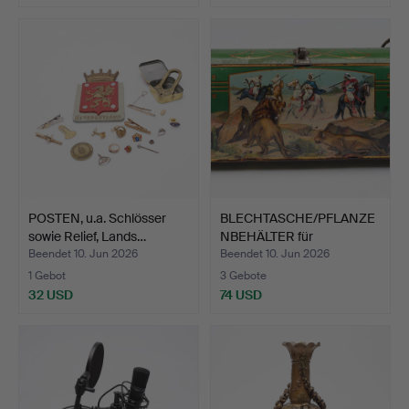
POSTEN, u.a. Schlösser
BLECHTASCHE/PFLANZE
sowie Relief, Lands…
NBEHÄLTER für
HERBARIUM…
Beendet 10. Jun 2026
Beendet 10. Jun 2026
1 Gebot
3 Gebote
32 USD
74 USD