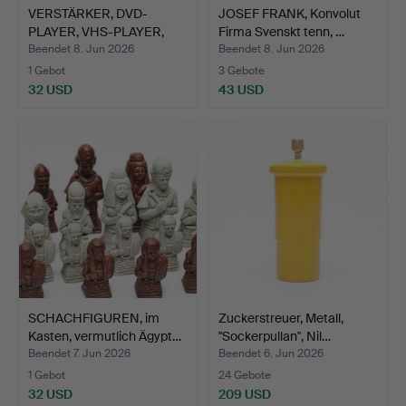
VERSTÄRKER, DVD-
JOSEF FRANK, Konvolut
PLAYER, VHS-PLAYER,
Firma Svenskt tenn, …
Yamaha…
Beendet 8. Jun 2026
Beendet 8. Jun 2026
1 Gebot
3 Gebote
32 USD
43 USD
SCHACHFIGUREN, im
Zuckerstreuer, Metall,
Kasten, vermutlich Ägypt…
"Sockerpullan", Nil…
Beendet 7. Jun 2026
Beendet 6. Jun 2026
1 Gebot
24 Gebote
32 USD
209 USD