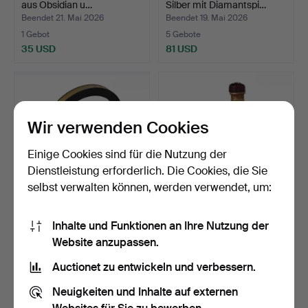
aus Obsidian u…
Silber mit Diamantspi…
Beendet 21. Mai 2026
Beendet 19. Mai 2026
1 Gebot
5 Gebote
35 USD
81 USD
Wir verwenden Cookies
Einige Cookies sind für die Nutzung der
Dienstleistung erforderlich. Die Cookies, die Sie
selbst verwalten können, werden verwendet, um:
Altes Galvanometer aus
Zwei orientalische
Inhalte und Funktionen an Ihre Nutzung der
Metall.
Schnupftabakdosen aus
Website anzupassen.
G…
Beendet 19. Mai 2026
Beendet 18. Mai 2026
9 Gebote
1 Gebot
Auctionet zu entwickeln und verbessern.
81 USD
35 USD
Neuigkeiten und Inhalte auf externen