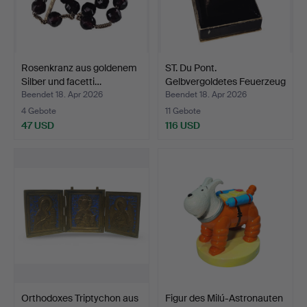
Rosenkranz aus goldenem
ST. Du Pont.
Silber und facetti…
Gelbvergoldetes Feuerzeug
mit…
Beendet 18. Apr 2026
Beendet 18. Apr 2026
4 Gebote
11 Gebote
47 USD
116 USD
Orthodoxes Triptychon aus
Figur des Milú-Astronauten