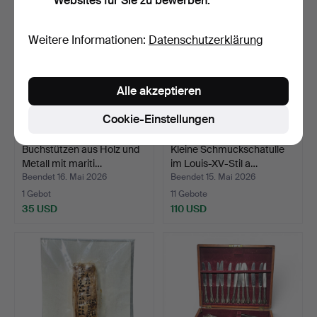
Websites für Sie zu bewerben.
Weitere Informationen:
Datenschutzerklärung
Alle akzeptieren
Cookie-Einstellungen
Buchstützen aus Holz und
Kleine Schmuckschatulle
Metall mit mariti…
im Louis-XV-Stil a…
Beendet 16. Mai 2026
Beendet 15. Mai 2026
1 Gebot
11 Gebote
35 USD
110 USD