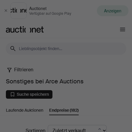
Auctionet
Anzeigen
Schließen
Verfügbar auf Google Play
Auctionet.com
Filtrieren
Sonstiges
Sonstiges bei Arce Auctions
bei
Suche speichern
Arce
Laufende Auktionen
Endpreise
(182)
Auctions
Endpreise
Sortieren