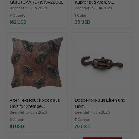
QUISTGAARD (1919–2008).
Kupfer aus Aran. S…
Pfeffe…
Beendet 21. Jun 2026
Beendet 16. Jun 2026
6 Gebote
1 Gebot
162 USD
35 USD
Alter Textildruckblock aus
Doppelrolle aus Eisen und
Holz für Stempe…
Holz.
Beendet 15. Jun 2026
Beendet 7. Jun 2026
5 Gebote
7 Gebote
81 USD
70 USD