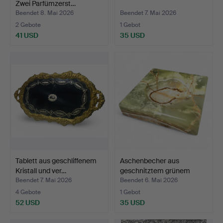
Zwei Parfümzerst…
Beendet 8. Mai 2026
Beendet 7. Mai 2026
2 Gebote
1 Gebot
41 USD
35 USD
Tablett aus geschliffenem
Aschenbecher aus
Kristall und ver…
geschnitztem grünem
Onyx.
Beendet 7. Mai 2026
Beendet 6. Mai 2026
4 Gebote
1 Gebot
52 USD
35 USD