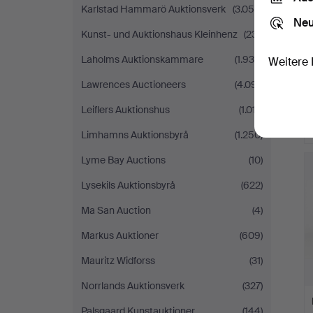
Karlstad Hammarö Auktionsverk
(3.054)
Neu
Kunst- und Auktionshaus Kleinhenz
(231)
Laholms Auktionskammare
(1.930)
Weitere 
Lawrences Auctioneers
(4.091)
Leiflers Auktionshus
(1.017)
Limhamns Auktionsbyrå
(1.250)
Lyme Bay Auctions
(10)
Lysekils Auktionsbyrå
(622)
Ma San Auction
(4)
Markus Auktioner
(609)
Mauritz Widforss
(31)
Norrlands Auktionsverk
(327)
Palsgaard Kunstauktioner
(144)