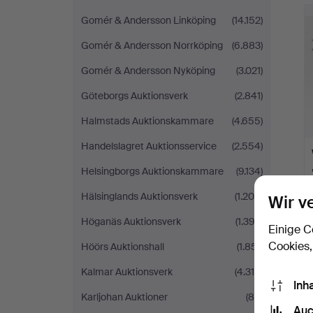
Gomér & Andersson Linköping
(14.152)
Gomér & Andersson Norrköping
(6.883)
Gomér & Andersson Nyköping
(3.021)
Göteborgs Auktionsverk
(2.841)
Halmstads Auktionskammare
(4.655)
Handelslagret Auktionsservice
(2.554)
Helsingborgs Auktionskammare
(9.134)
Hälsinglands Auktionsverk
(1.208)
Wir v
Höganäs Auktionsverk
(1.392)
Einige C
Cookies,
Höörs Auktionshall
(1.851)
Kalmar Auktionsverk
(4.318)
Inh
Karljohan Auktioner
(84)
Auc