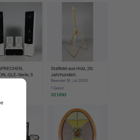
SPRECHER,
Staffelei aus Holz, 20.
N, GLE-Serie, 5
Jahrhundert.
 19. Jul 2025
Beendet 18. Jul 2025
ote
1 Gebot
SD
32 USD
ie