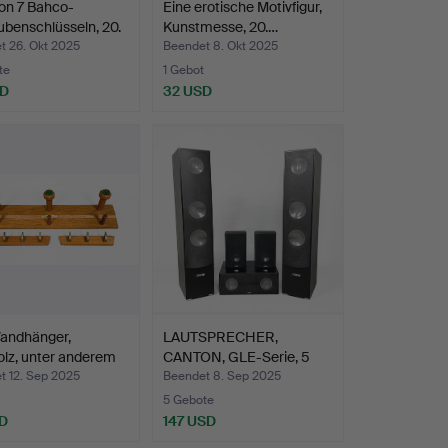
on 7 Bahco-
Eine erotische Motivfigur,
benschlüsseln, 20.
Kunstmesse, 20.…
t 26. Okt 2025
Beendet 8. Okt 2025
te
1 Gebot
SD
32 USD
Wandhänger,
LAUTSPRECHER,
lz, unter anderem
CANTON, GLE-Serie, 5
Stück, …
t 12. Sep 2025
Beendet 8. Sep 2025
5 Gebote
D
147 USD