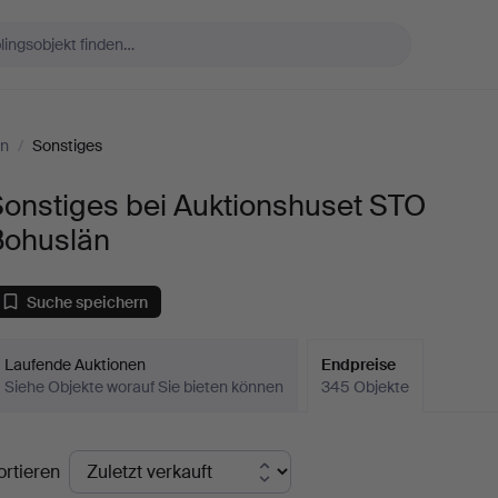
än
/
Sonstiges
Sonstiges bei Auktionshuset STO
Bohuslän
Suche speichern
Laufende Auktionen
Endpreise
Siehe Objekte worauf Sie bieten können
345 Objekte
ndpreise
ortieren