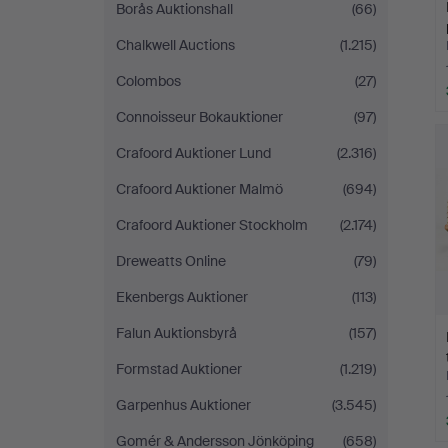
Borås Auktionshall
(66)
Chalkwell Auctions
(1.215)
Colombos
(27)
Connoisseur Bokauktioner
(97)
Crafoord Auktioner Lund
(2.316)
Crafoord Auktioner Malmö
(694)
Crafoord Auktioner Stockholm
(2.174)
Dreweatts Online
(79)
Ekenbergs Auktioner
(113)
Falun Auktionsbyrå
(157)
Formstad Auktioner
(1.219)
Garpenhus Auktioner
(3.545)
Gomér & Andersson Jönköping
(658)