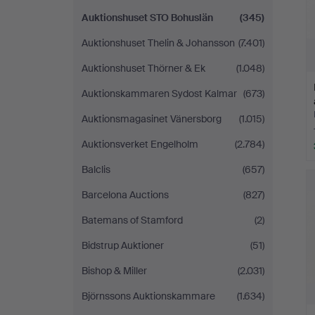
Auktionshuset STO Bohuslän
(345)
Auktionshuset Thelin & Johansson
(7.401)
Auktionshuset Thörner & Ek
(1.048)
Auktionskammaren Sydost Kalmar
(673)
Auktionsmagasinet Vänersborg
(1.015)
Auktionsverket Engelholm
(2.784)
Balclis
(657)
Barcelona Auctions
(827)
Batemans of Stamford
(2)
Bidstrup Auktioner
(51)
Bishop & Miller
(2.031)
Björnssons Auktionskammare
(1.634)