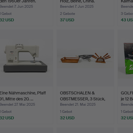
den 1960er Jahren.
Holz, Beine, China.
Kålmå
Jah…
Beendet 7. Jun 2025
Beendet 7. Jun 2025
Beende
1 Gebot
2 Gebote
3 Gebo
32 USD
37 USD
43 U
Eine Nähmaschine, Pfaff
OBSTSCHALEN &
GOLFB
91, Mitte des 20. …
OBSTMESSER, 3 Stück,
je 12 B
Retro, …
Beendet 27. Mai 2025
Beendet 21. Mai 2025
Beende
1 Gebot
1 Gebot
1 Gebot
32 USD
32 USD
32 US