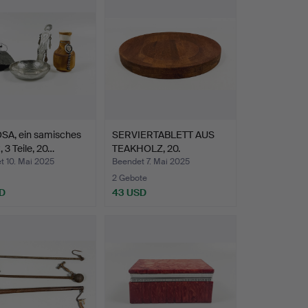
SA, ein samisches
SERVIERTABLETT AUS
, 3 Teile, 20…
TEAKHOLZ, 20.
Jahrhunde…
t 10. Mai 2025
Beendet 7. Mai 2025
2 Gebote
D
43 USD