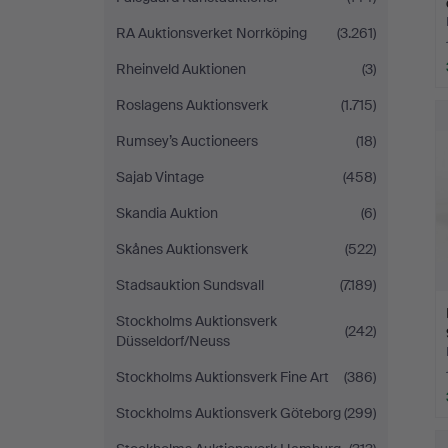
RA Auktionsverket Norrköping
(3.261)
Rheinveld Auktionen
(3)
Roslagens Auktionsverk
(1.715)
Rumsey’s Auctioneers
(18)
Sajab Vintage
(458)
Skandia Auktion
(6)
Skånes Auktionsverk
(522)
Stadsauktion Sundsvall
(7.189)
Stockholms Auktionsverk
(242)
Düsseldorf/Neuss
Stockholms Auktionsverk Fine Art
(386)
Stockholms Auktionsverk Göteborg
(299)