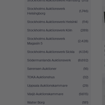
Stockholms Auktionsverk Hamburg
(313)
Stockholms Auktionsverk
(1.746)
Helsingborg
Stockholms Auktionsverk Helsinki
(114)
Stockholms Auktionsverk Köln
(289)
Stockholms Auktionsverk
(2.428)
Magasin 5
Stockholms Auktionsverk Sickla
(4.134)
Södermanlands Auktionsverk
(8.692)
Sørensen Auktioner
(16)
TOKA Auktionshus
(32)
Uppsala Auktionskammare
(29)
Växjö Auktionskammare
(9.615)
Walter Borg
(181)