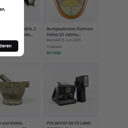
en.
HDEKORATIONEN, 3
Buntglasfenster, Rahmen,
, gerahmte Korks…
frühes 20. Jahrhu…
t 22. Jun 2025
Beendet 13. Jun 2025
tieren
11 Gebote
D
85 USD
 und Stößel,
POLAROID SX-70 LAND