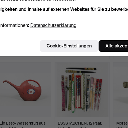
igkeiten und Inhalte auf externen Websites für Sie zu bewerb
Informationen:
Datenschutzerklärung
Redding Big Boss II,
GOLFSET, MacGregor,
TISC
LADEPRESSE, mit diver…
Ledertasche, Trolley.
Stück
Beendet 17. Jul 2025
Beendet 26. Jun 2025
Beende
Cookie-Einstellungen
Alle akzep
12 Gebote
3 Gebote
1 Gebot
148 USD
53 USD
32 US
Ein Esso-Wasserkrug aus
ESSSTÄBCHEN, 12 Paar,
Mörser