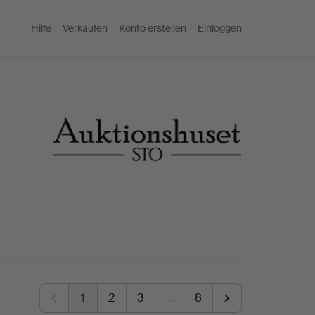
Hilfe
Verkaufen
Konto erstellen
Einloggen
1
2
3
…
8