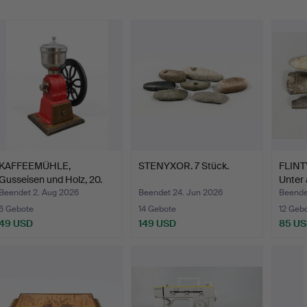
KAFFEEMÜHLE,
STENYXOR. 7 Stück.
FLINT
Gusseisen und Holz, 20.
Unter
Jahrh…
Beendet 2. Aug 2026
Beendet 24. Jun 2026
Beende
6 Gebote
14 Gebote
12 Geb
49 USD
149 USD
85 U