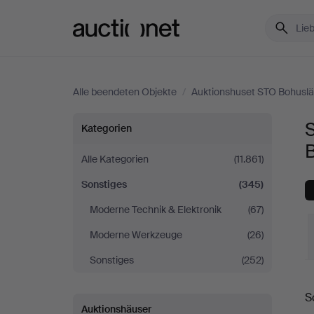
Auctionet.com
Alle beendeten Objekte
/
Auktionshuset STO Bohusl
Sonstiges
Kategorien
bei
Alle Kategorien
(11.861)
Sonstiges
(345)
Auktionshuset
Moderne Technik & Elektronik
(67)
STO
Moderne Werkzeuge
(26)
Bohuslän
Sonstiges
(252)
E
S
Auktionshäuser