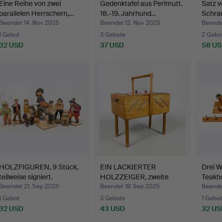
Eine Reihe von zwei
Gedenktafel aus Perlmutt.
Satz v
parallelen Herrschern,…
18.-19. Jahrhund…
Schrau
…
Beendet 14. Nov 2025
Beendet 12. Nov 2025
Beende
1 Gebot
3 Gebote
2 Gebo
32 USD
37 USD
58 U
HOLZFIGUREN, 9 Stück,
EIN LACKIERTER
Drei 
teilweise signiert.
HOLZZEIGER, zweite
Teakho
Hälfte d…
H…
Beendet 21. Sep 2025
Beendet 19. Sep 2025
Beende
1 Gebot
3 Gebote
1 Gebot
32 USD
43 USD
32 US