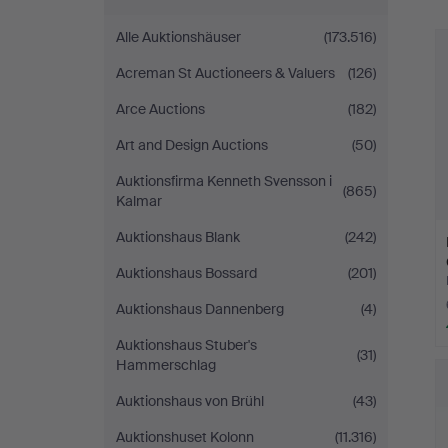
Alle Auktionshäuser
(173.516)
Acreman St Auctioneers & Valuers
(126)
Arce Auctions
(182)
Art and Design Auctions
(50)
Auktionsfirma Kenneth Svensson i
(865)
Kalmar
Auktionshaus Blank
(242)
Auktionshaus Bossard
(201)
Auktionshaus Dannenberg
(4)
Auktionshaus Stuber's
(31)
Hammerschlag
Auktionshaus von Brühl
(43)
Auktionshuset Kolonn
(11.316)