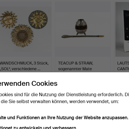
WANDSCHMUCK, 3 Stück,
TEACUP & STRAW,
LAUT
„SOL“, verschiedene …
sogenannter Mate
CANTO
Guord/Bom…
Stück.
Beendet 21. Aug 2025
Beendet 6. Aug 2025
Beendet
10 Gebote
1 Gebot
10 Geb
erwenden Cookies
79 USD
32 USD
179 U
ookies sind für die Nutzung der Dienstleistung erforderlich. D
 die Sie selbst verwalten können, werden verwendet, um:
alte und Funktionen an Ihre Nutzung der Website anzupassen.
tionet zu entwickeln und verbessern.