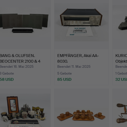
BANG & OLUFSEN.
EMPFÄNGER, Akai AA-
KURIO
BEOCENTER 2100 & 4
8030.
Objekt
LAUTSPR…
Beendet 16. Mai 2025
Beendet 11. Mai 2025
Beende
3 Gebote
5 Gebote
1 Gebot
58 USD
85 USD
32 US