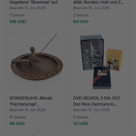
Segelboot "Bluenose" auf
ANK, Norden, Holz und Z…
Stä…
Beendet 13. Jun 2026
Beendet 13. Jun 2026
7 Gebote
2 Gebote
106 USD
64 USD
SONNENUHR, Metall,
DVD-BOXEN, 3 Stk. 007,
"Fischerjunge".
Der Pate, Hermans K…
Beendet 13. Jun 2026
Beendet 12. Jun 2026
15 Gebote
3 Gebote
88 USD
32 USD