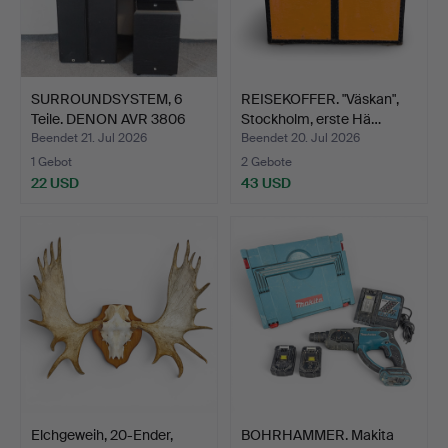
SURROUNDSYSTEM, 6
REISEKOFFER. "Väskan",
Teile. DENON AVR 3806
Stockholm, erste Hä…
so…
Beendet 21. Jul 2026
Beendet 20. Jul 2026
1 Gebot
2 Gebote
22 USD
43 USD
Elchgeweih, 20-Ender,
BOHRHAMMER. Makita