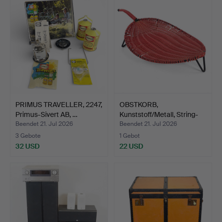
PRIMUS TRAVELLER, 2247,
OBSTKORB,
Primus-Sivert AB, …
Kunststoff/Metall, String-
Modell…
Beendet 21. Jul 2026
Beendet 21. Jul 2026
3 Gebote
1 Gebot
32 USD
22 USD