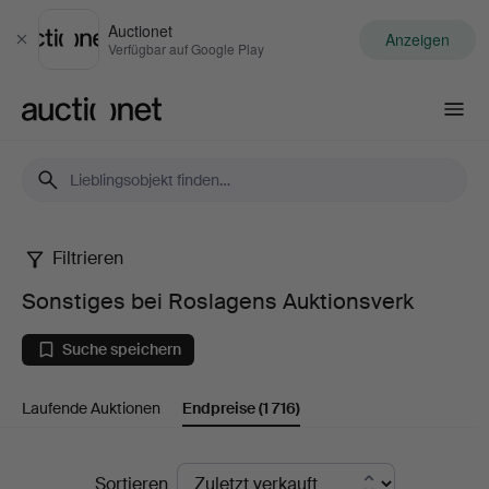
Auctionet
Anzeigen
Schließen
Verfügbar auf Google Play
Auctionet.com
Filtrieren
Sonstiges
Sonstiges bei Roslagens Auktionsverk
bei
Suche speichern
Roslagens
Laufende Auktionen
Endpreise
(1 716)
Auktionsverk
Endpreise
Sortieren