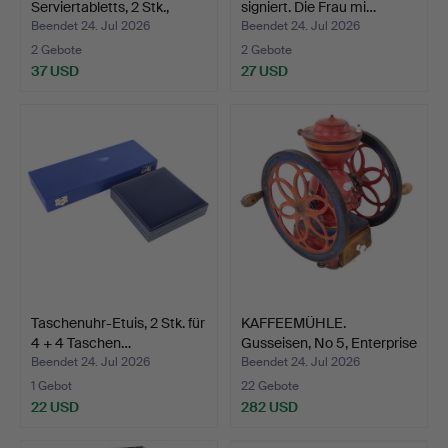
Serviertabletts, 2 Stk.,
signiert. Die Frau mi…
Schär…
Beendet 24. Jul 2026
Beendet 24. Jul 2026
2 Gebote
2 Gebote
37 USD
27 USD
Taschenuhr-Etuis, 2 Stk. für
KAFFEEMÜHLE.
4 + 4 Taschen…
Gusseisen, No 5, Enterprise
M…
Beendet 24. Jul 2026
Beendet 24. Jul 2026
1 Gebot
22 Gebote
22 USD
282 USD