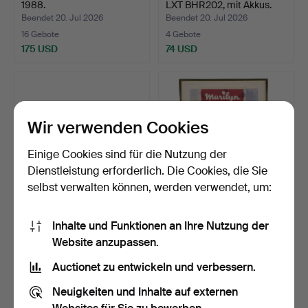
1988.
LXT BHR202, mit Akkus.
Beendet 20. Jul 2026
Beendet 20. Jul 2026
16 Gebote
4 Gebote
175 USD
74 USD
Wir verwenden Cookies
Einige Cookies sind für die Nutzung der
Dienstleistung erforderlich. Die Cookies, die Sie
selbst verwalten können, werden verwendet, um:
TIGERSÄGE, Ryobi,
FILMPLAKAT, "Bus stop" mit
Inhalte und Funktionen an Ihre Nutzung der
RRS1801, mit Akku.
Marilyn Monroe,…
Website anzupassen.
Beendet 19. Jul 2026
Beendet 19. Jul 2026
9 Gebote
1 Gebot
Auctionet zu entwickeln und verbessern.
53 USD
22 USD
Neuigkeiten und Inhalte auf externen