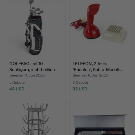
GOLFBAG, mit 10
TELEFON, 2 Teile,
Schlägern, mehrheitlich
"Ericofon", Kobra-Modell…
Co…
Beendet 11. Jun 2026
Beendet 11. Jun 2026
5 Gebote
3 Gebote
43 USD
32 USD