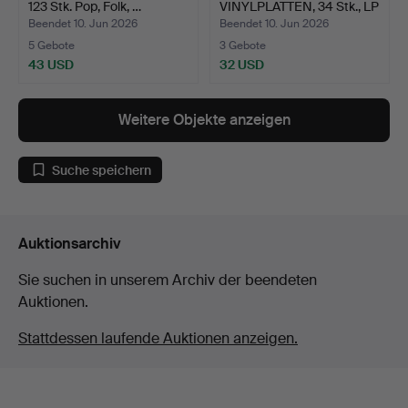
123 Stk. Pop, Folk, …
VINYLPLATTEN, 34 Stk., LP
und Sin…
Beendet 10. Jun 2026
Beendet 10. Jun 2026
5 Gebote
3 Gebote
43 USD
32 USD
Weitere Objekte anzeigen
Suche speichern
Auktionsarchiv
Sie suchen in unserem Archiv der beendeten
Auktionen.
Stattdessen laufende Auktionen anzeigen.