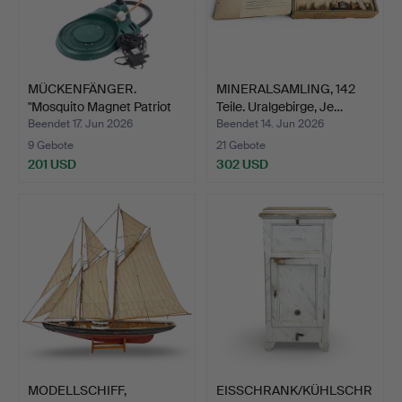
MÜCKENFÄNGER.
MINERALSAMLING, 142
"Mosquito Magnet Patriot
Teile. Uralgebirge, Je…
Plu…
Beendet 17. Jun 2026
Beendet 14. Jun 2026
9 Gebote
21 Gebote
201 USD
302 USD
MODELLSCHIFF,
EISSCHRANK/KÜHLSCHR