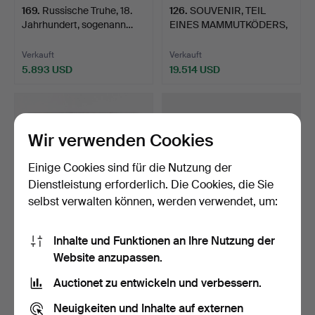
169
.
Russische Truhe, 18.
126
.
SOUVENIR, TEIL
Jahrhundert, sogenann…
EINES MAMMUTKÖDERS,
DER WÄH…
Verkauft
Verkauft
5.893 USD
19.514 USD
Wir verwenden Cookies
Einige Cookies sind für die Nutzung der
Dienstleistung erforderlich. Die Cookies, die Sie
selbst verwalten können, werden verwendet, um:
Inhalte und Funktionen an Ihre Nutzung der
190
.
ZWEI
158
.
GEDENKTAFEL UND
Website anzupassen.
EMAILSCHILDER VON
GIPSMEDAILLON MIT
LOUIS PALANDERS VEG…
PORTRÄTS…
Auctionet zu entwickeln und verbessern.
Verkauft
Verkauft
1.477 USD
359 USD
Neuigkeiten und Inhalte auf externen