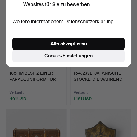
Websites für Sie zu bewerben.
Weitere Informationen:
Datenschutzerklärung
Alle akzeptieren
Cookie-Einstellungen
185
.
IM BESITZ EINER
154
.
ZWEI JAPANISCHE
PARADEUNIFORM FÜR
STÖCKE, DIE WÄHREND
MARINEOF…
DER VE…
Verkauft
Verkauft
401 USD
1.161 USD