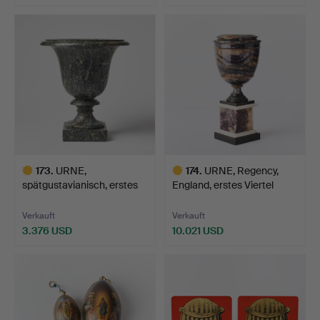
173
.
URNE,
174
.
URNE, Regency,
spätgustavianisch, erstes
England, erstes Viertel
Viertel de…
des…
Verkauft
Verkauft
3.376 USD
10.021 USD
Ausgewähltes
Ausgewähltes
Objekt
Objekt