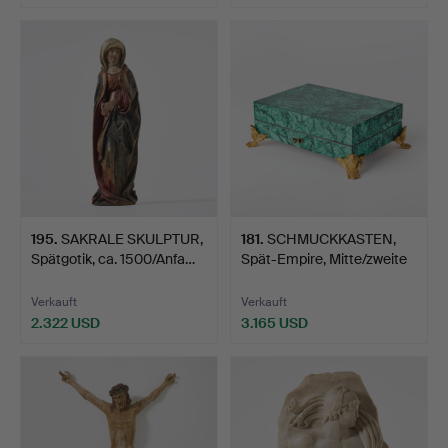
Ausgewähltes
Objekt
195
.
SAKRALE SKULPTUR,
181
.
SCHMUCKKASTEN,
Spätgotik, ca. 1500/Anfa…
Spät-Empire, Mitte/zweite
H…
Verkauft
Verkauft
2.322 USD
3.165 USD