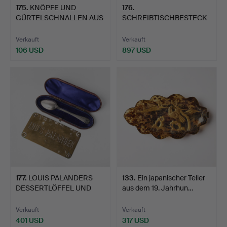
175
.
KNÖPFE UND
176
.
GÜRTELSCHNALLEN AUS
SCHREIBTISCHBESTECK
UNIFORM FÜR…
VON LOUIS PALANDER'S
F…
Verkauft
Verkauft
106 USD
897 USD
177
.
LOUIS PALANDERS
133
.
Ein japanischer Teller
DESSERTLÖFFEL UND
aus dem 19. Jahrhun…
NAMENSSC…
Verkauft
Verkauft
401 USD
317 USD