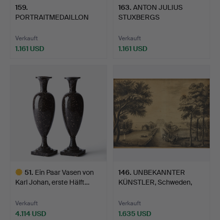
159
.
163
.
ANTON JULIUS
PORTRAITMEDAILLON
STUXBERGS
AUS DEN KOLLEKTIONEN
SEEMANNSTRUHE AUS
VON…
D…
Verkauft
Verkauft
1.161 USD
1.161 USD
51
.
Ein Paar Vasen von
146
.
UNBEKANNTER
Karl Johan, erste Hälft…
KÜNSTLER, Schweden,
erstes Vie…
Verkauft
Verkauft
4.114 USD
1.635 USD