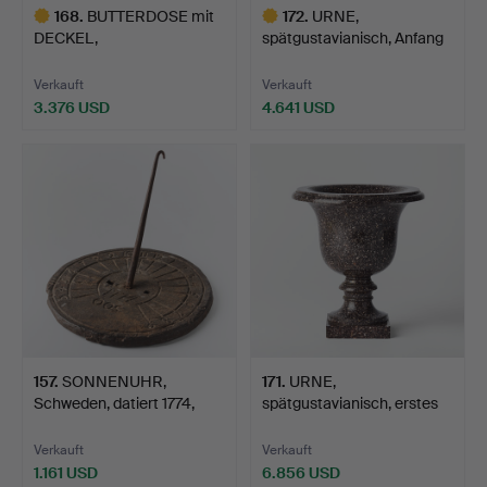
168
.
BUTTERDOSE mit
172
.
URNE,
DECKEL,
spätgustavianisch, Anfang
spätgustavianisch, …
des 19. Ja…
Verkauft
Verkauft
3.376 USD
4.641 USD
Ausgewähltes
Ausgewähltes
Objekt
Objekt
157
.
SONNENUHR,
171
.
URNE,
Schweden, datiert 1774,
spätgustavianisch, erstes
Gusseis…
Viertel de…
Verkauft
Verkauft
1.161 USD
6.856 USD