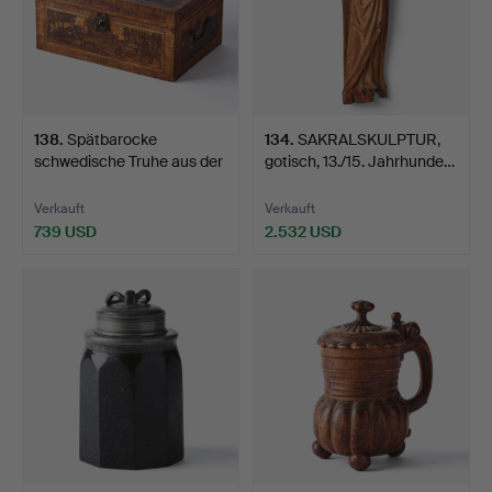
138
.
Spätbarocke
134
.
SAKRALSKULPTUR,
schwedische Truhe aus der
gotisch, 13./15. Jahrhunde…
erst…
Verkauft
Verkauft
739 USD
2.532 USD