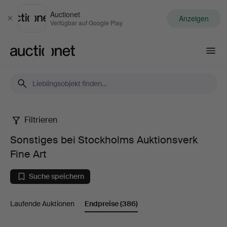
Auctionet
Anzeigen
Schließen
Verfügbar auf Google Play
Auctionet.com
Filtrieren
Sonstiges
Sonstiges bei Stockholms Auktionsverk
bei
Fine Art
Stockholms
Suche speichern
Auktionsverk
Laufende Auktionen
Endpreise
(386)
Fine