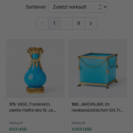
Endpreise
Sortieren
Art
1
…
9
179
.
VASE, Frankreich,
180
.
JARDINJÄR, im
zweite Hälfte des 19. Ja…
neoklassizistischen Stil, Fr…
Verkauft
Verkauft
633 USD
1.055 USD