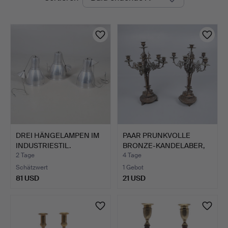
Auktionen
DREI HÄNGELAMPEN IM
PAAR PRUNKVOLLE
INDUSTRIESTIL.
BRONZE-KANDELABER,
WOHL FR…
2 Tage
4 Tage
Schätzwert
1 Gebot
81 USD
21 USD