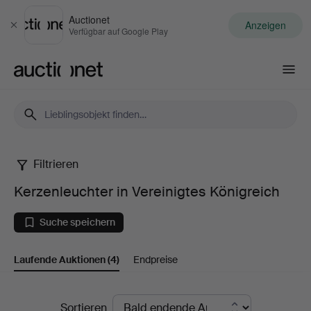
Auctionet
Anzeigen
Schließen
Verfügbar auf Google Play
Auctionet.com
Filtrieren
Kerzenleuchter
Kerzenleuchter in Vereinigtes Königreich
in
Suche speichern
Vereinigtes
Laufende Auktionen
(4)
Endpreise
Königreich
Laufende
Sortieren