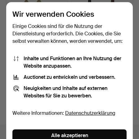
Wir verwenden Cookies
Einige Cookies sind für die Nutzung der
Dienstleistung erforderlich. Die Cookies, die Sie
selbst verwalten können, werden verwendet, um:
SECHS
EIN PAAR
MESSINGKERZENSTÄND
KERZENLEUCHTER AUS
Inhalte und Funktionen an Ihre Nutzung der
ER IN VERSCHIEDENE…
MAHAGONI UND M…
4 Tage
4 Tage
Website anzupassen.
Schätzwert
Schätzwert
34 USD
41 USD
Auctionet zu entwickeln und verbessern.
Neuigkeiten und Inhalte auf externen
Suche speichern
Websites für Sie zu bewerben.
Sie können auch in
Beendete Auktionen aus unserem
Archiv
suchen.
Weitere Informationen:
Datenschutzerklärung
Objekte in Vereinigtes Königreich
Alle akzeptieren