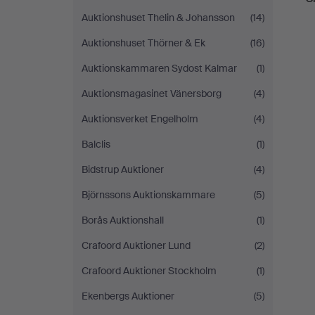
Auktionshuset Thelin & Johansson
(14)
Auktionshuset Thörner & Ek
(16)
Auktionskammaren Sydost Kalmar
(1)
Auktionsmagasinet Vänersborg
(4)
Auktionsverket Engelholm
(4)
Balclis
(1)
Bidstrup Auktioner
(4)
Björnssons Auktionskammare
(5)
Borås Auktionshall
(1)
Crafoord Auktioner Lund
(2)
Crafoord Auktioner Stockholm
(1)
Ekenbergs Auktioner
(5)