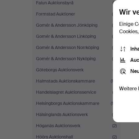
Falun Auktionsbyrå
(7)
Wir v
Formstad Auktioner
(6)
Einige C
Gomér & Andersson Jönköping
(6)
Cookies,
Gomér & Andersson Linköping
(4)
Gomér & Andersson Norrköping
(8)
Inh
Gomér & Andersson Nyköping
(9)
Auc
Göteborgs Auktionsverk
(7)
Neu
Halmstads Auktionskammare
(12)
Weitere 
Handelslagret Auktionsservice
(3)
Helsingborgs Auktionskammare
(12)
Hälsinglands Auktionsverk
(5)
Höganäs Auktionsverk
(2)
Höörs Auktionshall
(2)