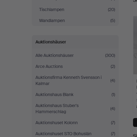
S
A
Tischlampen
(20)
Wandlampen
(5)
Auktionshäuser
Alle Auktionshäuser
(300)
Arce Auctions
(2)
Auktionsfirma Kenneth Svensson i
(4)
Kalmar
Auktionshaus Blank
(1)
Auktionshaus Stuber's
(4)
Hammerschlag
Auktionshuset Kolonn
(7)
Auktionshuset STO Bohuslän
(7)
S