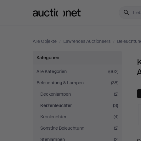
Auctionet.com
Alle Objekte
/
Lawrences Auctioneers
/
Beleuchtun
Kerzenleuchter
Kategorien
bei
Alle Kategorien
(662)
Beleuchtung & Lampen
(38)
Lawrences
Deckenlampen
(2)
Auctioneers
Kerzenleuchter
(3)
Kronleuchter
(4)
Sonstige Beleuchtung
(2)
L
Stehlampen
(2)