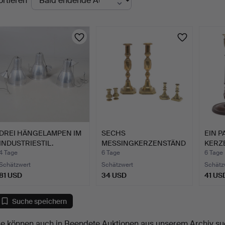
ortieren
uktionen
DREI HÄNGELAMPEN IM
SECHS
EIN P
INDUSTRIESTIL.
MESSINGKERZENSTÄND
KERZ
ER IN VERSCHIEDENE…
MAHA
4 Tage
6 Tage
6 Tage
Schätzwert
Schätzwert
Schätz
81 USD
34 USD
41 US
Suche speichern
ie können auch in
Beendete Auktionen aus unserem Archiv
su