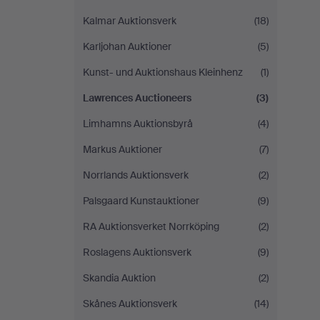
Kalmar Auktionsverk
(18)
Karljohan Auktioner
(5)
Kunst- und Auktionshaus Kleinhenz
(1)
Lawrences Auctioneers
(3)
Limhamns Auktionsbyrå
(4)
Markus Auktioner
(7)
Norrlands Auktionsverk
(2)
Palsgaard Kunstauktioner
(9)
RA Auktionsverket Norrköping
(2)
Roslagens Auktionsverk
(9)
Skandia Auktion
(2)
Skånes Auktionsverk
(14)