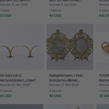
aus dem 20. Jahrh…
dem 20. Jahrhunde…
KERZE
Messi
Beendet 17. Apr 2026
Beendet 9. Apr 2026
Beende
1 Gebot
7 Gebote
3 Gebo
32 USD
49 USD
106 U
Ein Satz von 2
Spiegellampen, 1 Paar,
THUR
Kerzenständern „Liljan“,
bronziertes Metall,…
Kerzen
Iv…
Mes…
Beendet 22. Mär 2026
Beendet 21. Mär 2026
Beende
11 Gebote
4 Gebote
1 Gebot
95 USD
43 USD
32 US