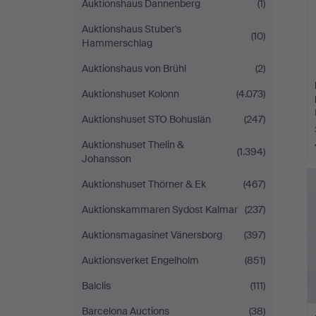
Auktionshaus Dannenberg
(1)
Auktionshaus Stuber's
(10)
Hammerschlag
Auktionshaus von Brühl
(2)
Auktionshuset Kolonn
(4.073)
Auktionshuset STO Bohuslän
(247)
Auktionshuset Thelin &
(1.394)
Johansson
Auktionshuset Thörner & Ek
(467)
Auktionskammaren Sydost Kalmar
(237)
Auktionsmagasinet Vänersborg
(397)
Auktionsverket Engelholm
(851)
Balclis
(111)
Barcelona Auctions
(38)