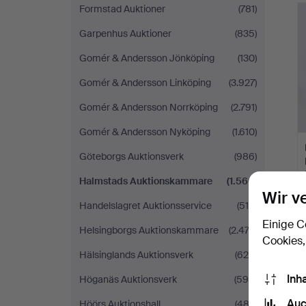
Formstad Auktioner
(781)
Garpenhus Auktioner
(835)
Gomér & Andersson Jönköping
(130)
Gomér & Andersson Linköping
(3.927)
Gomér & Andersson Norrköping
(2.791)
Gomér & Andersson Nyköping
(1.610)
Göteborgs Auktionsverk
(986)
Halmstads Auktionskammare
(1.566)
Wir v
Handelslagret Auktionsservice
(518)
Einige C
Helsingborgs Auktionskammare
(2.474)
Cookies,
Hälsinglands Auktionsverk
(628)
Inh
Höganäs Auktionsverk
(595)
Auc
Höörs Auktionshall
(483)