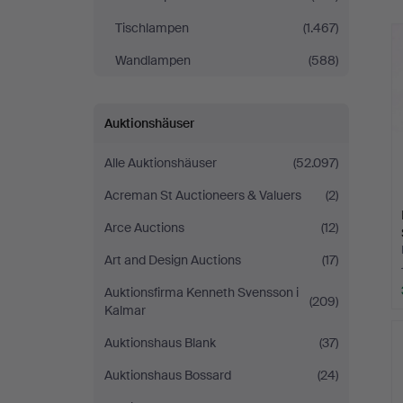
Tischlampen
(1.467)
Wandlampen
(588)
Auktionshäuser
Alle Auktionshäuser
(52.097)
Acreman St Auctioneers & Valuers
(2)
Arce Auctions
(12)
Art and Design Auctions
(17)
Auktionsfirma Kenneth Svensson i
(209)
Kalmar
Auktionshaus Blank
(37)
Auktionshaus Bossard
(24)