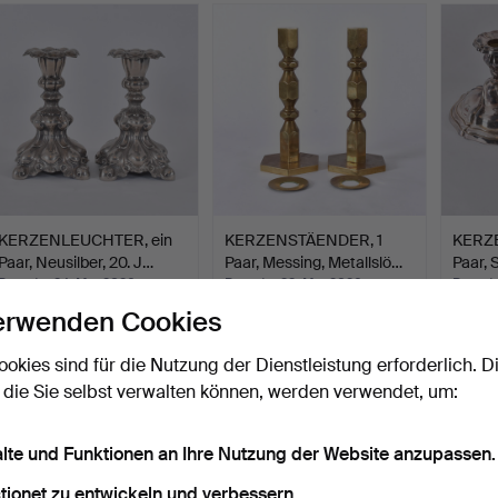
KERZENLEUCHTER, ein
KERZENSTÄENDER, 1
KERZE
Paar, Neusilber, 20. J…
Paar, Messing, Metallslö…
Paar, S
Beendet 24. Mai 2026
Beendet 22. Mai 2026
Beende
1 Gebot
1 Gebot
1 Gebot
erwenden Cookies
32 USD
32 USD
368 
ookies sind für die Nutzung der Dienstleistung erforderlich. D
 die Sie selbst verwalten können, werden verwendet, um:
alte und Funktionen an Ihre Nutzung der Website anzupassen.
tionet zu entwickeln und verbessern.