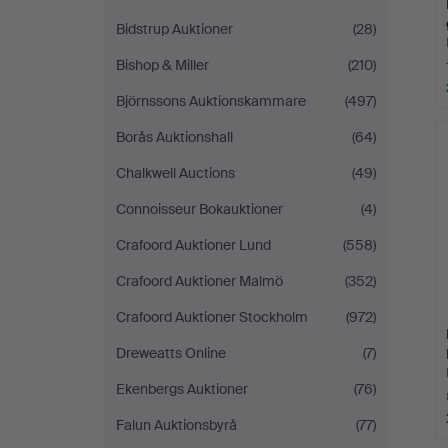
Bidstrup Auktioner
(28)
Bishop & Miller
(210)
Björnssons Auktionskammare
(497)
Borås Auktionshall
(64)
Chalkwell Auctions
(49)
Connoisseur Bokauktioner
(4)
Crafoord Auktioner Lund
(558)
Crafoord Auktioner Malmö
(352)
Crafoord Auktioner Stockholm
(972)
Dreweatts Online
(7)
Ekenbergs Auktioner
(76)
Falun Auktionsbyrå
(77)