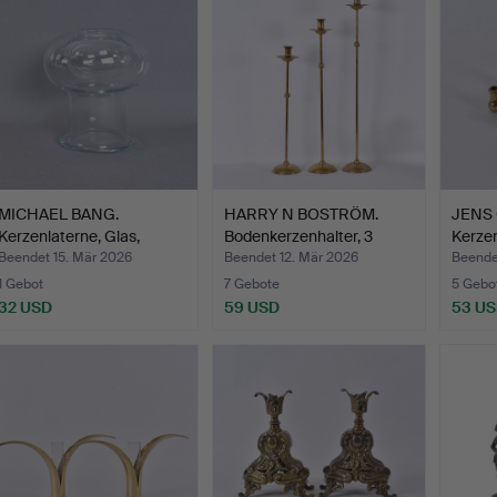
MICHAEL BANG.
HARRY N BOSTRÖM.
JENS 
Kerzenlaterne, Glas,
Bodenkerzenhalter, 3
Kerzen
„Romant…
Stüc…
Beendet 15. Mär 2026
Beendet 12. Mär 2026
Beende
1 Gebot
7 Gebote
5 Gebo
32 USD
59 USD
53 U