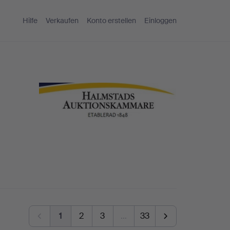
Hilfe
Verkaufen
Konto erstellen
Einloggen
1
2
3
…
33