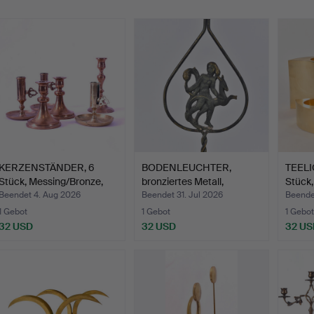
KERZENSTÄNDER, 6
BODENLEUCHTER,
TEELI
Stück, Messing/Bronze,
bronziertes Metall,
Stück,
20…
Swedish…
Beendet 4. Aug 2026
Beendet 31. Jul 2026
Beende
1 Gebot
1 Gebot
1 Gebot
32 USD
32 USD
32 US