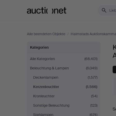
Auctionet.com
Alle beendeten Objekte
/
Halmstads Auktionskamma
Kerzenleuchter
Kategorien
bei
Alle Kategorien
(68.401)
Beleuchtung & Lampen
(6.049)
Halmstads
Deckenlampen
(1.577)
Auktionskammare
Kerzenleuchter
(1.566)
Kronleuchter
(54)
E
Sonstige Beleuchtung
(123)
S
Stehlampen
(674)