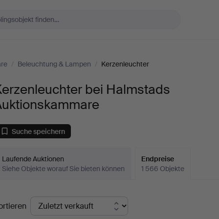
re
/
Beleuchtung & Lampen
/
Kerzenleuchter
Kerzenleuchter bei Halmstads
Auktionskammare
Suche speichern
Laufende Auktionen
Endpreise
Siehe Objekte worauf Sie bieten können
1 566 Objekte
ndpreise
ortieren