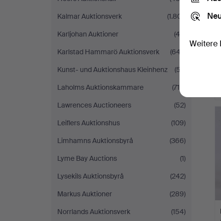
Neu
Kalmar Auktionsverk
(1.801)
Karljohan Auktioner
(42)
Weitere 
Karlstad Hammarö Auktionsverk
(647)
Kunst- und Auktionshaus Kleinhenz
(57)
Laholms Auktionskammare
(715)
Lawrences Auctioneers
(52)
Leiflers Auktionshus
(109)
Limhamns Auktionsbyrå
(366)
Lyme Bay Auctions
(1)
Lysekils Auktionsbyrå
(242)
Markus Auktioner
(289)
Norrlands Auktionsverk
(154)