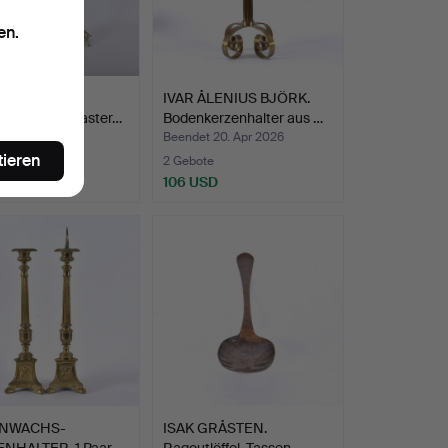
en.
LABER für 5
IVAR ÅLENIUS BJÖRK.
, 1 Paar, Alabaster…
Bodenkerzenhalter aus …
 21. Apr 2026
Beendet 20. Apr 2026
tieren
ote
2 Gebote
SD
106 USD
NWACHS-
ISAK GRÅSTEN.