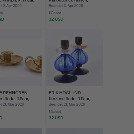
NHALTER, 1 Paar,
Ragoutlöffel, Tassen,
ng, …
Wedevå…
t 9. Apr 2026
Beendet 3. Apr 2026
te
1 Gebot
SD
32 USD
E REHNGREN.
ERIK HÖGLUND.
ständer, 1 Paar,
Kerzenständer, 1 Paar,
Schmi…
t 21. Mär 2026
Beendet 21. Mär 2026
1 Gebot
D
32 USD