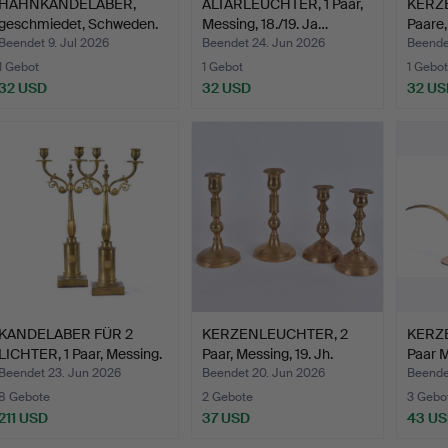
HAHNKANDELABER,
ALTARLEUCHTER, 1 Paar,
KERZ
geschmiedet, Schweden.
Messing, 18./19. Ja…
Paare,
Beendet 9. Jul 2026
Beendet 24. Jun 2026
Beende
1 Gebot
1 Gebot
1 Gebot
32 USD
32 USD
32 US
KANDELABER FÜR 2
KERZENLEUCHTER, 2
KERZ
LICHTER, 1 Paar, Messing.
Paar, Messing, 19. Jh.
Paar M
Beendet 23. Jun 2026
Beendet 20. Jun 2026
Beendet
8 Gebote
2 Gebote
3 Gebo
211 USD
37 USD
43 U