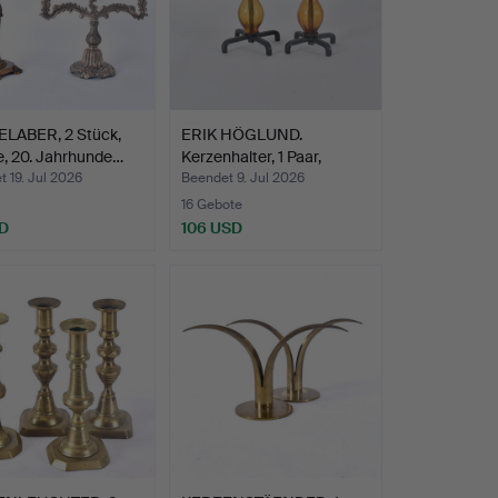
LABER, 2 Stück,
ERIK HÖGLUND.
e, 20. Jahrhunde…
Kerzenhalter, 1 Paar,
Schmie…
 19. Jul 2026
Beendet 9. Jul 2026
16 Gebote
D
106 USD