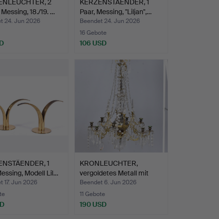
ENLEUCHTER, 2
KERZENSTÄENDER, 1
 Messing, 18./19. …
Paar, Messing, "Liljan",…
t 24. Jun 2026
Beendet 24. Jun 2026
16 Gebote
D
106 USD
ENSTÄENDER, 1
KRONLEUCHTER,
essing, Modell Lil…
vergoldetes Metall mit
Prism…
 17. Jun 2026
Beendet 6. Jun 2026
te
11 Gebote
SD
190 USD