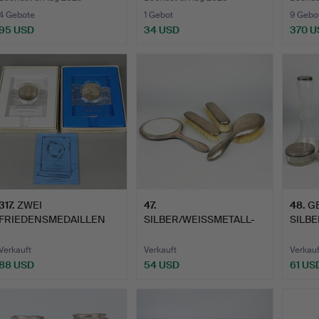
4 Gebote
1 Gebot
9 Gebo
95 USD
34 USD
370 U
317
.
ZWEI
47
.
48
.
G
FRIEDENSMEDAILLEN
SILBER/WEISSMETALL-
SILBE
AUS STERLINGSILBER.
FRISIERTISCH-
ACCESSOIRE…
Verkauft
Verkauft
Verkauf
88 USD
54 USD
61 US