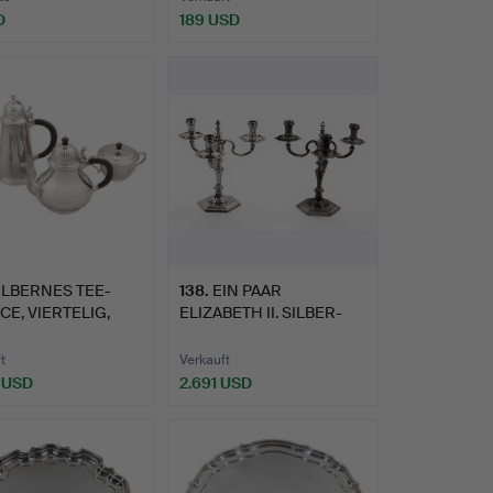
D
189 USD
ILBERNES TEE-
138
.
EIN PAAR
CE, VIERTELIG,
ELIZABETH II. SILBER-
BET…
KANDELABER.
t
Verkauft
 USD
2.691 USD