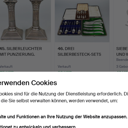
45
.
SILBERLEUCHTER
46
.
DREI
SIEBE
MIT PUNZIERUNG.
SILBERBESTECK-SETS
UND 
IM ETUI.
ANFA
Beende
Verkauft
Verkauft
3 Gebo
115 USD
88 USD
48 U
erwenden Cookies
ookies sind für die Nutzung der Dienstleistung erforderlich. D
 die Sie selbst verwalten können, werden verwendet, um:
alte und Funktionen an Ihre Nutzung der Website anzupassen.
tionet zu entwickeln und verbessern.