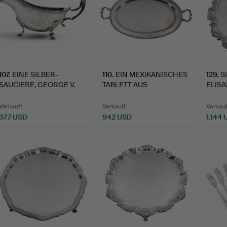
107
.
EINE SILBER-
110
.
EIN MEXIKANISCHES
129
.
S
SAUCIERE, GEORGE V.
TABLETT AUS
ELISA
STERLINGSILB…
Verkauft
Verkauft
Verkauf
377 USD
942 USD
1.144