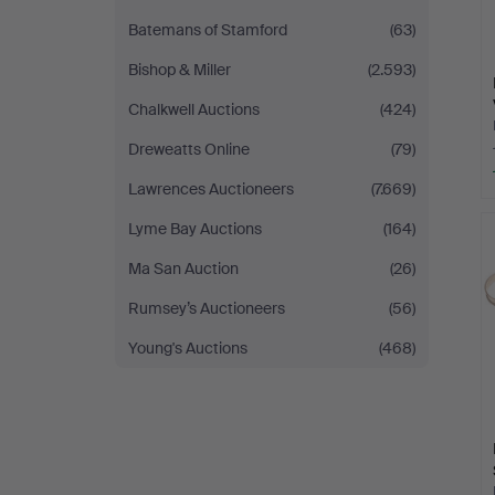
Batemans of Stamford
(63)
Bishop & Miller
(2.593)
Chalkwell Auctions
(424)
Dreweatts Online
(79)
Lawrences Auctioneers
(7.669)
Lyme Bay Auctions
(164)
Ma San Auction
(26)
Rumsey’s Auctioneers
(56)
Young's Auctions
(468)