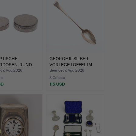
PTISCHE
GEORGE III SILBER
RDOSEN, RUND.
VORLEGE LÖFFEL IM
OLD EN…
t 7. Aug 2026
Beendet 7. Aug 2026
te
3 Gebote
SD
115 USD