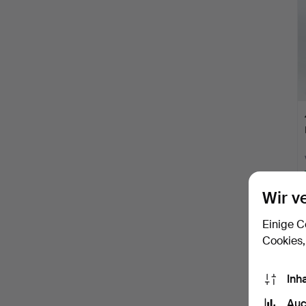
Wir v
Einige C
Cookies,
Inh
Auc