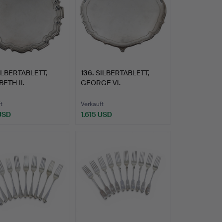
ILBERTABLETT,
136
.
SILBERTABLETT,
BETH II.
GEORGE VI.
t
Verkauft
 USD
1.615 USD