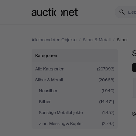
Auctionet.com
Alle beendeten Objekte
/
Silber & Metall
/
Silber
S
Silber
Kategorien
in
Alle Kategorien
(207.093)
Silber & Metall
(20.668)
Vereinigtes
Neusilber
(1.940)
Königreich
Silber
(14.474)
E
Sonstige Metallobjekte
(1.457)
S
Zinn, Messing & Kupfer
(2.797)