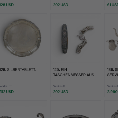
128 USD
202 USD
61 US
128
.
SILBERTABLETT.
125
.
EIN
139
.
S
TASCHENMESSER AUS
SERVI
SILBER, GEORGE V., U…
ELISA
Verkauft
Verkauft
Verkauf
512 USD
202 USD
2.960