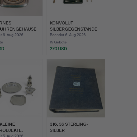
ERNES
KONVOLUT
EUHRENGEHÄUSE
SILBERGEGENSTÄNDE
TASCHENUHR…
DARUNTER SCHOTT…
t 6. Aug 2026
Beendet 6. Aug 2026
te
19 Gebote
SD
270 USD
KLEINE
316
.
36 STERLING-
ROBJEKTE.
SILBER
GEDENKMÜNZEN.
t 5. Aug 2026