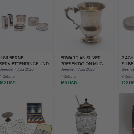
4 SILBERNE
EDWARDIAN SILVER
2 ÄGY
SERVIETTENRINGE UND
PRESENTATION MUG.
SILBE
EIN PAAR ST…
Beendet 7. Aug 2026
Beendet 7. Aug 2026
Beende
4 Gebote
4 Gebote
7 Gebo
182 USD
169 USD
122 U