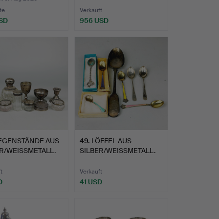
te
Verkauft
SD
956 USD
EGENSTÄNDE AUS
49
.
LÖFFEL AUS
R/WEISSMETALL.
SILBER/WEISSMETALL.
t
Verkauft
D
41 USD