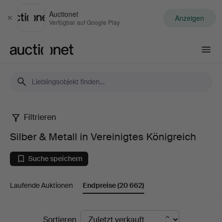
Auctionet
Anzeigen
Schließen
Verfügbar auf Google Play
Auctionet.com
Filtrieren
Silber
Silber & Metall in Vereinigtes Königreich
&
Suche speichern
Metall
Laufende Auktionen
Endpreise
(20 662)
in
Vereinigtes
Endpreise
Sortieren