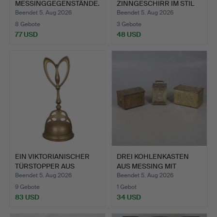
MESSINGGEGENSTÄNDE.
ZINNGESCHIRR IM STIL
DES…
Beendet 5. Aug 2026
Beendet 5. Aug 2026
8 Gebote
3 Gebote
77 USD
48 USD
EIN VIKTORIANISCHER
DREI KOHLENKASTEN
TÜRSTOPPER AUS
AUS MESSING MIT
MESSING.
DECKEL.
Beendet 5. Aug 2026
Beendet 5. Aug 2026
9 Gebote
1 Gebot
83 USD
34 USD