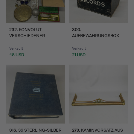
232
.
KONVOLUT
300
.
VERSCHIEDENER
AUFBEWAHRUNGSBOX
METALLWAREN.
AUS METALL.
Verkauft
Verkauft
48 USD
21 USD
316
.
36 STERLING-SILBER
279
.
KAMINVORSATZ AUS