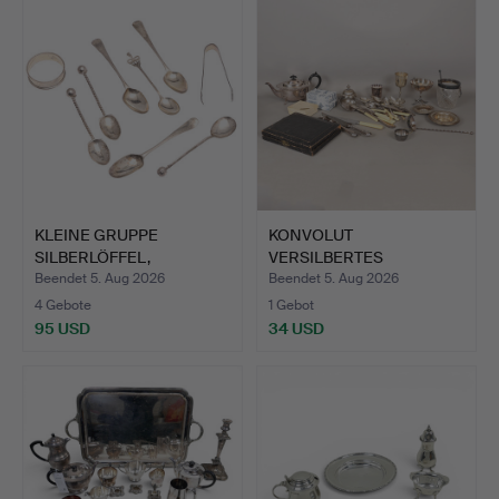
KLEINE GRUPPE
KONVOLUT
SILBERLÖFFEL,
VERSILBERTES
SERVIETTENRING.
TAFELGERÄT (MENGE).
Beendet 5. Aug 2026
Beendet 5. Aug 2026
4 Gebote
1 Gebot
95 USD
34 USD