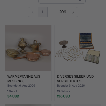
Königreich
1
…
209
WÄRMEPFANNE AUS
DIVERSES SILBER UND
MESSING,
VERSILBERTES.
WÄRMEPFANNE AUS K…
Beendet 6. Aug 2026
Beendet 6. Aug 2026
1 Gebot
10 Gebote
34 USD
190 USD