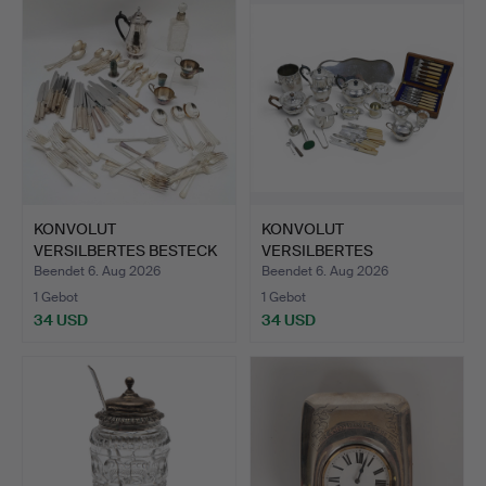
KONVOLUT
KONVOLUT
VERSILBERTES BESTECK
VERSILBERTES
VON VINERS u…
TEEGESCHIRR SOWIE
Beendet 6. Aug 2026
Beendet 6. Aug 2026
TA…
1 Gebot
1 Gebot
34 USD
34 USD