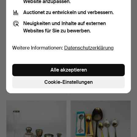
Website anzupassen.
Auctionet zu entwickeln und verbessern.
Neuigkeiten und Inhalte auf externen
Websites für Sie zu bewerben.
Weitere Informationen:
Datenschutzerklärung
46
.
DREI
47
.
Alle akzeptieren
SILBERBESTECK-SETS IM
SILBER/WEISSMETALL-
ETUI.
FRISIERTISCH-
Cookie-Einstellungen
ACCESSOIRE…
Verkauft
Verkauft
88 USD
54 USD