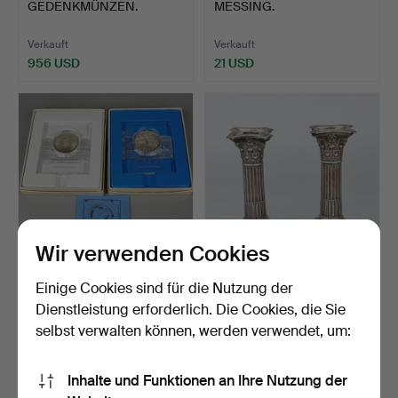
GEDENKMÜNZEN.
MESSING.
Verkauft
Verkauft
956 USD
21 USD
Wir verwenden Cookies
317
.
ZWEI
45
.
SILBERLEUCHTER MIT
Einige Cookies sind für die Nutzung der
FRIEDENSMEDAILLEN
PUNZIERUNG.
Dienstleistung erforderlich. Die Cookies, die Sie
AUS STERLINGSILBER.
selbst verwalten können, werden verwendet, um:
Verkauft
Verkauft
88 USD
115 USD
Inhalte und Funktionen an Ihre Nutzung der