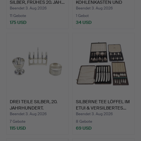
SILBER, FRÜHES 20. JAH…
KOHLENKASTEN UND
WEITERES ZUBE…
Beendet 3. Aug 2026
Beendet 3. Aug 2026
11 Gebote
1 Gebot
175 USD
34 USD
DREI TEILE SILBER, 20.
SILBERNE TEE LÖFFEL IM
JAHRHUNDERT.
ETUI & VERSILBERTES…
Beendet 3. Aug 2026
Beendet 3. Aug 2026
7 Gebote
8 Gebote
115 USD
69 USD