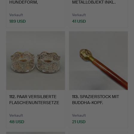
HUNDEFORM,
METALLOBJEKT INKL.
VERSILBERT UN…
KAMINSCHIRM, E…
Verkauft
Verkauft
189 USD
41 USD
112
.
PAAR VERSILBERTE
113
.
SPAZIERSTOCK MIT
FLASCHENUNTERSETZE
BUDDHA-KOPF.
R.
Verkauft
Verkauft
48 USD
21 USD