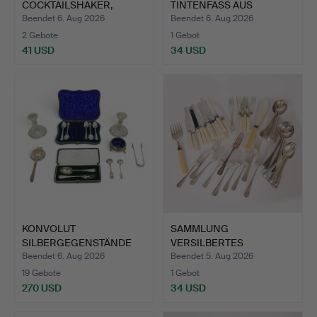
COCKTAILSHAKER,
TINTENFASS AUS
VERSILBERT.
MESSING & ARTS &…
Beendet 6. Aug 2026
Beendet 6. Aug 2026
2 Gebote
1 Gebot
41 USD
34 USD
KONVOLUT
SAMMLUNG
SILBERGEGENSTÄNDE
VERSILBERTES
DARUNTER SCHOTT…
TAFELGERÄT (ANZAHL).
Beendet 6. Aug 2026
Beendet 5. Aug 2026
19 Gebote
1 Gebot
270 USD
34 USD