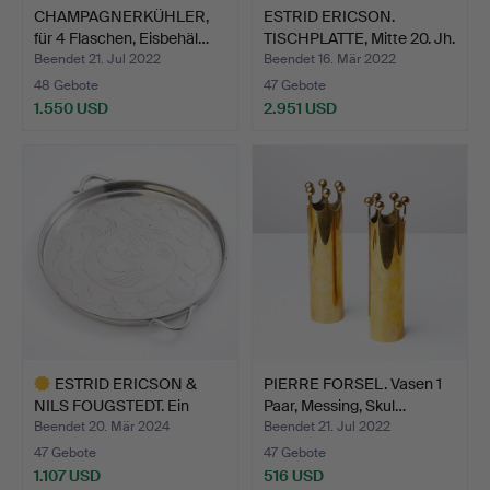
CHAMPAGNERKÜHLER,
ESTRID ERICSON.
für 4 Flaschen, Eisbehäl…
TISCHPLATTE, Mitte 20. Jh.
…
Beendet 21. Jul 2022
Beendet 16. Mär 2022
48 Gebote
47 Gebote
1.550 USD
2.951 USD
ESTRID ERICSON &
PIERRE FORSEL. Vasen 1
NILS FOUGSTEDT. Ein
Paar, Messing, Skul…
Blech…
Beendet 20. Mär 2024
Beendet 21. Jul 2022
47 Gebote
47 Gebote
1.107 USD
516 USD