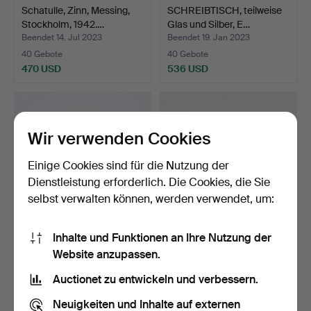
Schatulle, Zinn, Messing,
SCHREIBTISCH, teilweise
Stockholm, 1942.…
Glas und Silber, E…
Beendet 14. Jul 2023
Beendet 19. Jan 2023
40 Gebote
40 Gebote
470 USD
536 USD
Wir verwenden Cookies
Einige Cookies sind für die Nutzung der
Dienstleistung erforderlich. Die Cookies, die Sie
selbst verwalten können, werden verwendet, um:
Inhalte und Funktionen an Ihre Nutzung der
ASK, Läkerol Tablet-
Paar silberne
Website anzupassen.
Hülle aus vergoldetem …
Kerzenständer, 1780,
Gustavi…
Beendet 10. Okt 2023
Beendet 16. Jan 2026
Auctionet zu entwickeln und verbessern.
40 Gebote
39 Gebote
1.223 USD
2.637 USD
Neuigkeiten und Inhalte auf externen