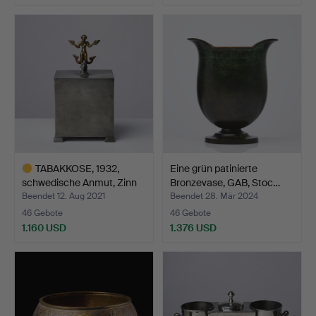
Ausgewähltes
Objekt
TABAKKOSE, 1932,
Eine grün patinierte
schwedische Anmut, Zinn
Bronzevase, GAB, Stoc…
m…
Beendet 12. Aug 2021
Beendet 28. Mär 2024
46 Gebote
46 Gebote
1.160 USD
1.376 USD
Ausgewähltes
Objekt