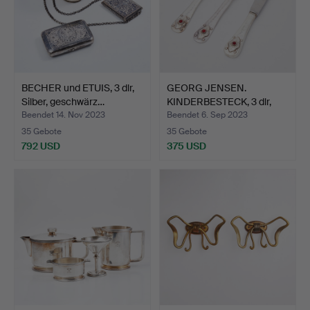
BECHER und ETUIS, 3 dlr,
GEORG JENSEN.
Silber, geschwärz…
KINDERBESTECK, 3 dlr,
Sterli…
Beendet 14. Nov 2023
Beendet 6. Sep 2023
35 Gebote
35 Gebote
792 USD
375 USD