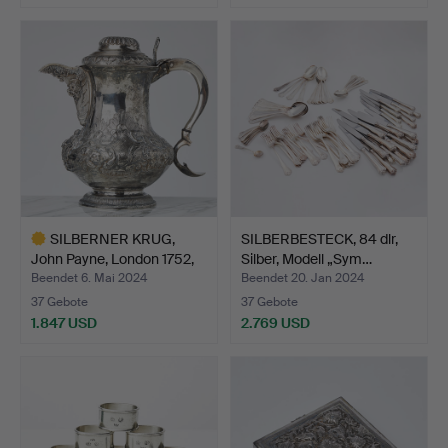
SILBERNER KRUG,
SILBERBESTECK, 84 dlr,
John Payne, London 1752,
Silber, Modell „Sym…
g…
Beendet 6. Mai 2024
Beendet 20. Jan 2024
37 Gebote
37 Gebote
1.847 USD
2.769 USD
Ausgewähltes
Objekt