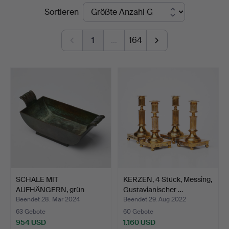
Endpreise
Sortieren
Auktionsverk
Sickla
1
…
164
SCHALE MIT
KERZEN, 4 Stück, Messing,
AUFHÄNGERN, grün
Gustavianischer …
patinierte Bro…
Beendet 28. Mär 2024
Beendet 29. Aug 2022
63 Gebote
60 Gebote
954 USD
1.160 USD