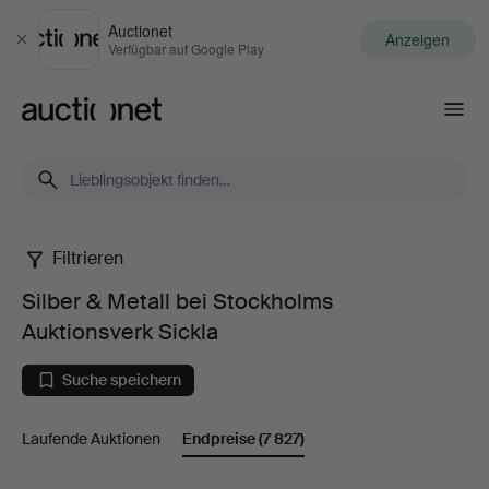
Auctionet
Anzeigen
Schließen
Verfügbar auf Google Play
Auctionet.com
Filtrieren
Silber
Silber & Metall bei Stockholms
&
Auktionsverk Sickla
Metall
Suche speichern
bei
Laufende Auktionen
Endpreise
(7 827)
Stockholms