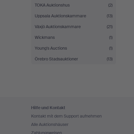
TOKA Auktionshus
(2)
Uppsala Auktionskammare
(13)
Växjö Auktionskammare
(21)
Wickmans
(1)
Young's Auctions
(1)
Örebro Stadsauktioner
(13)
Fußzeilen-
Hilfe und Kontakt
Navigation
Kontakt mit dem Support aufnehmen
Alle Auktionshäuser
Zahlungsweisen