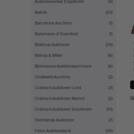
Auktionsverket Engelholm
(4)
Balclis
(20)
Barcelona Auctions
(1)
Batemans of Stamford
(1)
Bidstrup Auktioner
(24)
Bishop & Miller
(6)
Björnssons Auktionskammare
(6)
Chalkwell Auctions
(2)
Crafoord Auktioner Lund
(3)
S
Crafoord Auktioner Malmö
(2)
Crafoord Auktioner Stockholm
(10)
Ekenbergs Auktioner
(7)
Falun Auktionsbyrå
(34)