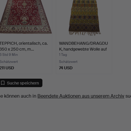
TEPPICH, orientalisch, ca.
WANDBEHANG/DRAGDU
350 x 250 cm, m…
K, handgewebte Wolle auf
…
6 Std 9 Min
1 Tag
Schätzwert
Schätzwert
211 USD
74 USD
Suche speichern
ie können auch in
Beendete Auktionen aus unserem Archiv
su