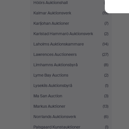
Höörs Auktionshall
(4)
Kalmar Auktionsverk
(19)
Karljohan Auktioner
(7)
Karlstad Hammarö Auktionsverk
(2)
Laholms Auktionskammare
(14)
Lawrences Auctioneers
(27)
Limhamns Auktionsbyrå
(8)
Lyme Bay Auctions
(2)
Lysekils Auktionsbyrå
(1)
Ma San Auction
(3)
Markus Auktioner
(13)
Norrlands Auktionsverk
(6)
Palsgaard Kunstauktioner
(1)