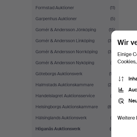
Formstad Auktioner
(11)
Garpenhus Auktioner
(5)
Gomér & Andersson Jönköping
(15)
Wir v
Gomér & Andersson Linköping
(34)
Gomér & Andersson Norrköping
(34)
Einige C
Cookies,
Gomér & Andersson Nyköping
(8)
Göteborgs Auktionsverk
(13)
Inh
Halmstads Auktionskammare
(26)
Auc
Handelslagret Auktionsservice
(9)
Neu
Helsingborgs Auktionskammare
(89)
Weitere 
Hälsinglands Auktionsverk
(8)
Höganäs Auktionsverk
(6)