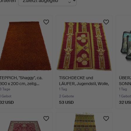
ortieren
uktionen
TEPPICH, "Shaggy", ca.
TISCHDECKE und
ÜBERZ
300 x 200 cm, zeitg…
LÄUFER, Jugendstil, Wolle,
SONN
…
STÜHL
3 Tage
1 Tag
1 Tag
1 Gebot
2 Gebote
1 Gebot
32 USD
53 USD
32 US