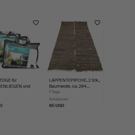
ÜGE für
LAPPENTEPIPCHE, 2 Stk.,
ENLIEGEN und
Baumwolle, ca. 284…
E, 3 St…
7 Tage
Schätzwert
D
85 USD