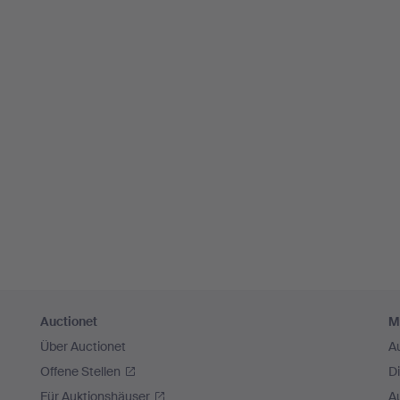
Auctionet
M
Über Auctionet
A
Offene Stellen
D
Für Auktionshäuser
A