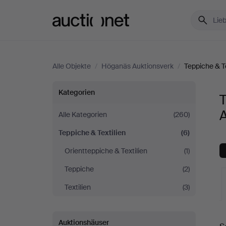
Auctionet.com
Alle Objekte
/
Höganäs Auktionsverk
/
Teppiche & Te
Teppiche
Kategorien
T
&
Alle Kategorien
(260)
Teppiche & Textilien
(6)
Textilien
Orientteppiche & Textilien
(1)
bei
Teppiche
(2)
Höganäs
Textilien
(3)
Auktionsverk
L
Auktionshäuser