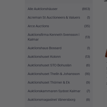
S
A
Alle Auktionshäuser
(863)
Acreman St Auctioneers & Valuers
(1)
Arce Auctions
(35)
Auktionsfirma Kenneth Svensson i
(13)
Kalmar
Auktionshaus Bossard
(1)
Auktionshuset Kolonn
(13)
Auktionshuset STO Bohuslän
(6)
Auktionshuset Thelin & Johansson
(16)
Auktionshuset Thörner & Ek
(9)
Auktionskammaren Sydost Kalmar
(7)
Auktionsmagasinet Vänersborg
(8)