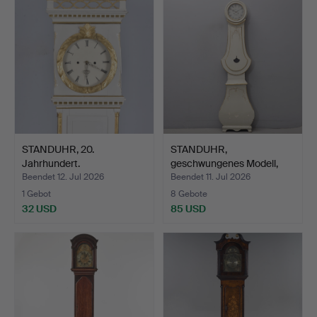
STANDUHR, 20.
STANDUHR,
Jahrhundert.
geschwungenes Modell,
Mora, 18. …
Beendet 12. Jul 2026
Beendet 11. Jul 2026
1 Gebot
8 Gebote
32 USD
85 USD