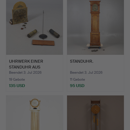
UHRWERK EINER
STANDUHR.
STANDUHR AUS
MESSING, 18./19…
Beendet 3. Jul 2026
Beendet 3. Jul 2026
19 Gebote
11 Gebote
135 USD
95 USD