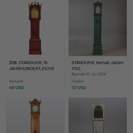
228
.
STANDUHR, 19.
STANDUHR, bemalt, datiert
JAHRHUNDERT, EICHE
1792.
UND MAHOG…
Beendet 31. Jul 2026
Verkauft
1 Gebot
68 USD
32 USD