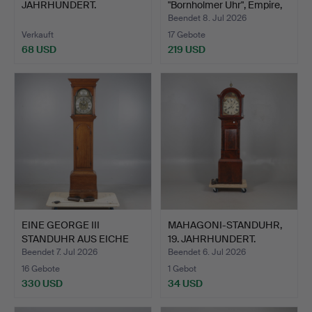
JAHRHUNDERT.
"Bornholmer Uhr", Empire,
K…
Beendet 8. Jul 2026
Verkauft
17 Gebote
68 USD
219 USD
EINE GEORGE III
MAHAGONI-STANDUHR,
STANDUHR AUS EICHE
19. JAHRHUNDERT.
VON CHA…
Beendet 7. Jul 2026
Beendet 6. Jul 2026
16 Gebote
1 Gebot
330 USD
34 USD