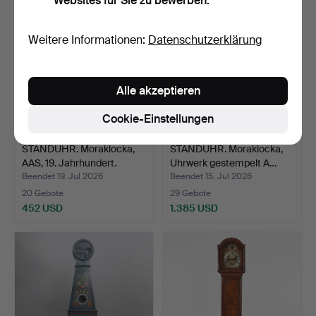
Websites für Sie zu bewerben.
Weitere Informationen:
Datenschutzerklärung
Alle akzeptieren
Cookie-Einstellungen
STANDUHR. Moraklocka,
STANDUHR. Moraklocka,
AAS, 19. Jahrhundert.
Uhrwerk gestempelt A…
Beendet 19. Jul 2026
Beendet 15. Jul 2026
20 Gebote
29 Gebote
452 USD
1.385 USD