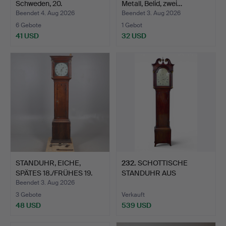
Schweden, 20.
Metall, Belid, zwei…
Jahrhundert.
Beendet 4. Aug 2026
Beendet 3. Aug 2026
6 Gebote
1 Gebot
41 USD
32 USD
STANDUHR, EICHE,
232
.
SCHOTTISCHE
SPÄTES 18./FRÜHES 19.
STANDUHR AUS
JAH…
MAHAGONI, ANFANG …
Beendet 3. Aug 2026
3 Gebote
Verkauft
48 USD
539 USD