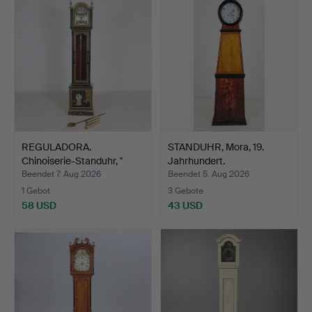
REGULADORA.
STANDUHR, Mora, 19.
Chinoiserie-Standuhr, ''
Jahrhundert.
Tempu…
Beendet 7. Aug 2026
Beendet 5. Aug 2026
1 Gebot
3 Gebote
58 USD
43 USD