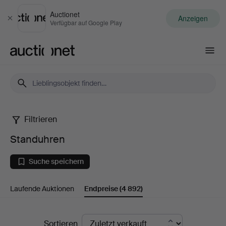
Auctionet
Anzeigen
Schließen
Verfügbar auf Google Play
Auctionet.com
Filtrieren
Standuhren
Standuhren
Suche speichern
Laufende Auktionen
Endpreise
(4 892)
Endpreise
Sortieren