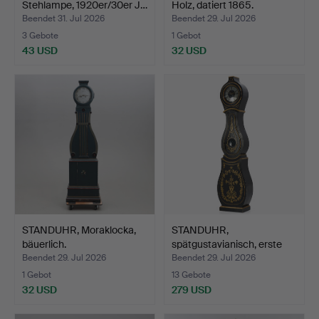
Stehlampe, 1920er/30er J…
Holz, datiert 1865.
Beendet 31. Jul 2026
Beendet 29. Jul 2026
3 Gebote
1 Gebot
43 USD
32 USD
STANDUHR, Moraklocka,
STANDUHR,
bäuerlich.
spätgustavianisch, erste
Hälfte …
Beendet 29. Jul 2026
Beendet 29. Jul 2026
1 Gebot
13 Gebote
32 USD
279 USD