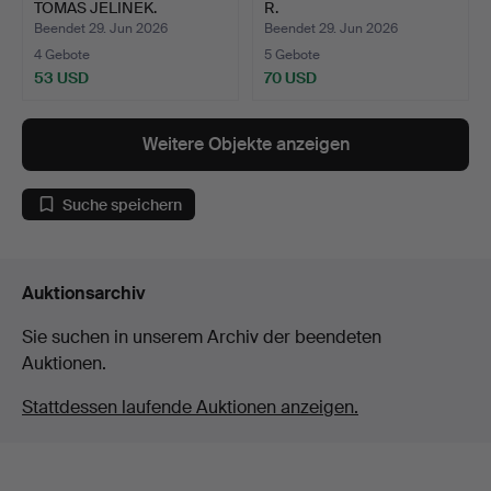
TOMAS JELINEK.
R.
Stehlampe, …
Beendet 29. Jun 2026
Beendet 29. Jun 2026
4 Gebote
5 Gebote
53 USD
70 USD
Weitere Objekte anzeigen
Suche speichern
Auktionsarchiv
Sie suchen in unserem Archiv der beendeten
Auktionen.
Stattdessen laufende Auktionen anzeigen.