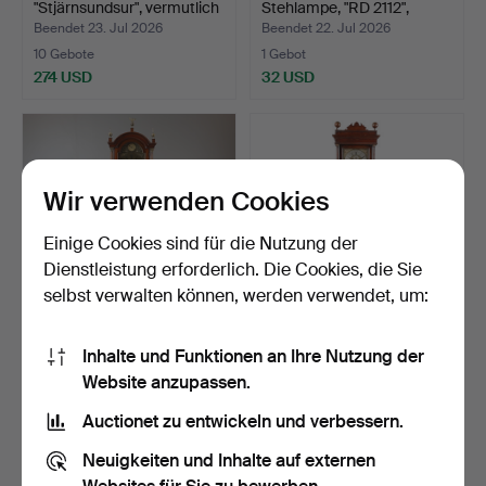
"Stjärnsundsur", vermutlich
Stehlampe, "RD 2112",
Joha…
Glas…
Beendet 23. Jul 2026
Beendet 22. Jul 2026
10 Gebote
1 Gebot
274 USD
32 USD
Wir verwenden Cookies
Einige Cookies sind für die Nutzung der
Dienstleistung erforderlich. Die Cookies, die Sie
selbst verwalten können, werden verwendet, um:
STANDUHR, Mahagoni,
EINE GEORGE III
Inhalte und Funktionen an Ihre Nutzung der
England, William Elkin…
STANDUHR AUS EICHE
Website anzupassen.
VON MAT…
Beendet 21. Jul 2026
Beendet 20. Jul 2026
27 Gebote
8 Gebote
Auctionet zu entwickeln und verbessern.
332 USD
81 USD
Neuigkeiten und Inhalte auf externen