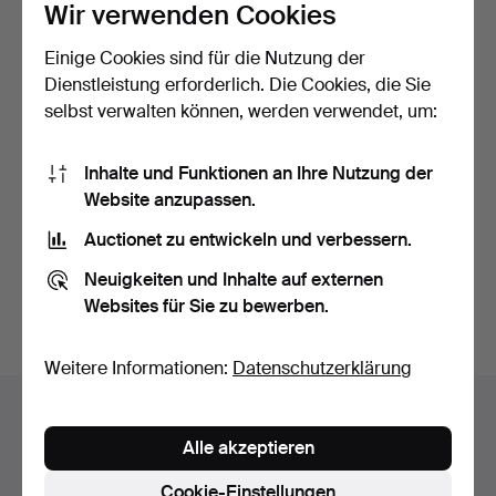
Wir verwenden Cookies
Einige Cookies sind für die Nutzung der
Dienstleistung erforderlich. Die Cookies, die Sie
selbst verwalten können, werden verwendet, um:
STANDUHR, Massiv Holz.
Inhalte und Funktionen an Ihre Nutzung der
Website anzupassen.
Beendet 14. Jul 2016
Auctionet zu entwickeln und verbessern.
4 Gebote
198 USD
Neuigkeiten und Inhalte auf externen
Websites für Sie zu bewerben.
Suche speichern
Weitere Informationen:
Datenschutzerklärung
Auktionsarchiv
Alle akzeptieren
Sie suchen in unserem Archiv der beendeten
Auktionen.
Cookie-Einstellungen