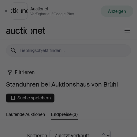
Auctionet
Anzeigen
Schließen
Verfügbar auf Google Play
Auctionet.com
Filtrieren
Standuhren
Standuhren bei Auktionshaus von Brühl
bei
Suche speichern
Auktionshaus
Laufende Auktionen
Endpreise
(3)
von
Brühl
Endpreise
Sortieren