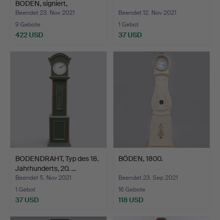
BODEN, signiert,
hergestell…
Beendet 23. Nov 2021
Beendet 12. Nov 2021
9 Gebote
1 Gebot
422 USD
37 USD
BODENDRAHT, Typ des 18.
BÖDEN, 1800.
Jahrhunderts, 20. …
Beendet 5. Nov 2021
Beendet 23. Sep 2021
1 Gebot
16 Gebote
37 USD
118 USD