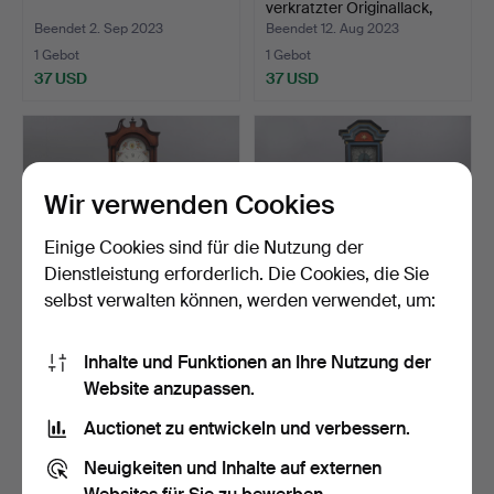
verkratzter Originallack,
dati…
Beendet 2. Sep 2023
Beendet 12. Aug 2023
1 Gebot
1 Gebot
37 USD
37 USD
Wir verwenden Cookies
Einige Cookies sind für die Nutzung der
Dienstleistung erforderlich. Die Cookies, die Sie
selbst verwalten können, werden verwendet, um:
BODENDRAHT, wohl
BODENDRAHT, 19.
Inhalte und Funktionen an Ihre Nutzung der
Englad, 19. Jahrhundert.
Jahrhundert.
Website anzupassen.
Beendet 26. Jun 2023
Beendet 6. Apr 2023
1 Gebot
4 Gebote
Auctionet zu entwickeln und verbessern.
37 USD
53 USD
Neuigkeiten und Inhalte auf externen