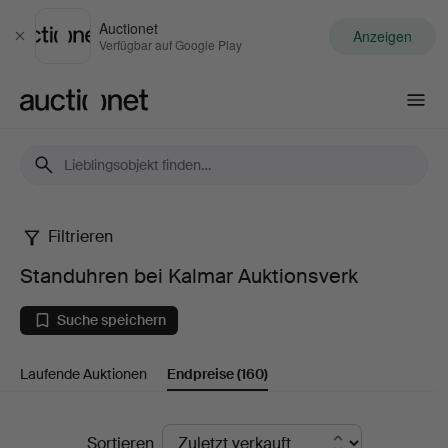
Auctionet
Anzeigen
Schließen
Verfügbar auf Google Play
Auctionet.com
Filtrieren
Standuhren
Standuhren bei Kalmar Auktionsverk
bei
Suche speichern
Kalmar
Laufende Auktionen
Endpreise
(160)
Auktionsverk
Endpreise
Sortieren