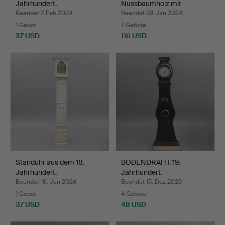
Jahrhundert.
Nussbaumholz mit
Originalquit…
Beendet 7. Feb 2024
Beendet 29. Jan 2024
1 Gebot
7 Gebote
37 USD
116 USD
Standuhr aus dem 18.
BODENDRAHT, 19.
Jahrhundert.
Jahrhundert.
Beendet 18. Jan 2024
Beendet 15. Dez 2023
1 Gebot
4 Gebote
37 USD
48 USD