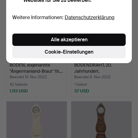
Websites für Sie zu bewerben.
Weitere Informationen:
Datenschutzerklärung
Alle akzeptieren
Cookie-Einstellungen
BODEN, sogenannte
BODENDRAHT, 20.
"Ångermanland-Braut" 19.…
Jahrhundert.
Beendet 15. Nov 2022
Beendet 8. Nov 2022
42 Gebote
1 Gebot
1.113 USD
37 USD