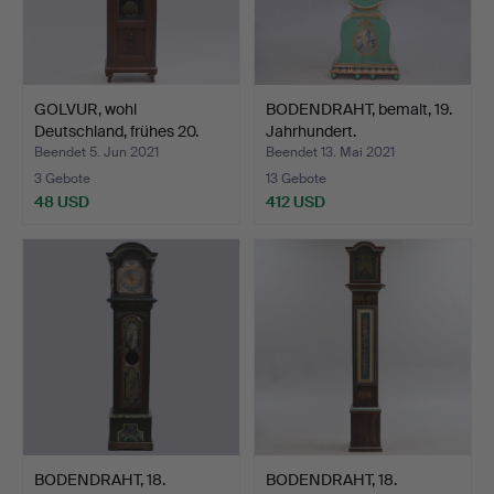
GOLVUR, wohl
BODENDRAHT, bemalt, 19.
Deutschland, frühes 20.
Jahrhundert.
Jahrh…
Beendet 5. Jun 2021
Beendet 13. Mai 2021
3 Gebote
13 Gebote
48 USD
412 USD
BODENDRAHT, 18.
BODENDRAHT, 18.