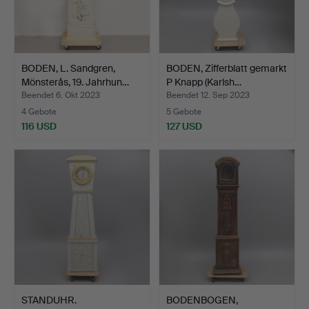
BODEN, L. Sandgren,
BODEN, Zifferblatt gemarkt
Mönsterås, 19. Jahrhun…
P Knapp (Karlsh…
Beendet 6. Okt 2023
Beendet 12. Sep 2023
4 Gebote
5 Gebote
116 USD
127 USD
STANDUHR.
BODENBOGEN,