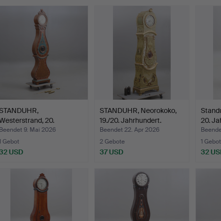
STANDUHR,
STANDUHR, Neorokoko,
Standu
Westerstrand, 20.
19./20. Jahrhundert.
20. Ja
Jahrhundert.
Beendet 9. Mai 2026
Beendet 22. Apr 2026
Beende
1 Gebot
2 Gebote
1 Gebot
32 USD
37 USD
32 US