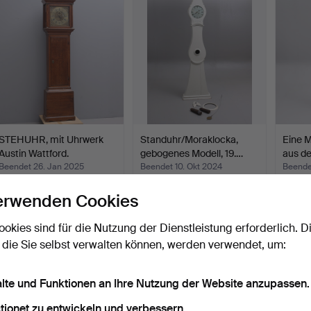
STEHUHR, mit Uhrwerk
Standuhr/Moraklocka,
Eine 
Austin Wattford.
gebogenes Modell, 19.…
aus de
Beendet 26. Jan 2025
Beendet 10. Okt 2024
Beende
1 Gebot
22 Gebote
2 Gebo
erwenden Cookies
32 USD
385 USD
37 US
ookies sind für die Nutzung der Dienstleistung erforderlich. D
 die Sie selbst verwalten können, werden verwendet, um:
alte und Funktionen an Ihre Nutzung der Website anzupassen.
tionet zu entwickeln und verbessern.