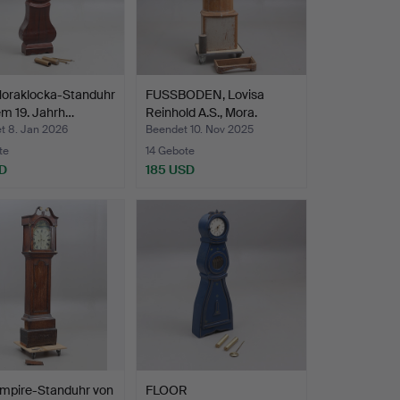
Moraklocka-Standuhr
FUSSBODEN, Lovisa
m 19. Jahrh…
Reinhold A.S., Mora.
t 8. Jan 2026
Beendet 10. Nov 2025
te
14 Gebote
D
185 USD
Empire-Standuhr von
FLOOR