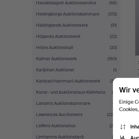
Handelslagret Auktionsservice
(46)
Helsingborgs Auktionskammare
(313)
Hälsinglands Auktionsverk
(31)
Höganäs Auktionsverk
(22)
Höörs Auktionshall
(33)
Kalmar Auktionsverk
(160)
Karljohan Auktioner
(1)
Karlstad Hammarö Auktionsverk
(37)
Wir v
Kunst- und Auktionshaus Kleinhenz
(4)
Einige C
Laholms Auktionskammare
(7)
Cookies,
Lawrences Auctioneers
(220)
Leiflers Auktionshus
(29)
Inh
Limhamns Auktionsbyrå
(5)
Auc