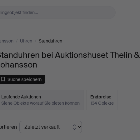
hansson
/
Uhren
/
Standuhren
tanduhren bei Auktionshuset Thelin &
Johansson
Suche speichern
Laufende Auktionen
Endpreise
Siehe Objekte worauf Sie bieten können
134 Objekte
ndpreise
ortieren