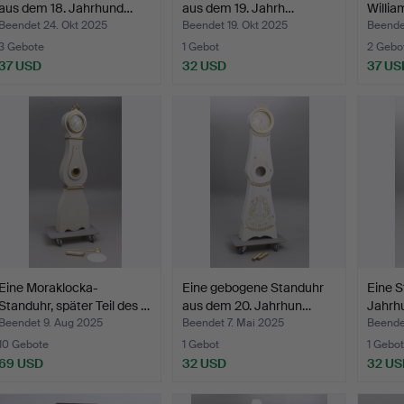
aus dem 18. Jahrhund…
aus dem 19. Jahrh…
Willi
Beendet 24. Okt 2025
Beendet 19. Okt 2025
Beende
3 Gebote
1 Gebot
2 Gebo
37 USD
32 USD
37 US
Eine Moraklocka-
Eine gebogene Standuhr
Eine S
Standuhr, später Teil des …
aus dem 20. Jahrhun…
Jahrhu
Beendet 9. Aug 2025
Beendet 7. Mai 2025
Beende
10 Gebote
1 Gebot
1 Gebot
69 USD
32 USD
32 US