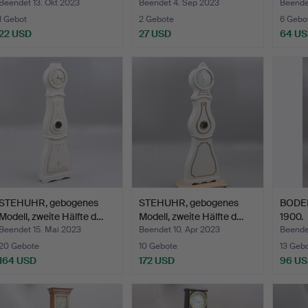
Beendet 13. Okt 2023
Beendet 4. Sep 2023
Beende
1 Gebot
2 Gebote
6 Gebo
22 USD
27 USD
64 U
STEHUHR, gebogenes
STEHUHR, gebogenes
BODEN
Modell, zweite Hälfte d…
Modell, zweite Hälfte d…
1900.
Beendet 15. Mai 2023
Beendet 10. Apr 2023
Beende
20 Gebote
10 Gebote
13 Geb
164 USD
172 USD
96 U