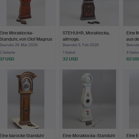
Eine Moraklocka-
STEHUHR, Moraklocka,
Eine 
Standuhr, von Olof Magnus
allmoge.
aus de
…
Beendet 29. Mär 2026
Beendet 5. Feb 2026
Beende
2 Gebote
1 Gebot
4 Gebo
37 USD
32 USD
62 US
Eine barocke Standuhr
Eine Moraklocka-Standuhr
Eine 