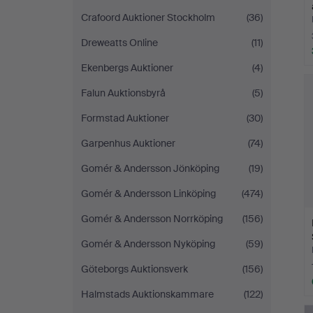
Crafoord Auktioner Stockholm
(36)
Dreweatts Online
(11)
Ekenbergs Auktioner
(4)
Falun Auktionsbyrå
(5)
Formstad Auktioner
(30)
Garpenhus Auktioner
(74)
Gomér & Andersson Jönköping
(19)
Gomér & Andersson Linköping
(474)
Gomér & Andersson Norrköping
(156)
Gomér & Andersson Nyköping
(59)
Göteborgs Auktionsverk
(156)
Halmstads Auktionskammare
(122)