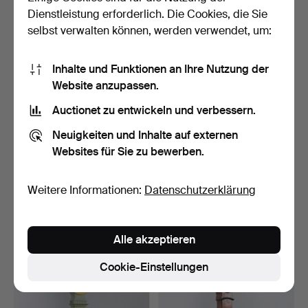
32 USD
32 USD
Dienstleistung erforderlich. Die Cookies, die Sie
selbst verwalten können, werden verwendet, um:
Inhalte und Funktionen an Ihre Nutzung der
Website anzupassen.
Auctionet zu entwickeln und verbessern.
Neuigkeiten und Inhalte auf externen
Websites für Sie zu bewerben.
Standuhr von Anders
STANDUHR, STIERNSUND,
Weitere Informationen:
Datenschutzerklärung
Polhammar, Stjärnsund,…
MARKIERT RG (Robert …
Beendet 9. Mär 2025
Beendet 18. Okt 2024
6 Gebote
1 Gebot
Alle akzeptieren
211 USD
32 USD
Cookie-Einstellungen