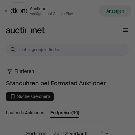
Auctionet
Anzeigen
Schließen
Verfügbar auf Google Play
Auctionet.com
Filtrieren
Standuhren
Standuhren bei Formstad Auktioner
bei
Suche speichern
Formstad
Laufende Auktionen
Endpreise
(30)
Auktioner
Endpreise
Sortieren