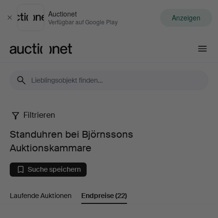
Auctionet
Anzeigen
Schließen
Verfügbar auf Google Play
Auctionet.com
Filtrieren
Standuhren
Standuhren bei Björnssons
bei
Auktionskammare
Björnssons
Suche speichern
Auktionskammare
Laufende Auktionen
Endpreise
(22)