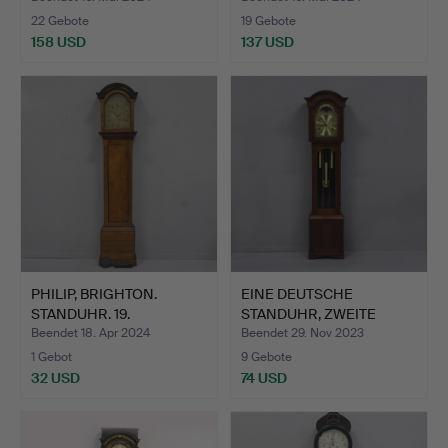
22 Gebote
19 Gebote
158 USD
137 USD
PHILIP, BRIGHTON.
EINE DEUTSCHE
STANDUHR. 19.
STANDUHR, ZWEITE
JAHRHUNDER…
HÄLFTE DES …
Beendet 18. Apr 2024
Beendet 29. Nov 2023
1 Gebot
9 Gebote
32 USD
74 USD