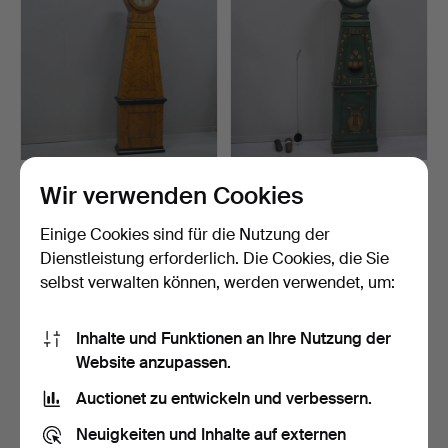
STANDUHR, PAUL ARBRO,
STANDUHR.
Wir verwenden Cookies
EMPIRE.
Beendet 12. Okt 2024
Beendet 12. Okt 2024
Einige Cookies sind für die Nutzung der
5 Gebote
4 Gebote
Dienstleistung erforderlich. Die Cookies, die Sie
58 USD
43 USD
selbst verwalten können, werden verwendet, um:
Inhalte und Funktionen an Ihre Nutzung der
Website anzupassen.
Auctionet zu entwickeln und verbessern.
Neuigkeiten und Inhalte auf externen