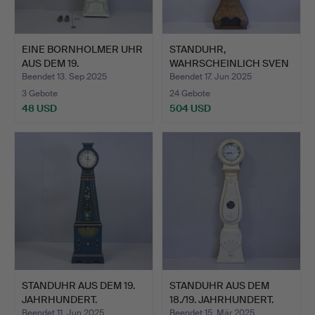
EINE BORNHOLMER UHR
STANDUHR,
AUS DEM 19.
WAHRSCHEINLICH SVEN
JAHRHUNDER…
NILSSON MORI…
Beendet 13. Sep 2025
Beendet 17. Jun 2025
3 Gebote
24 Gebote
48 USD
504 USD
STANDUHR AUS DEM 19.
STANDUHR AUS DEM
JAHRHUNDERT.
18./19. JAHRHUNDERT.
Beendet 11. Jun 2025
Beendet 15. Mär 2025