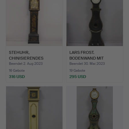
STEHUHR,
LARS FROST.
CHINISIERENDES
BODENWAND MIT
VERGOLDETES DEKOR,…
GEMÄLDE, 19. JAH…
Beendet 2. Aug 2023
Beendet 30. Mai 2023
16 Gebote
19 Gebote
316 USD
295 USD