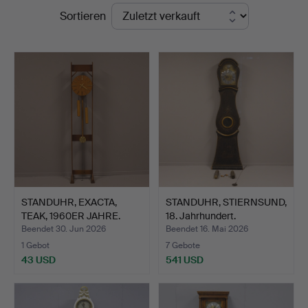
Endpreise
Sortieren
STANDUHR, EXACTA,
STANDUHR, STIERNSUND,
TEAK, 1960ER JAHRE.
18. Jahrhundert.
Beendet 30. Jun 2026
Beendet 16. Mai 2026
1 Gebot
7 Gebote
43 USD
541 USD