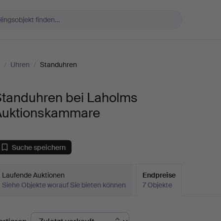
/
Uhren
/
Standuhren
Standuhren bei Laholms
Auktionskammare
Suche speichern
Laufende Auktionen
Endpreise
Siehe Objekte worauf Sie bieten können
7 Objekte
ndpreise