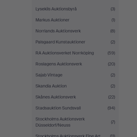
Lysekils Auktionsbyrå
(3)
Markus Auktioner
(1)
Norrlands Auktionsverk
(8)
Palsgaard Kunstauktioner
(2)
RA Auktionsverket Norrköping
(59)
Roslagens Auktionsverk
(20)
Sajab Vintage
(2)
Skandia Auktion
(2)
Skånes Auktionsverk
(22)
Stadsauktion Sundsvall
(94)
Stockholms Auktionsverk
(7)
Düsseldorf/Neuss
Stockholms Auktionsverk Fine Art
(11)