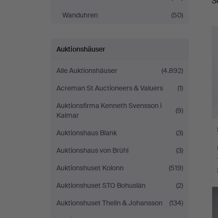
S
Wanduhren
(50)
Auktionshäuser
Alle Auktionshäuser
(4.892)
Acreman St Auctioneers & Valuers
(1)
Auktionsfirma Kenneth Svensson i
(9)
Kalmar
Auktionshaus Blank
(3)
Auktionshaus von Brühl
(3)
Auktionshuset Kolonn
(519)
Auktionshuset STO Bohuslän
(2)
Auktionshuset Thelin & Johansson
(134)