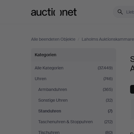
Auctionet.com
Alle beendeten Objekte
/
Laholms Auktionskammare
Standuhren
Kategorien
bei
Alle Kategorien
(37.449)
Uhren
(746)
Laholms
Armbanduhren
(365)
Auktionskammare
Sonstige Uhren
(32)
Standuhren
(7)
Taschenuhren & Stoppuhren
(212)
E
Tischuhren
(80)