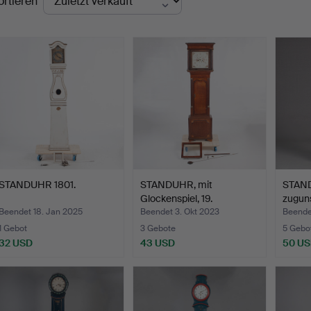
ortieren
STANDUHR 1801.
STANDUHR, mit
STAND
Glockenspiel, 19.
zuguns
Jahrhunder…
Beendet 18. Jan 2025
Beendet 3. Okt 2023
Beende
1 Gebot
3 Gebote
5 Gebo
32 USD
43 USD
50 U