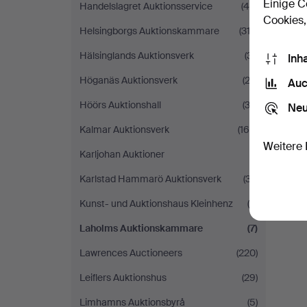
Einige C
Handelslagret Auktionsservice
(46)
Cookies,
Helsingborgs Auktionskammare
(313)
Hälsinglands Auktionsverk
(31)
Inh
Höganäs Auktionsverk
(22)
Auc
Höörs Auktionshall
(33)
Neu
Kalmar Auktionsverk
(160)
Weitere 
Karljohan Auktioner
(1)
Karlstad Hammarö Auktionsverk
(37)
Kunst- und Auktionshaus Kleinhenz
(4)
Laholms Auktionskammare
(7)
Lawrences Auctioneers
(220)
Leiflers Auktionshus
(29)
Limhamns Auktionsbyrå
(5)