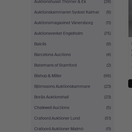
Auktionshuset Thörner & Ek
(28)
Auktionskammaren Sydost Kalmar
(9)
Auktionsmagasinet Vänersborg
(11)
Auktionsverket Engelholm
(75)
Balclis
(9)
Barcelona Auctions
(4)
Batemans of Stamford
(2)
Bishop & Miller
(96)
Björnssons Auktionskammare
(23)
Borås Auktionshall
(23)
Chalkwell Auctions
(5)
Crafoord Auktioner Lund
(51)
Crafoord Auktioner Malmö
(11)