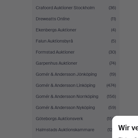
Crafoord Auktioner Stockholm
(36)
Dreweatts Online
(11)
Ekenbergs Auktioner
(4)
Falun Auktionsbyrå
(5)
Formstad Auktioner
(30)
Garpenhus Auktioner
(74)
Gomér & Andersson Jönköping
(19)
Gomér & Andersson Linköping
(474)
Gomér & Andersson Norrköping
(156)
Gomér & Andersson Nyköping
(59)
Göteborgs Auktionsverk
(156)
Wir v
Halmstads Auktionskammare
(122)