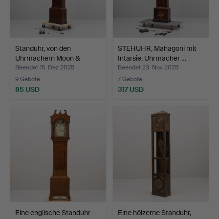
Standuhr, von den
STEHUHR, Mahagoni mit
Uhrmachern Moon &
Intarsie, Uhrmacher …
Edward…
Beendet 15. Dez 2025
Beendet 23. Nov 2025
9 Gebote
7 Gebote
85 USD
317 USD
Eine englische Standuhr
Eine hölzerne Standuhr,