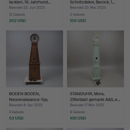
lackiert, 19. Jahrhund…
Schnitzdekor, Barock, 1…
Beendet 23. Jun 2023
Beendet 23. Mai 2023
12 Gebote
2 Gebote
302 USD
159 USD
BODEN BODEN,
STANDUHR, Mora,
Neorenaissance-Typ,
Zifferblatt gemarkt AAS, e…
bemaltes …
Beendet 8. Apr 2023
Beendet 17. Mär 2023
4 Gebote
8 Gebote
53 USD
109 USD