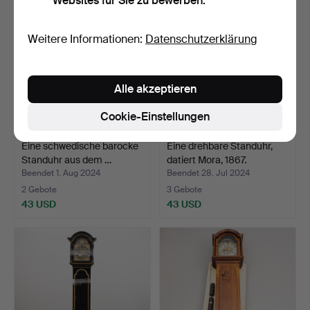
Websites für Sie zu bewerben.
Weitere Informationen:
Datenschutzerklärung
Alle akzeptieren
Cookie-Einstellungen
Eine schwedische barocke
Eine drehbare Standuhr,
Standuhr aus dem …
datiert Mora, 1867.
Beendet 1. Aug 2024
Beendet 28. Jul 2024
2 Gebote
3 Gebote
43 USD
43 USD