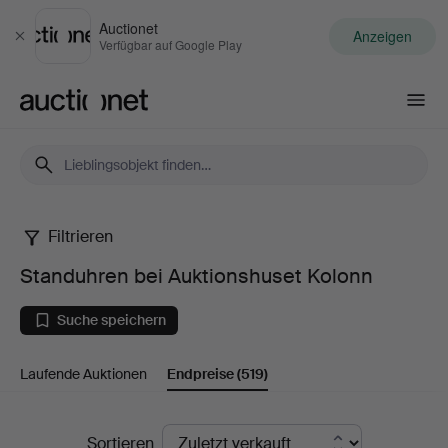
Auctionet
Anzeigen
Schließen
Verfügbar auf Google Play
Auctionet.com
Filtrieren
Standuhren
Standuhren bei Auktionshuset Kolonn
bei
Suche speichern
Auktionshuset
Laufende Auktionen
Endpreise
(519)
Kolonn
Endpreise
Sortieren