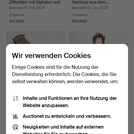
Zifferblatt mit Signatur und
Hartholz aus dem…
…
Beendet 13. Feb 2025
Beendet 13. Jan 2025
2 Gebote
11 Gebote
43 USD
90 USD
Wir verwenden Cookies
Einige Cookies sind für die Nutzung der
Dienstleistung erforderlich. Die Cookies, die Sie
selbst verwalten können, werden verwendet, um:
Eine Almoge-Standuhr,
STANDUHR, England,
Inhalte und Funktionen an Ihre Nutzung der
Barocktyp, datiert 1…
Zifferblatt signiert Ro…
Website anzupassen.
Beendet 3. Nov 2024
Beendet 4. Sep 2024
2 Gebote
1 Gebot
Auctionet zu entwickeln und verbessern.
43 USD
37 USD
Neuigkeiten und Inhalte auf externen