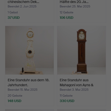
chinesischem Dek…
Hälfte des 20. Ja…
Beendet 2. Jun 2025
Beendet 25. Mai 2025
1 Gebot
12 Gebote
37 USD
106 USD
Eine Standuhr aus dem 18.
Eine Standuhr aus
Jahrhundert.
Mahagoni von Ayns &
John…
Beendet 15. Mai 2025
Beendet 3. Mai 2025
20 Gebote
11 Gebote
148 USD
330 USD