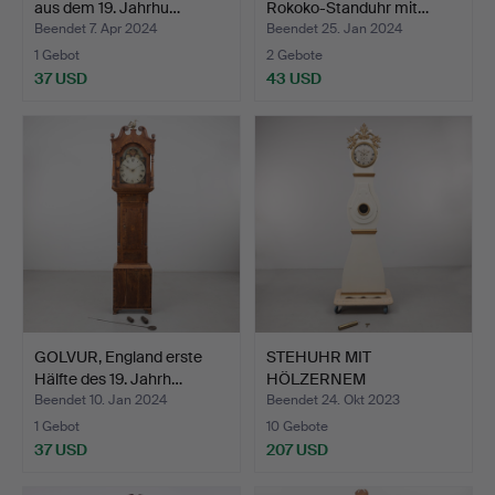
aus dem 19. Jahrhu…
Rokoko-Standuhr mit…
Beendet 7. Apr 2024
Beendet 25. Jan 2024
1 Gebot
2 Gebote
37 USD
43 USD
GOLVUR, England erste
STEHUHR MIT
Hälfte des 19. Jahrh…
HÖLZERNEM
ZIFFERBLATT, Aufschr…
Beendet 10. Jan 2024
Beendet 24. Okt 2023
1 Gebot
10 Gebote
37 USD
207 USD