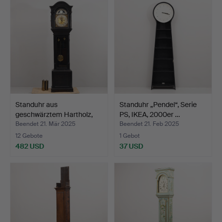
Standuhr aus
Standuhr „Pendel“, Serie
geschwärztem Hartholz,
PS, IKEA, 2000er …
Englan…
Beendet 21. Mär 2025
Beendet 21. Feb 2025
12 Gebote
1 Gebot
482 USD
37 USD