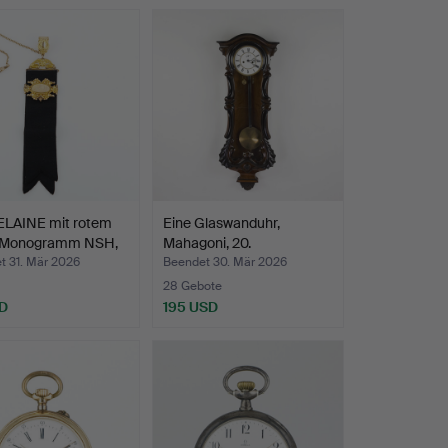
LAINE mit rotem
Eine Glaswanduhr,
 Monogramm NSH,
Mahagoni, 20.
Jahrhunder…
t 31. Mär 2026
Beendet 30. Mär 2026
28 Gebote
D
195 USD