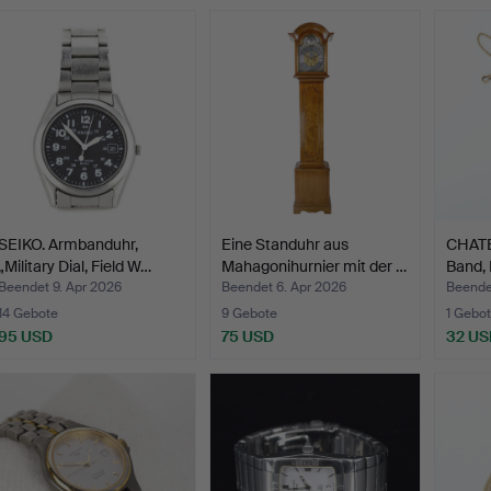
SEIKO. Armbanduhr,
Eine Standuhr aus
CHATE
„Military Dial, Field W…
Mahagonihurnier mit der …
Band,
…
Beendet 9. Apr 2026
Beendet 6. Apr 2026
Beende
14 Gebote
9 Gebote
1 Gebot
95 USD
75 USD
32 US