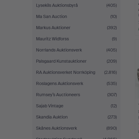
Lysekils Auktionsbyrå
(405)
Ma San Auction
(10)
Markus Auktioner
(392)
Mauritz Widforss
(9)
Norrlands Auktionsverk
(405)
Palsgaard Kunstauktioner
(209)
RA Auktionsverket Norrköping
(2.816)
Roslagens Auktionsverk
(535)
Rumsey’s Auctioneers
(307)
Sajab Vintage
(12)
Skandia Auktion
(273)
Skånes Auktionsverk
(890)