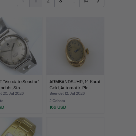
1
2
3
…
14
. "Visodate Seastar"
ARMBANDSUHR, 14 Karat
nduhr, Sta…
Gold, Automatik, Ple…
t 20. Jul 2026
Beendet 12. Jul 2026
te
2 Gebote
SD
169 USD