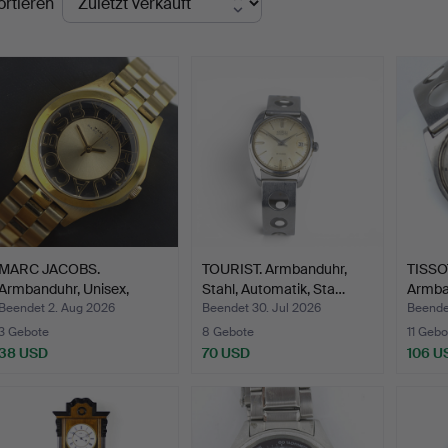
ortieren
MARC JACOBS.
TOURIST. Armbanduhr,
TISSOT
Armbanduhr, Unisex,
Stahl, Automatik, Sta…
Armba
vergoldet…
Beendet 2. Aug 2026
Beendet 30. Jul 2026
Beende
3 Gebote
8 Gebote
11 Gebo
38 USD
70 USD
106 U