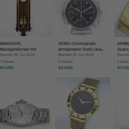
WANDUHR,
SEIKO. Chronograph,
ARMBA
Mahagonifurnier mit
Armbanduhr, Stahl, Qua…
Quarz,
geschwärzten …
Beendet 30. Jun 2026
Beendet 26. Jun 2026
Beende
2 Gebote
9 Gebote
2 Gebo
43 USD
69 USD
43 U