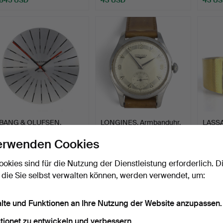
BANG & OLUFSEN,
LONGINES. Armbanduhr,
LASSA
Wanduhr, "Beotime",
Herren, Stahl, zweif…
Herren
erwenden Cookies
Alumin…
Beendet 18. Mai 2026
Beendet 18. Mai 2026
Beende
17 Gebote
5 Gebote
8 Gebo
ookies sind für die Nutzung der Dienstleistung erforderlich. D
346 USD
264 USD
64 U
 die Sie selbst verwalten können, werden verwendet, um:
alte und Funktionen an Ihre Nutzung der Website anzupassen.
tionet zu entwickeln und verbessern.