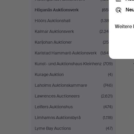
Neu
Höganäs Auktionsverk
(656)
Höörs Auktionshall
(1.382)
Weitere 
Kalmar Auktionsverk
(2.246)
Karljohan Auktioner
(256)
Karlstad Hammarö Auktionsverk
(1.640)
Kunst- und Auktionshaus Kleinhenz
(709)
Kurage Auktion
(4)
Laholms Auktionskammare
(746)
Lawrences Auctioneers
(2.621)
Leiflers Auktionshus
(474)
Limhamns Auktionsbyrå
(1.118)
Lyme Bay Auctions
(47)