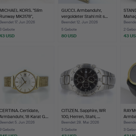
MICHAEL KORS. "Slim
GUCCI. Armbanduhr,
STAN
Runway MK3178",
vergoldeter Stahl mit s…
Mahago
Armban…
Ziffer
Beendet 17. Jun 2026
Beendet 12. Jun 2026
Beende
3 Gebote
5 Gebote
2 Gebo
43 USD
80 USD
43 U
CERTINA. Certidate,
CITIZEN. Sapphire, WR
RAYM
Armbanduhr, 18 Karat G…
100, Herren, Stahl, …
Armba
vergo
Beendet 5. Jun 2026
Beendet 28. Mai 2026
Beende
9 Gebote
3 Gebote
3 Gebo
845 USD
43 USD
43 U