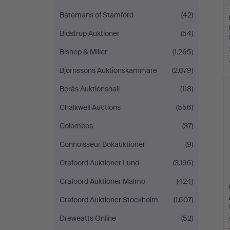
Batemans of Stamford
(42)
Bidstrup Auktioner
(54)
Bishop & Miller
(1.265)
Björnssons Auktionskammare
(2.079)
Borås Auktionshall
(118)
Chalkwell Auctions
(556)
Colombos
(37)
Connoisseur Bokauktioner
(9)
Crafoord Auktioner Lund
(3.196)
Crafoord Auktioner Malmö
(424)
Crafoord Auktioner Stockholm
(1.607)
Dreweatts Online
(52)