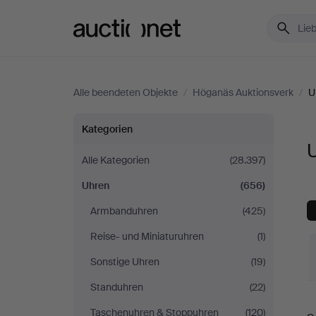
Auctionet.com
Alle beendeten Objekte
/
Höganäs Auktionsverk
/
U
Uhren
Kategorien
bei
Alle Kategorien
(28.397)
Uhren
(656)
Höganäs
Armbanduhren
(425)
Auktionsverk
Reise- und Miniaturuhren
(1)
Sonstige Uhren
(19)
Standuhren
(22)
E
Taschenuhren & Stoppuhren
(120)