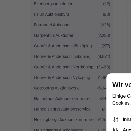
Ekenbergs Auktioner
(42)
Falun Auktionsbyrå
(98)
Formstad Auktioner
(426)
Garpenhus Auktioner
(2.236)
Gomér & Andersson Jönköping
(277)
Gomér & Andersson Linköping
(8.874)
Gomér & Andersson Norrköping
(3.468)
Gomér & Andersson Nyköping
(1.384)
Wir v
Göteborgs Auktionsverk
(5.043)
Einige C
Halmstads Auktionskammare
(849)
Cookies,
Handelslagret Auktionsservice
(716)
Inh
Helsingborgs Auktionskammare
(4.521)
Auc
Hälsinglands Auktionsverk
(1.258)