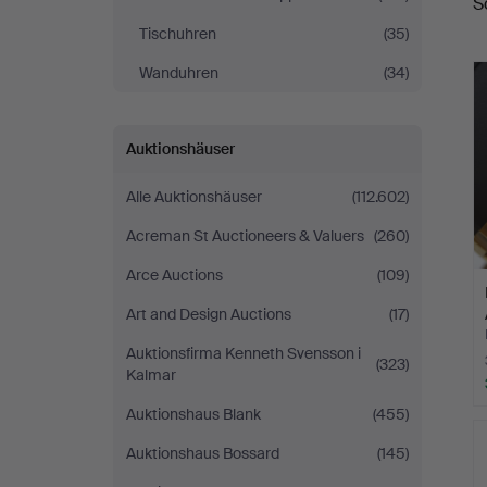
S
Tischuhren
(35)
Wanduhren
(34)
Auktionshäuser
Alle Auktionshäuser
(112.602)
Acreman St Auctioneers & Valuers
(260)
Arce Auctions
(109)
Art and Design Auctions
(17)
Auktionsfirma Kenneth Svensson i
(323)
Kalmar
Auktionshaus Blank
(455)
Auktionshaus Bossard
(145)