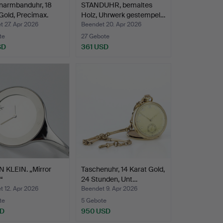
armbanduhr, 18
STANDUHR, bemaltes
Gold, Precimax.
Holz, Uhrwerk gestempel…
 27. Apr 2026
Beendet 20. Apr 2026
te
27 Gebote
SD
361 USD
 KLEIN. „Mirror
Taschenuhr, 14 Karat Gold,
“
24 Stunden, Unt…
narmbandu…
 12. Apr 2026
Beendet 9. Apr 2026
te
5 Gebote
SD
950 USD