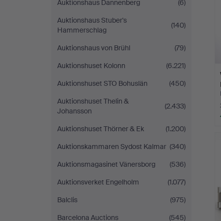
Auktionshaus Dannenberg
(6)
Auktionshaus Stuber's
(140)
Hammerschlag
Auktionshaus von Brühl
(79)
Auktionshuset Kolonn
(6.221)
Auktionshuset STO Bohuslän
(450)
Auktionshuset Thelin &
(2.433)
Johansson
Auktionshuset Thörner & Ek
(1.200)
Auktionskammaren Sydost Kalmar
(340)
Auktionsmagasinet Vänersborg
(536)
Auktionsverket Engelholm
(1.077)
Balclis
(975)
Barcelona Auctions
(545)