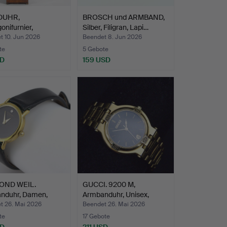
DUHR,
BROSCH und ARMBAND,
nifurnier,
Silber, Filigran, Lapi…
blatt ges…
t 10. Jun 2026
Beendet 8. Jun 2026
te
5 Gebote
SD
159 USD
OND WEIL.
GUCCI. 9200 M,
nduhr, Damen,
Armbanduhr, Unisex,
ldet…
vergold…
t 26. Mai 2026
Beendet 26. Mai 2026
te
17 Gebote
SD
211 USD