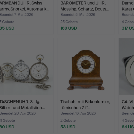
ARMBANDUHR, Swiss
BAROMETER und UHR,
Damen
army, Snorkel, Automatik…
Messing, Schartz, Deuts…
Karat 
Beendet 7. Mai 2026
Beendet 5. Mai 2026
Beendet
7 Gebote
25 Gebote
4 Gebo
85 USD
169 USD
317 U
TASCHENUHR, 3-tlg.
Tischuhr mit Birkenfurnier,
CALVIN
Silber- und Metallstich…
römischen Ziff…
Watch
Dame
Beendet 20. Apr 2026
Beendet 16. Apr 2026
Beendet
11 Gebote
2 Gebote
4 Gebo
80 USD
53 USD
64 U