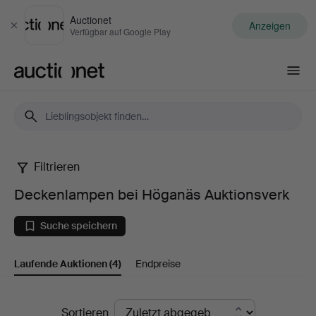
Auctionet
Anzeigen
Schließen
Verfügbar auf Google Play
Auctionet.com
Filtrieren
Deckenlampen
Deckenlampen bei Höganäs Auktionsverk
bei
Suche speichern
Höganäs
Laufende Auktionen
(4)
Endpreise
Auktionsverk
Laufende
Sortieren