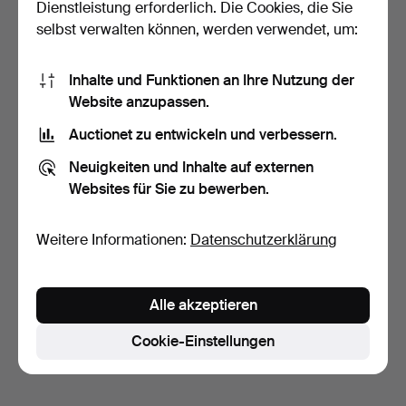
Dienstleistung erforderlich. Die Cookies, die Sie
selbst verwalten können, werden verwendet, um:
Inhalte und Funktionen an Ihre Nutzung der
Website anzupassen.
Auctionet zu entwickeln und verbessern.
DECKENLEUCHTE,
DECKENLEUCHTE,
Gestell aus Messing, 8
Gestell aus Messing, 8
Neuigkeiten und Inhalte auf externen
Schi…
Schi…
6 Tage
6 Tage
Websites für Sie zu bewerben.
Schätzwert
Schätzwert
633 USD
633 USD
Weitere Informationen:
Datenschutzerklärung
Ausgewähltes
Ausgewähltes
Objekt
Objekt
Suche speichern
Sie können auch in
Beendete Auktionen aus unserem
Alle akzeptieren
Archiv
suchen.
Cookie-Einstellungen