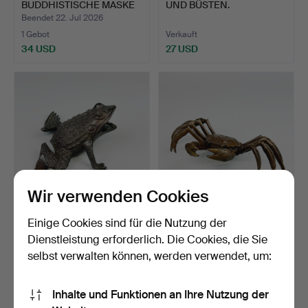
BUDDHISTISCHE MASKE
UND BÜSTEN.
DES MAHAKAL…
Beendet 22. Jul 2026
1 Gebot
Verkauft
34 USD
27 USD
Wir verwenden Cookies
353
.
BRONZEFROSCH.
232
.
BRONZEKRABBE.
Einige Cookies sind für die Nutzung der
Dienstleistung erforderlich. Die Cookies, die Sie
selbst verwalten können, werden verwendet, um:
Verkauft
Verkauft
41 USD
135 USD
Inhalte und Funktionen an Ihre Nutzung der