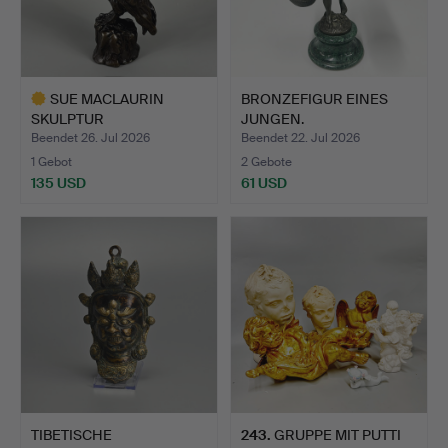
SUE MACLAURIN
BRONZEFIGUR EINES
SKULPTUR
JUNGEN.
SCHLEIEREULE.
Beendet 26. Jul 2026
Beendet 22. Jul 2026
1 Gebot
2 Gebote
135 USD
61 USD
Ausgewähltes
Objekt
TIBETISCHE
243
.
GRUPPE MIT PUTTI