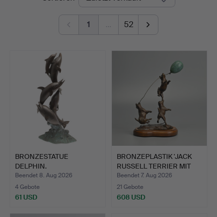
1
…
52
BRONZESTATUE
BRONZEPLASTIK 'JACK
DELPHIN.
RUSSELL TERRIER MIT
BA…
Beendet 8. Aug 2026
Beendet 7. Aug 2026
4 Gebote
21 Gebote
61 USD
608 USD