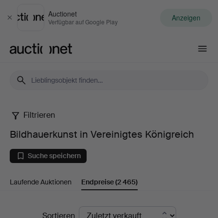
Auctionet
Anzeigen
Schließen
Verfügbar auf Google Play
Auctionet.com
Filtrieren
Bildhauerkunst
Bildhauerkunst in Vereinigtes Königreich
in
Suche speichern
Vereinigtes
Laufende Auktionen
Endpreise
(2 465)
Königreich
Endpreise
Sortieren