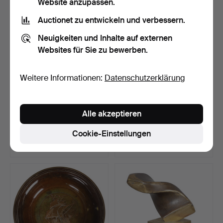
Website anzupassen.
Auctionet zu entwickeln und verbessern.
Neuigkeiten und Inhalte auf externen
Websites für Sie zu bewerben.
Weitere Informationen:
Datenschutzerklärung
37
.
MODERNISTISCHE
36
.
GIPS-MAQUETTE
Alle akzeptieren
BRONZEPLASTIK.
EINES MÄNNLICHEN
AKTS.
Cookie-Einstellungen
Verkauft
Verkauft
88 USD
405 USD