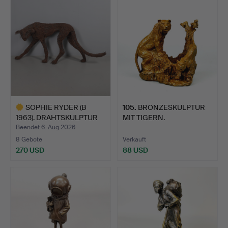
SOPHIE RYDER (B
105
.
BRONZESKULPTUR
1963). DRAHTSKULPTUR
MIT TIGERN.
EINER…
Beendet 6. Aug 2026
8 Gebote
Verkauft
270 USD
88 USD
Ausgewähltes
Objekt