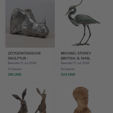
ZEITGENÖSSISCHE
MICHAEL STOREY
SKULPTUR -
(BRITISH, B. 1948).
NASHORNKOPF.
MODERNE…
Beendet 17. Jul 2026
Beendet 17. Jul 2026
21 Gebote
19 Gebote
216 USD
223 USD