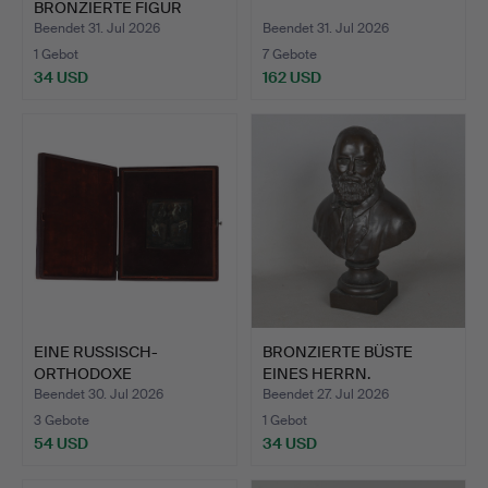
BRONZIERTE FIGUR
EINES JUNGEN.
Beendet 31. Jul 2026
Beendet 31. Jul 2026
1 Gebot
7 Gebote
34 USD
162 USD
EINE RUSSISCH-
BRONZIERTE BÜSTE
ORTHODOXE
EINES HERRN.
BRONZEIKONE DES HL…
Beendet 30. Jul 2026
Beendet 27. Jul 2026
3 Gebote
1 Gebot
54 USD
34 USD