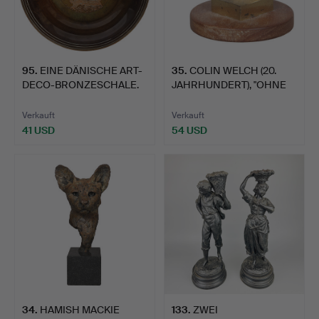
95
.
EINE DÄNISCHE ART-
35
.
COLIN WELCH (20.
DECO-BRONZESCHALE.
JAHRHUNDERT), "OHNE
TITEL…
Verkauft
Verkauft
41 USD
54 USD
34
.
HAMISH MACKIE
133
.
ZWEI