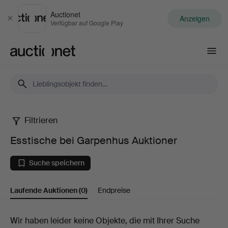
Auctionet
Anzeigen
Schließen
Verfügbar auf Google Play
Auctionet.com
Filtrieren
Esstische
Esstische bei Garpenhus Auktioner
bei
Suche speichern
Garpenhus
Laufende Auktionen
(0)
Endpreise
Auktioner
Laufende
Wir haben leider keine Objekte, die mit Ihrer Suche