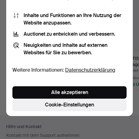
Inhalte und Funktionen an Ihre Nutzung der
Website anzupassen.
Auctionet zu entwickeln und verbessern.
Neuigkeiten und Inhalte auf externen
Websites für Sie zu bewerben.
ESSTISCH, 3 Teile,
ESSTISCH, mit zwei
ESSTISC
massive Kiefer, 1970er
ausziehbaren Platten,
Mahagon
Weitere Informationen:
Datenschutzerklärung
…
T…
Ja…
Beendet 11. Jun 2026
Beendet 11. Jun 2026
Beendet 
32 Gebote
16 Gebote
48 Gebo
465 USD
106 USD
1.003 
Alle akzeptieren
Cookie-Einstellungen
Fußzeilen-
Hilfe und Kontakt
Navigation
Kontakt mit dem Support aufnehmen