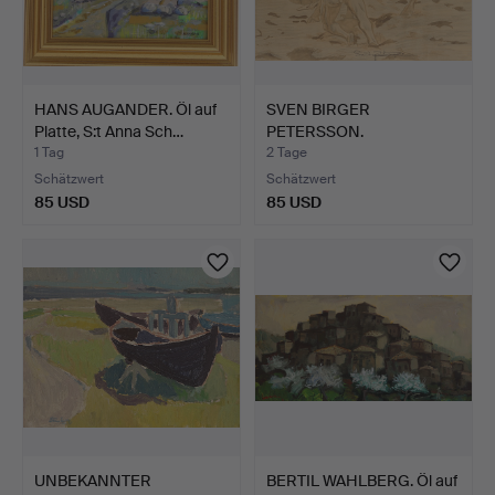
HANS AUGANDER. Öl auf
SVEN BIRGER
Platte, S:t Anna Sch…
PETERSSON.
Mischtechnik, signi…
1 Tag
2 Tage
Schätzwert
Schätzwert
85 USD
85 USD
UNBEKANNTER
BERTIL WAHLBERG. Öl auf