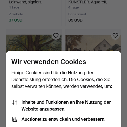
Leinwand, signiert.
KÜNSTLER, Aquarell,
signiert.
4 Tage
4 Tage
2 Gebote
Schätzwert
37 USD
85 USD
Wir verwenden Cookies
Einige Cookies sind für die Nutzung der
Dienstleistung erforderlich. Die Cookies, die Sie
selbst verwalten können, werden verwendet, um:
GUNNAR LINDBERG. Öl
EINAR GROSS. Öl auf
auf Holz, signiert.
Leinwand, signiert.
Inhalte und Funktionen an Ihre Nutzung der
4 Tage
4 Tage
Website anzupassen.
Schätzwert
Schätzwert
85 USD
85 USD
Auctionet zu entwickeln und verbessern.