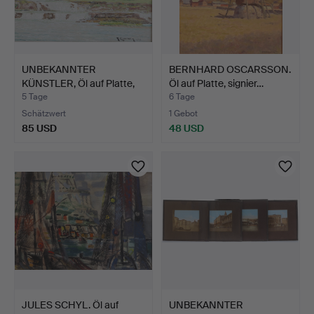
UNBEKANNTER
BERNHARD OSCARSSON.
KÜNSTLER, Öl auf Platte,
Öl auf Platte, signier…
"Stor…
5 Tage
6 Tage
Schätzwert
1 Gebot
85 USD
48 USD
JULES SCHYL. Öl auf
UNBEKANNTER