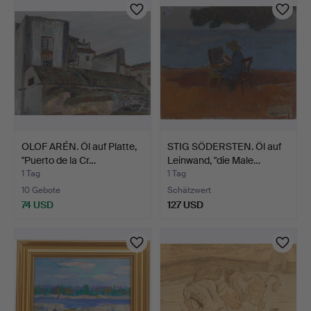
OLOF ARÉN. Öl auf Platte,
STIG SÖDERSTEN. Öl auf
"Puerto de la Cr…
Leinwand, "die Male…
1 Tag
1 Tag
10 Gebote
Schätzwert
74 USD
127 USD