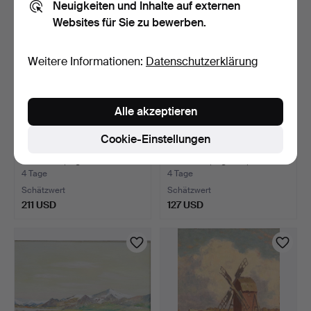
Neuigkeiten und Inhalte auf externen
Websites für Sie zu bewerben.
Weitere Informationen:
Datenschutzerklärung
Alle akzeptieren
Cookie-Einstellungen
WILLARD LINDH. Öl auf
KENNETH PILS. Öl auf
Leinwand, signiert.
Leinwand, signiert, d…
4 Tage
4 Tage
Schätzwert
Schätzwert
211 USD
127 USD