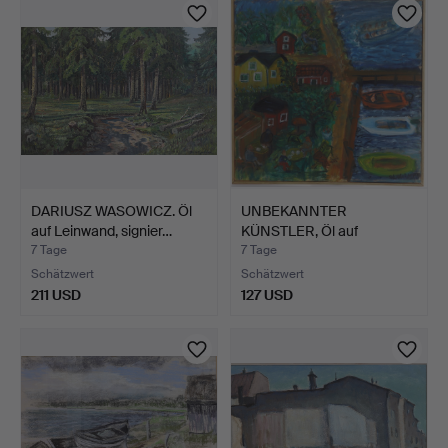
DARIUSZ WASOWICZ. Öl
UNBEKANNTER
auf Leinwand, signier…
KÜNSTLER, Öl auf
Leinwand, sig…
7 Tage
7 Tage
Schätzwert
Schätzwert
211 USD
127 USD