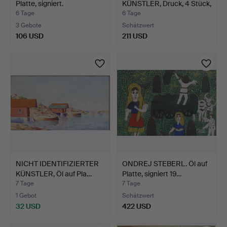
Platte, signiert.
KÜNSTLER, Druck, 4 Stück,
Vene…
6 Tage
6 Tage
3 Gebote
Schätzwert
106 USD
211 USD
NICHT IDENTIFIZIERTER
ONDREJ STEBERL. Öl auf
KÜNSTLER, Öl auf Pla…
Platte, signiert 19…
7 Tage
7 Tage
1 Gebot
Schätzwert
32 USD
422 USD