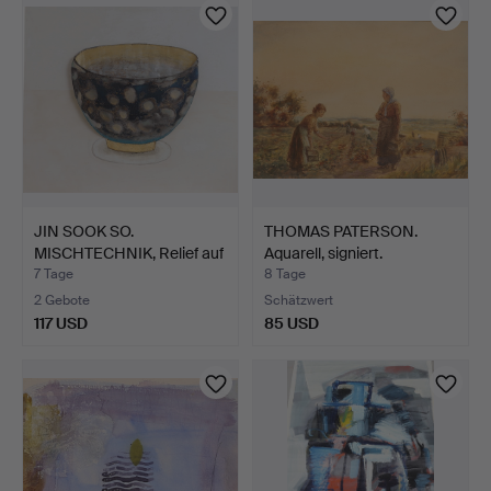
JIN SOOK SO.
THOMAS PATERSON.
MISCHTECHNIK, Relief auf
Aquarell, signiert.
Plat…
7 Tage
8 Tage
2 Gebote
Schätzwert
117 USD
85 USD