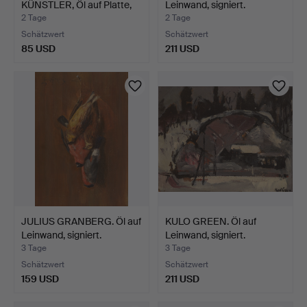
KÜNSTLER, Öl auf Platte,
Leinwand, signiert.
signi…
2 Tage
2 Tage
Schätzwert
Schätzwert
85 USD
211 USD
JULIUS GRANBERG. Öl auf
KULO GREEN. Öl auf
Leinwand, signiert.
Leinwand, signiert.
3 Tage
3 Tage
Schätzwert
Schätzwert
159 USD
211 USD