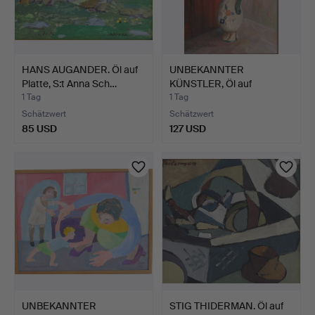
HANS AUGANDER. Öl auf
UNBEKANNTER
Platte, S:t Anna Sch…
KÜNSTLER, Öl auf
Leinwand, Sti…
1 Tag
1 Tag
Schätzwert
Schätzwert
85 USD
127 USD
UNBEKANNTER
STIG THIDERMAN. Öl auf