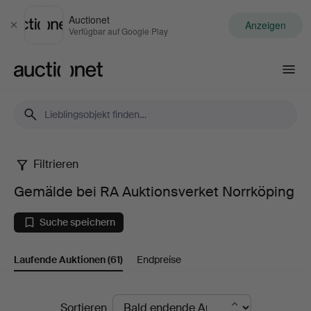
Auctionet
Anzeigen
Schließen
Verfügbar auf Google Play
Auctionet.com
Filtrieren
Gemälde
Gemälde bei RA Auktionsverket Norrköping
bei
Suche speichern
RA
Laufende Auktionen
(61)
Endpreise
Auktionsverket
Norrköping
Laufende
Sortieren