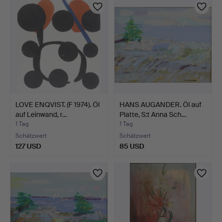
LOVE ENQVIST. (F 1974). Öl
HANS AUGANDER. Öl auf
auf Leinwand, r…
Platte, S:t Anna Sch…
1 Tag
1 Tag
Schätzwert
Schätzwert
127 USD
85 USD