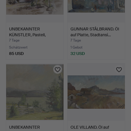
UNBEKANNTER
GUNNAR STÅLBRAND. Öl
KÜNSTLER, Pastell,
auf Platte, Stadtansi…
signiert.
7 Tage
7 Tage
Schätzwert
1 Gebot
85 USD
32 USD
UNBEKANNTER
OLE VILLAND. Öl auf