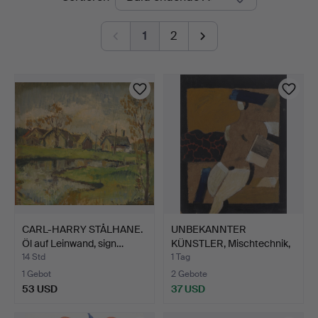
Auktionen
1
2
CARL-HARRY STÅLHANE.
UNBEKANNTER
Öl auf Leinwand, sign…
KÜNSTLER, Mischtechnik,
Collag…
14 Std
1 Tag
1 Gebot
2 Gebote
53 USD
37 USD