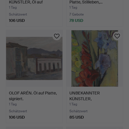
KÜNSTLER, Öl auf
Platte, Stillleben,…
Leinwand, sig…
1 Tag
1 Tag
Schätzwert
7 Gebote
106 USD
78 USD
OLOF ARÉN. Öl auf Platte,
UNBEKANNTER
signiert.
KÜNSTLER,
Blumenstillleben, si…
1 Tag
1 Tag
Schätzwert
Schätzwert
106 USD
85 USD