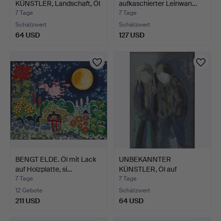
KÜNSTLER, Landschaft, Öl
aufkaschierter Leinwan…
auf P…
7 Tage
7 Tage
Schätzwert
Schätzwert
64 USD
127 USD
BENGT ELDE. Öl mit Lack
UNBEKANNTER
auf Holzplatte, si…
KÜNSTLER, Öl auf
Leinwand, sig…
7 Tage
7 Tage
12 Gebote
Schätzwert
211 USD
64 USD