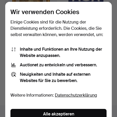
Wir verwenden Cookies
Einige Cookies sind für die Nutzung der
Dienstleistung erforderlich. Die Cookies, die Sie
selbst verwalten können, werden verwendet, um:
JOHN PARRISH. NACH.
PLAKAT, Aga radio
Reproduktion, "Spirit …
television, 1955.
Inhalte und Funktionen an Ihre Nutzung der
3 Tage
3 Tage
Website anzupassen.
Schätzwert
Schätzwert
53 USD
85 USD
Auctionet zu entwickeln und verbessern.
Neuigkeiten und Inhalte auf externen
Suche speichern
Websites für Sie zu bewerben.
Sie können auch in
Beendete Auktionen aus unserem
Archiv
suchen.
Weitere Informationen:
Datenschutzerklärung
Objekte in Schweden
Alle akzeptieren