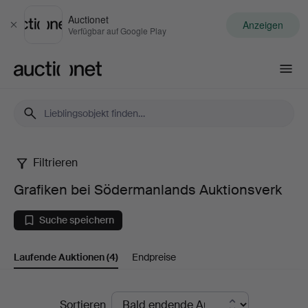
Auctionet
Anzeigen
Schließen
Verfügbar auf Google Play
Auctionet.com
Filtrieren
Grafiken
Grafiken bei Södermanlands Auktionsverk
bei
Suche speichern
Södermanlands
Laufende Auktionen
(4)
Endpreise
Auktionsverk
Laufende
Sortieren