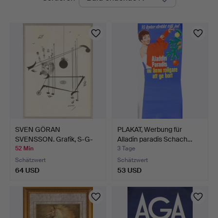
Auktionen
SVEN GÖRAN
PLAKAT, Werbung für
SVENSSON. Grafik, S-G-
Alladin paradis Schach…
Son.
52 Min
3 Tage
Schätzwert
Schätzwert
64 USD
53 USD