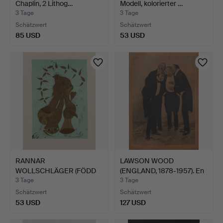
Chaplin, 2 Lithog…
Modell, kolorierter …
3 Tage
3 Tage
Schätzwert
Schätzwert
85 USD
53 USD
RANNAR
LAWSON WOOD
WOLLSCHLÄGER (FÖDD
(ENGLAND, 1878-1957). En
1944). Figurenko…
rolig…
3 Tage
3 Tage
Schätzwert
Schätzwert
53 USD
127 USD