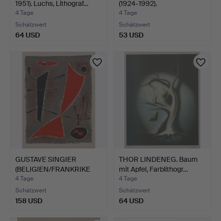
1951). Luchs, Lithograf…
(1924-1992).
Figurenkompo…
4 Tage
4 Tage
Schätzwert
Schätzwert
64 USD
53 USD
GUSTAVE SINGIER
THOR LINDENEG. Baum
(BELIGIEN/FRANKRIKE
mit Apfel, Farblithogr…
1909–1…
4 Tage
4 Tage
Schätzwert
Schätzwert
158 USD
64 USD