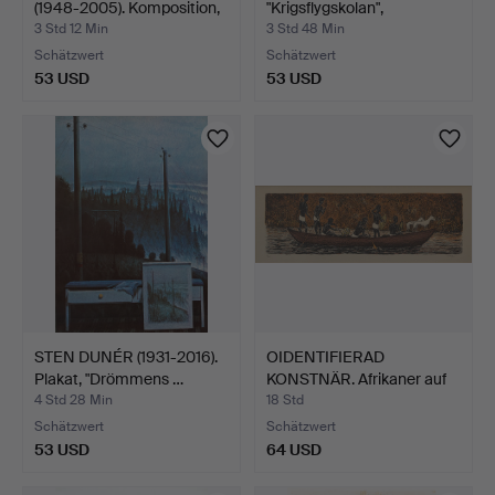
(1948-2005). Komposition,
"Krigsflygskolan",
…
Lithografie …
3 Std 12 Min
3 Std 48 Min
Schätzwert
Schätzwert
53 USD
53 USD
STEN DUNÉR (1931-2016).
OIDENTIFIERAD
Plakat, "Drömmens …
KONSTNÄR. Afrikaner auf
der …
4 Std 28 Min
18 Std
Schätzwert
Schätzwert
53 USD
64 USD