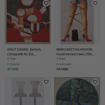
KNUT GRANE. Betitelt,
MARGARETHA KROON.
Lithografie Nr. EA, …
Hund insnärd i ben, Offs…
3 Tage
3 Tage
2 Gebote
Schätzwert
37 USD
53 USD