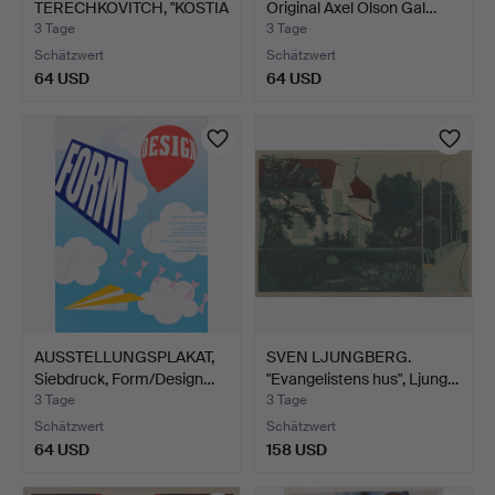
TERECHKOVITCH, "KOSTIA
Original Axel Olson Gal…
TERECHKO…
3 Tage
3 Tage
Schätzwert
Schätzwert
64 USD
64 USD
AUSSTELLUNGSPLAKAT,
SVEN LJUNGBERG.
Siebdruck, Form/Design…
"Evangelistens hus", Ljung…
3 Tage
3 Tage
Schätzwert
Schätzwert
64 USD
158 USD