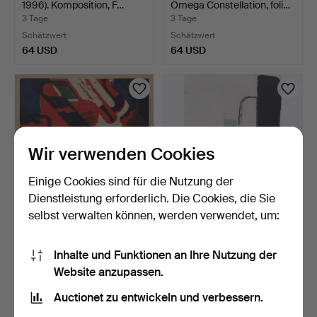
1996). Komposition, F…
Omega Constellation, foli…
3 Tage
3 Tage
Schätzwert
Schätzwert
64 USD
64 USD
Wir verwenden Cookies
Einige Cookies sind für die Nutzung der
Dienstleistung erforderlich. Die Cookies, die Sie
selbst verwalten können, werden verwendet, um:
KNUT GRANE. Betitelt,
L G LUNDBERG (FÖDD
Lithografie Nr. 42/1…
1938). Komposition, Lit…
Inhalte und Funktionen an Ihre Nutzung der
3 Tage
3 Tage
Website anzupassen.
Schätzwert
Schätzwert
64 USD
85 USD
Auctionet zu entwickeln und verbessern.