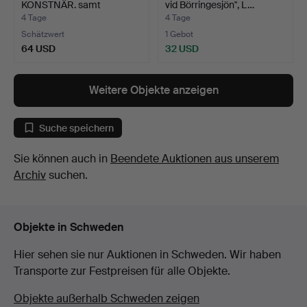
KONSTNÄR. samt
vid Börringesjön", L…
Catharina Edl…
4 Tage
4 Tage
Schätzwert
1 Gebot
64 USD
32 USD
Weitere Objekte anzeigen
Suche speichern
Sie können auch in
Beendete Auktionen aus unserem
Archiv
suchen.
Objekte in Schweden
Hier sehen sie nur Auktionen in Schweden. Wir haben
Transporte zur Festpreisen für alle Objekte.
Objekte außerhalb Schweden zeigen