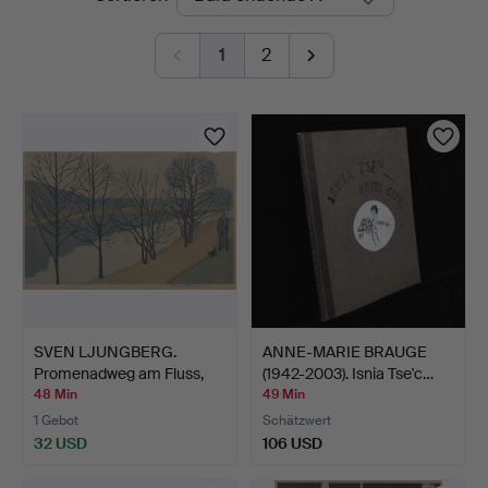
Auktionen
1
2
SVEN LJUNGBERG.
ANNE-MARIE BRAUGE
Promenadweg am Fluss,
(1942-2003). Isnia Tse'c…
Holz…
48 Min
49 Min
1 Gebot
Schätzwert
32 USD
106 USD