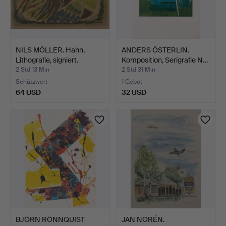
NILS MÖLLER. Hahn,
ANDERS ÖSTERLIN.
Lithografie, signiert.
Komposition, Serigrafie N…
2 Std 13 Min
2 Std 31 Min
Schätzwert
1 Gebot
64 USD
32 USD
BJÖRN RÖNNQUIST
JAN NORÉN.