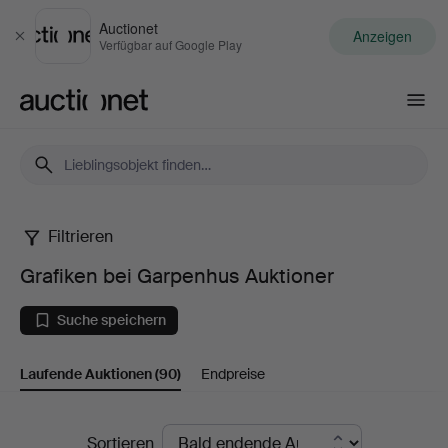
Auctionet
Anzeigen
Schließen
Verfügbar auf Google Play
Auctionet.com
Filtrieren
Grafiken
Grafiken bei Garpenhus Auktioner
bei
Suche speichern
Garpenhus
Laufende Auktionen
(90)
Endpreise
Auktioner
Laufende
Sortieren