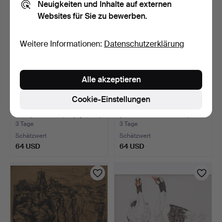
Neuigkeiten und Inhalte auf externen
Websites für Sie zu bewerben.
Weitere Informationen:
Datenschutzerklärung
Alle akzeptieren
Cookie-Einstellungen
KNUT GRANE.
RIA ROES SCHWARTZ
Kompositionen, Triptychon,
(HOLLAND/SVERIGE,
Nr.…
FÖDD …
3 Tage
3 Tage
Schätzwert
Schätzwert
64 USD
64 USD