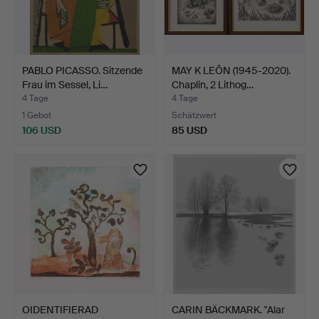
PABLO PICASSO. Sitzende
MAY K LEÔN (1945-2020).
Frau im Sessel, Li…
Chaplin, 2 Lithog…
4 Tage
4 Tage
1 Gebot
Schätzwert
106 USD
85 USD
OIDENTIFIERAD
CARIN BÄCKMARK. "Alar