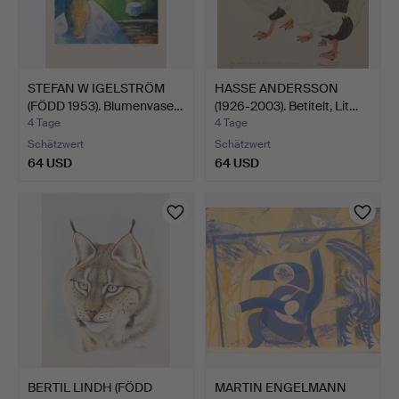
STEFAN W IGELSTRÖM
HASSE ANDERSSON
(FÖDD 1953). Blumenvase…
(1926-2003). Betitelt, Lit…
4 Tage
4 Tage
Schätzwert
Schätzwert
64 USD
64 USD
BERTIL LINDH (FÖDD
MARTIN ENGELMANN