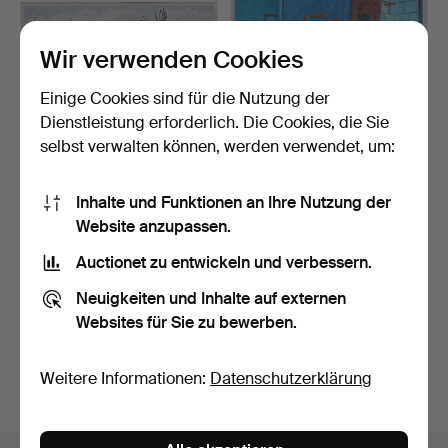
Wir verwenden Cookies
Einige Cookies sind für die Nutzung der
Dienstleistung erforderlich. Die Cookies, die Sie
selbst verwalten können, werden verwendet, um:
KARL AXEL PEHRSON.
ANDERS HULTMAN.
Inhalte und Funktionen an Ihre Nutzung der
Farblithografie, exotis…
Farblithografie, Schlafzim…
4 Tage
8 Tage
Website anzupassen.
4 Gebote
Schätzwert
Auctionet zu entwickeln und verbessern.
48 USD
53 USD
Neuigkeiten und Inhalte auf externen
Suche speichern
Websites für Sie zu bewerben.
Sie können auch in
Beendete Auktionen aus unserem
Weitere Informationen:
Datenschutzerklärung
Archiv
suchen.