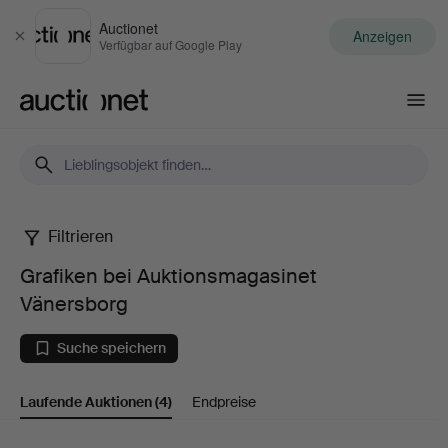
Auctionet
Anzeigen
Schließen
Verfügbar auf Google Play
Auctionet.com
Filtrieren
Grafiken
Grafiken bei Auktionsmagasinet
bei
Vänersborg
Auktionsmagasinet
Suche speichern
Vänersborg
Laufende Auktionen
(4)
Endpreise