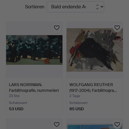
Laufende
Sortieren
Auktionen
LARS NORRMAN.
WOLFGANG REUTHER
Farblithografie, nummeriert
(1917-2004). Farblithogra…
…
23 Std
2 Tage
Schätzwert
Schätzwert
53 USD
85 USD