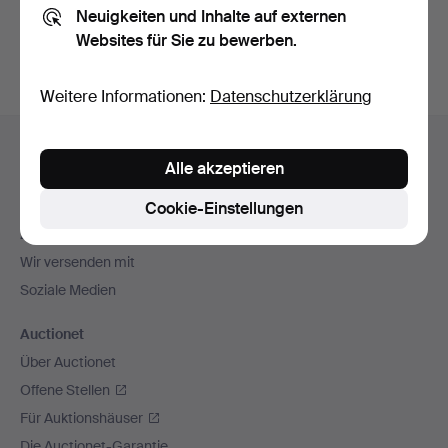
Neuigkeiten und Inhalte auf externen
Archiv
suchen.
Websites für Sie zu bewerben.
Weitere Informationen:
Datenschutzerklärung
Fußzeilen-
Hilfe und Kontakt
Navigation
Alle akzeptieren
Kontakt mit dem Support aufnehmen
Alle Auktionshäuser
Cookie-Einstellungen
Zahlungsweisen
Wir versenden mit
Soziale Medien
Auctionet
Über Auctionet
Offene Stellen
Für Auktionshäuser
Die Auctionet-Garantie