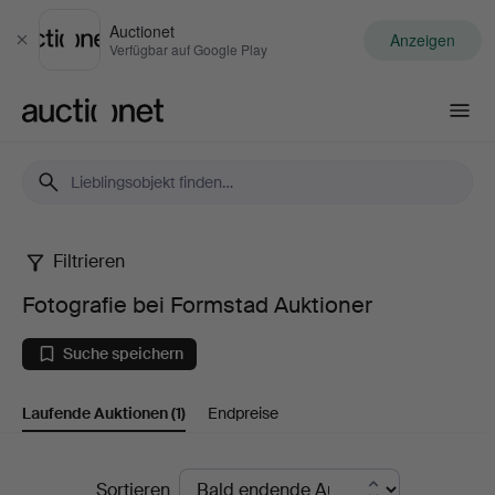
Auctionet
Anzeigen
Schließen
Verfügbar auf Google Play
Auctionet.com
Filtrieren
Fotografie
Fotografie bei Formstad Auktioner
bei
Suche speichern
Formstad
Laufende Auktionen
(1)
Endpreise
Auktioner
Laufende
Sortieren