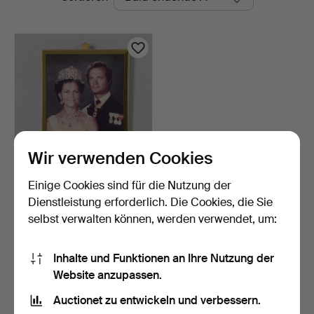
Auktionen
Wir verwenden Cookies
Einige Cookies sind für die Nutzung der
LENNART NILSSON.
NACH. Fotografischer
Dienstleistung erforderlich. Die Cookies, die Sie
Abzu…
14 Tage
selbst verwalten können, werden verwendet, um:
1 Gebot
32 USD
Inhalte und Funktionen an Ihre Nutzung der
Website anzupassen.
Suche speichern
Auctionet zu entwickeln und verbessern.
Sie können auch in
Beendete Auktionen aus unserem