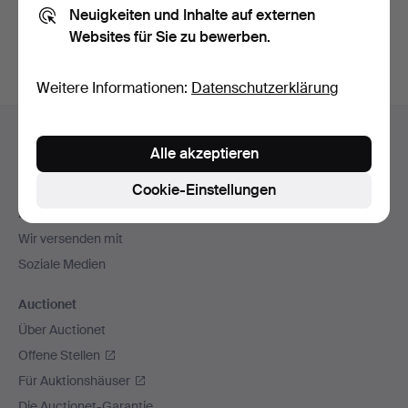
Neuigkeiten und Inhalte auf externen
Archiv
suchen.
Websites für Sie zu bewerben.
Weitere Informationen:
Datenschutzerklärung
Fußzeilen-
Hilfe und Kontakt
Navigation
Alle akzeptieren
Kontakt mit dem Support aufnehmen
Alle Auktionshäuser
Cookie-Einstellungen
Zahlungsweisen
Wir versenden mit
Soziale Medien
Auctionet
Über Auctionet
Offene Stellen
Für Auktionshäuser
Die Auctionet-Garantie