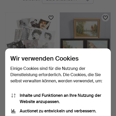
Auktionen
Wir verwenden Cookies
Einige Cookies sind für die Nutzung der
KONVOLUT VINTAGE-
EUROPÄISCHE SCHULE
STUDIOFOTOGRAFIEN.
MITTE DES 20.
Dienstleistung erforderlich. Die Cookies, die Sie
JAHRHUNDE…
6 Tage
6 Tage
selbst verwalten können, werden verwendet, um:
Schätzwert
Schätzwert
41 USD
41 USD
Inhalte und Funktionen an Ihre Nutzung der
Website anzupassen.
Suche speichern
Auctionet zu entwickeln und verbessern.
Sie können auch in
Beendete Auktionen aus unserem