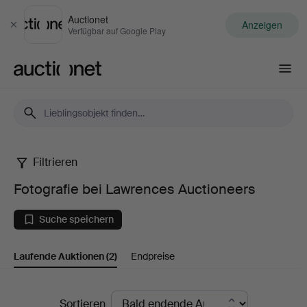
Auctionet
Anzeigen
Schließen
Verfügbar auf Google Play
Auctionet.com
Filtrieren
Fotografie
Fotografie bei Lawrences Auctioneers
bei
Suche speichern
Lawrences
Laufende Auktionen
(2)
Endpreise
Auctioneers
Laufende
Sortieren