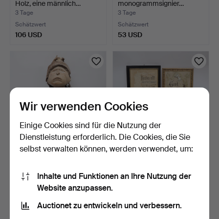
Holz, eine männlich…
monogrammsignier…
3 Tage
3 Tage
Schätzwert
Schätzwert
106 USD
53 USD
Wir verwenden Cookies
Einige Cookies sind für die Nutzung der
Dienstleistung erforderlich. Die Cookies, die Sie
selbst verwalten können, werden verwendet, um:
SKULPTUR, vermutlich
RELIGIÖSE BILDER, 4 Stk.,
Afrika, geschnitztes …
gestickt mit Col…
Inhalte und Funktionen an Ihre Nutzung der
3 Tage
3 Tage
Website anzupassen.
Schätzwert
Schätzwert
316 USD
85 USD
Auctionet zu entwickeln und verbessern.