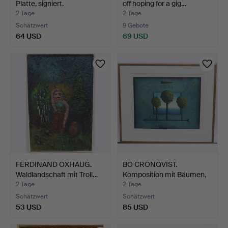
Platte, signiert.
off hoping for a gig…
2 Tage
2 Tage
Schätzwert
9 Gebote
64 USD
69 USD
FERDINAND OXHAUG.
BO CRONQVIST.
Waldlandschaft mit Troll…
Komposition mit Bäumen,
Farb…
2 Tage
2 Tage
Schätzwert
Schätzwert
53 USD
85 USD