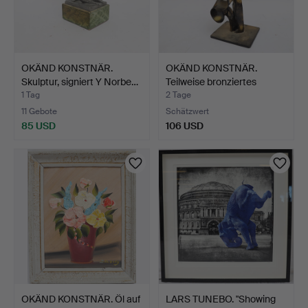
OKÄND KONSTNÄR.
OKÄND KONSTNÄR.
Skulptur, signiert Y Norbe…
Teilweise bronziertes
Meta…
1 Tag
2 Tage
11 Gebote
Schätzwert
85 USD
106 USD
OKÄND KONSTNÄR. Öl auf
LARS TUNEBO. "Showing