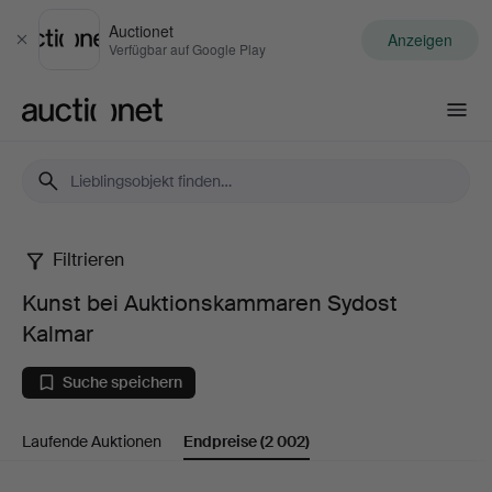
Auctionet
Anzeigen
Schließen
Verfügbar auf Google Play
Auctionet.com
Filtrieren
Kunst
Kunst bei Auktionskammaren Sydost
bei
Kalmar
Auktionskammaren
Suche speichern
Sydost
Laufende Auktionen
Endpreise
(2 002)
Kalmar