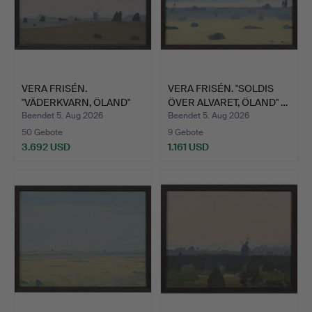
VERA FRISÉN.
VERA FRISÉN. "SOLDIS
"VÄDERKVARN, ÖLAND"
ÖVER ALVARET, ÖLAND" …
ÖL AUF LE…
Beendet 5. Aug 2026
Beendet 5. Aug 2026
50 Gebote
9 Gebote
3.692 USD
1.161 USD