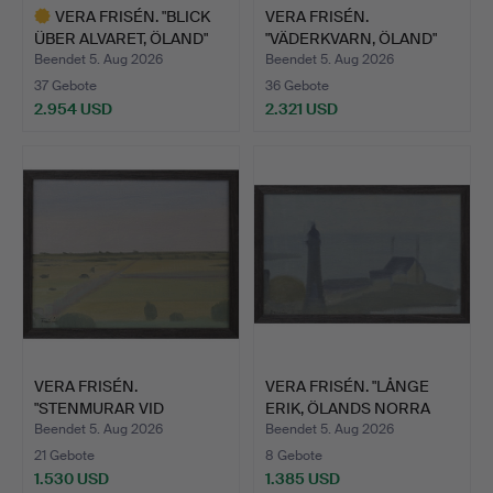
VERA FRISÉN. "BLICK
VERA FRISÉN.
ÜBER ALVARET, ÖLAND"
"VÄDERKVARN, ÖLAND"
Ö…
ÖL AUF LE…
Beendet 5. Aug 2026
Beendet 5. Aug 2026
37 Gebote
36 Gebote
2.954 USD
2.321 USD
Ausgewähltes
Objekt
VERA FRISÉN.
VERA FRISÉN. "LÅNGE
"STENMURAR VID
ERIK, ÖLANDS NORRA
ALVARET, ÖLAND…
UDD…
Beendet 5. Aug 2026
Beendet 5. Aug 2026
21 Gebote
8 Gebote
1.530 USD
1.385 USD