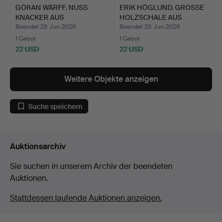
GÖRAN WÄRFF. NUSS
ERIK HÖGLUND. GROSSE
KNACKER AUS
HOLZSCHALE AUS
BUCHENHOLZ, …
KIEFER…
Beendet 29. Jun 2026
Beendet 29. Jun 2026
1 Gebot
1 Gebot
22 USD
22 USD
Weitere Objekte anzeigen
Suche speichern
Auktionsarchiv
Sie suchen in unserem Archiv der beendeten
Auktionen.
Stattdessen laufende Auktionen anzeigen.