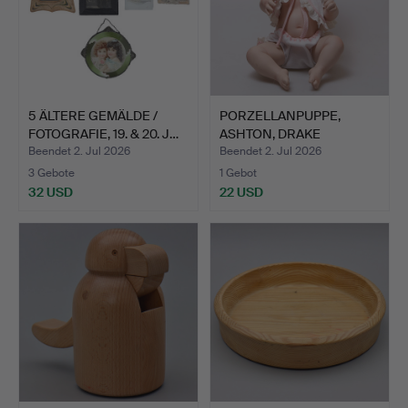
5 ÄLTERE GEMÄLDE /
PORZELLANPUPPE,
FOTOGRAFIE, 19. & 20. J…
ASHTON, DRAKE
GALLERIES 19…
Beendet 2. Jul 2026
Beendet 2. Jul 2026
3 Gebote
1 Gebot
32 USD
22 USD