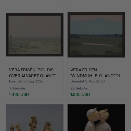
VERA FRISÉN. "SOLDIS
VERA FRISÉN.
ÖVER ALVARET, ÖLAND" …
"WINDMÜHLE, ÖLAND" ÖL
AUF LEI…
Beendet 5. Aug 2026
Beendet 5. Aug 2026
16 Gebote
26 Gebote
1.436 USD
1.635 USD