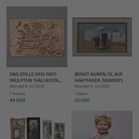
DAG STILLE (1912-1987)
BENGT ÅGREN, ÖL AUF
SKULPTUR "HÄLLRISTN…
HARTFASER, SIGNIERT,
D…
Beendet 6. Jul 2026
Beendet 4. Jul 2026
7 Gebote
1 Gebot
48 USD
22 USD