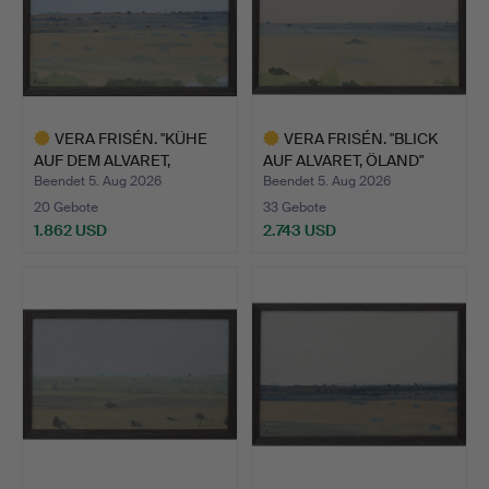
VERA FRISÉN. "KÜHE
VERA FRISÉN. "BLICK
AUF DEM ALVARET,
AUF ALVARET, ÖLAND"
ÖLAND"…
ÖL…
Beendet 5. Aug 2026
Beendet 5. Aug 2026
20 Gebote
33 Gebote
1.862 USD
2.743 USD
Ausgewähltes
Ausgewähltes
Objekt
Objekt