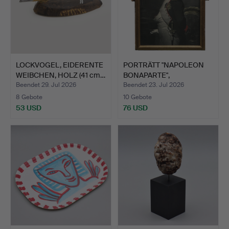
LOCKVOGEL, EIDERENTE
PORTRÄTT "NAPOLEON
WEIBCHEN, HOLZ (41 cm…
BONAPARTE",
KUNSTDRUCK,…
Beendet 29. Jul 2026
Beendet 23. Jul 2026
8 Gebote
10 Gebote
53 USD
76 USD