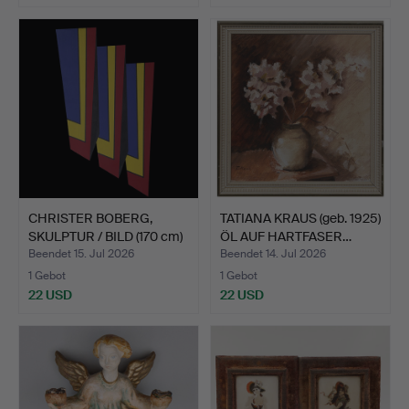
CHRISTER BOBERG,
TATIANA KRAUS (geb. 1925)
SKULPTUR / BILD (170 cm)
ÖL AUF HARTFASER…
…
Beendet 15. Jul 2026
Beendet 14. Jul 2026
1 Gebot
1 Gebot
22 USD
22 USD