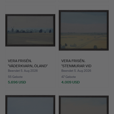
Ausgewähltes
Objekt
VERA FRISÉN.
VERA FRISÉN.
"VÄDERKVARN, ÖLAND"
"STENMURAR VID
ÖL AUF LE…
ALVARET, ÖLAND…
Beendet 5. Aug 2026
Beendet 5. Aug 2026
55 Gebote
47 Gebote
5.696 USD
4.009 USD