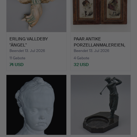
ERLING VALLDEBY
PAAR ANTIKE
"ÄNGEL"
PORZELLANMALEREIEN,
WANDLEUCHTER, BEMA…
MOTIV VON …
Beendet 13. Jul 2026
Beendet 13. Jul 2026
11 Gebote
4 Gebote
74 USD
32 USD