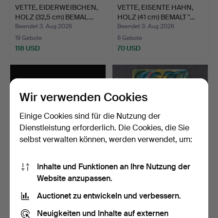
VETTE, EIDERWEIBCHEN,
VETTE, EISENTE HAHN,
HOLZ (32,5 cm) BEMAL…
HOLZ (41 cm) BEMALT "…
Beendet 3. Aug 2026
Beendet 3. Aug 2026
19 Gebote
6 Gebote
118 USD
70 USD
Wir verwenden Cookies
Einige Cookies sind für die Nutzung der
Dienstleistung erforderlich. Die Cookies, die Sie
selbst verwalten können, werden verwendet, um:
Inhalte und Funktionen an Ihre Nutzung der
HISTORISCHE
ULRICA HYDMAN-
Website anzupassen.
LANDSCHAFTSKARTE
VALLIEN. PAAR
(NACH) ÜBER D…
TISCHSETS MIT …
Beendet 2. Aug 2026
Beendet 2. Aug 2026
Auctionet zu entwickeln und verbessern.
2 Gebote
1 Gebot
27 USD
22 USD
Neuigkeiten und Inhalte auf externen