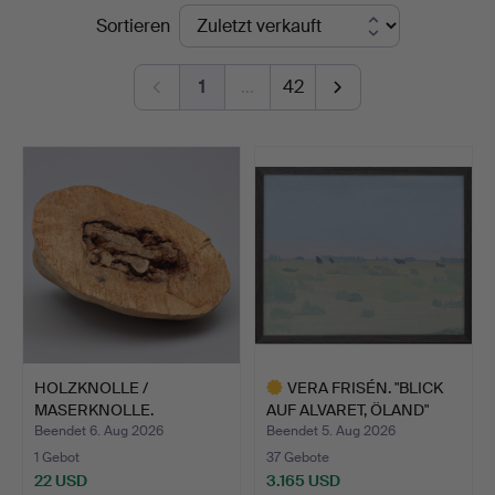
Endpreise
Sortieren
1
…
42
HOLZKNOLLE /
VERA FRISÉN. "BLICK
MASERKNOLLE.
AUF ALVARET, ÖLAND"
ÖL…
Beendet 6. Aug 2026
Beendet 5. Aug 2026
1 Gebot
37 Gebote
22 USD
3.165 USD