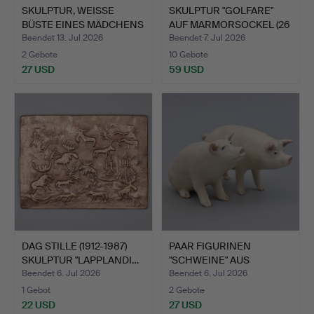
SKULPTUR, WEISSE
SKULPTUR "GOLFARE"
BÜSTE EINES MÄDCHENS
AUF MARMORSOCKEL (26
(34 …
cm…
Beendet 13. Jul 2026
Beendet 7. Jul 2026
2 Gebote
10 Gebote
27 USD
59 USD
DAG STILLE (1912-1987)
PAAR FIGURINEN
SKULPTUR "LAPPLANDI…
"SCHWEINE" AUS
KERAMIK, SIG…
Beendet 6. Jul 2026
Beendet 6. Jul 2026
1 Gebot
2 Gebote
22 USD
27 USD