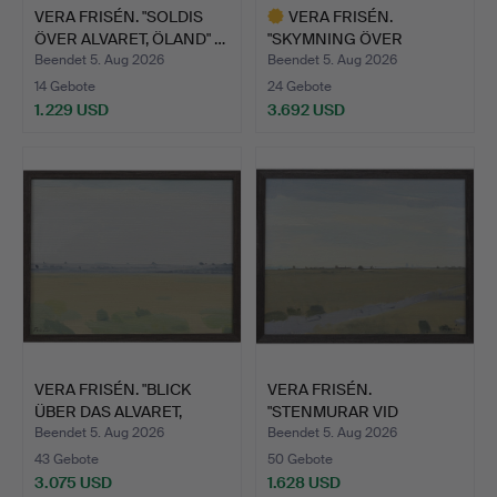
VERA FRISÉN. "SOLDIS
VERA FRISÉN.
ÖVER ALVARET, ÖLAND" …
"SKYMNING ÖVER
ALVARET, ÖLAND…
Beendet 5. Aug 2026
Beendet 5. Aug 2026
14 Gebote
24 Gebote
1.229 USD
3.692 USD
Ausgewähltes
Objekt
VERA FRISÉN. "BLICK
VERA FRISÉN.
ÜBER DAS ALVARET,
"STENMURAR VID
ÖLAN…
ALVARET, ÖLAND…
Beendet 5. Aug 2026
Beendet 5. Aug 2026
43 Gebote
50 Gebote
3.075 USD
1.628 USD