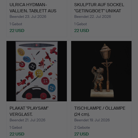
ULRICA HYDMAN-
SKULPTUR AUF SOCKEL
VALLIEN. TABLETT AUS
"GETINGBOET" UNIKAT
BIRKENH…
20…
Beendet 23. Jul 2026
Beendet 22. Jul 2026
1 Gebot
1 Gebot
22 USD
22 USD
PLAKAT "PLAYSAM"
TISCHLAMPE / ÖLLAMPE
VERGLAST.
(24 cm).
Beendet 21. Jul 2026
Beendet 19. Jul 2026
1 Gebot
2 Gebote
22 USD
27 USD