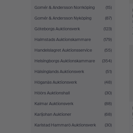
Gomér & Andersson Norrköping
(15)
Gomér & Andersson Nyköping
(87)
Göteborgs Auktionsverk
(123)
Halmstads Auktionskammare
(179)
Handelslagret Auktionsservice
(55)
Helsingborgs Auktionskammare
(354)
Hälsinglands Auktionsverk
(51)
Höganäs Auktionsverk
(48)
Höörs Auktionshall
(30)
Kalmar Auktionsverk
(88)
Karljohan Auktioner
(68)
Karlstad Hammarö Auktionsverk
(30)