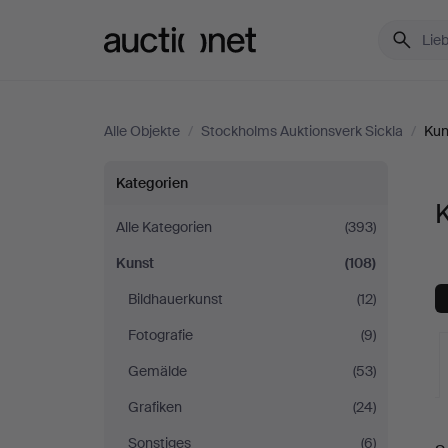
Auctionet.com
Alle Objekte
/
Stockholms Auktionsverk Sickla
/
Kun
Kunst
Kategorien
K
bei
Alle Kategorien
(393)
Kunst
(108)
Stockholms
Bildhauerkunst
(12)
Auktionsverk
Fotografie
(9)
Sickla
Gemälde
(53)
Grafiken
(24)
L
Sonstiges
(6)