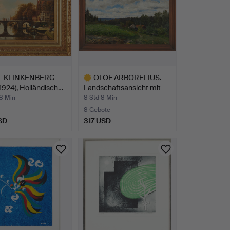
L KLINKENBERG
OLOF ARBORELIUS.
1924), Holländisch…
Landschaftsansicht mit
Hü…
58 Min
8 Std 8 Min
8 Gebote
SD
317 USD
Ausgewähltes
Objekt