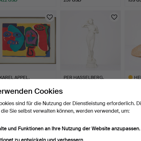
Ausgewähltes
Objekt
KAREL APPEL.
PER HASSELBERG.
HE
Komposition, aus der
Skulptur, "Snöklockan", P…
Skulpt
erwenden Cookies
Mappe "H…
1 Tag
1 Tag
1 Tag
2 Gebote
4 Gebote
9 Gebo
ookies sind für die Nutzung der Dienstleistung erforderlich. D
106 USD
211 USD
422 U
 die Sie selbst verwalten können, werden verwendet, um:
Ausgewä
Objekt
alte und Funktionen an Ihre Nutzung der Website anzupassen.
tionet zu entwickeln und verbessern.