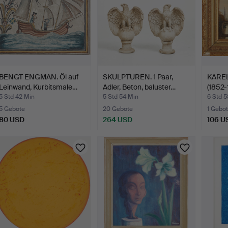
BENGT ENGMAN. Öl auf
SKULPTUREN. 1 Paar,
KARE
Leinwand, Kurbitsmale…
Adler, Beton, baluster…
(1852-
5 Std 42 Min
5 Std 54 Min
6 Std 
5 Gebote
20 Gebote
1 Gebot
80 USD
264 USD
106 U