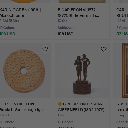
KARIN ÖGREN (1956-).
EINAR FROHM (1872-
CARL
Monochrome
1972). Stillleben mit Li…
REUT
Kompositio…
Abstra
8 Std 51 Min
10 Std
11 Std
16 Gebote
Schätzwert
2 Gebo
106 USD
159 USD
53 U
HERTHA HILLFON,
GRETA VON BRAUN-
STAFFA
Brotlaib, Steinzeug, signi…
GIESENFELD (1892-1976).
burk, f
Sk…
13 Std
1 Tag
1 Tag
11 Gebote
10 Gebote
Schätz
422 USD
237 USD
159 U