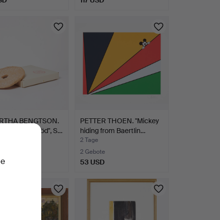
Ausgewähltes
Objekt
RTHA BENGTSON.
PETTER THOEN. "Mickey
ur, "Knäckebröd", S…
hiding from Baertlin…
2 Tage
te
2 Gebote
ie
SD
53 USD
hltes