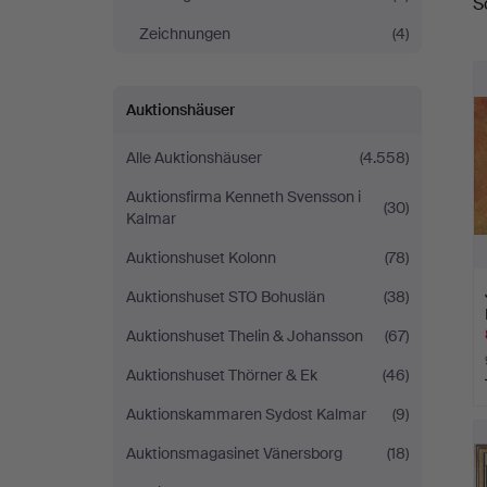
S
A
Zeichnungen
(4)
Auktionshäuser
Alle Auktionshäuser
(4.558)
Auktionsfirma Kenneth Svensson i
(30)
Kalmar
Auktionshuset Kolonn
(78)
Auktionshuset STO Bohuslän
(38)
Auktionshuset Thelin & Johansson
(67)
Auktionshuset Thörner & Ek
(46)
Auktionskammaren Sydost Kalmar
(9)
Auktionsmagasinet Vänersborg
(18)