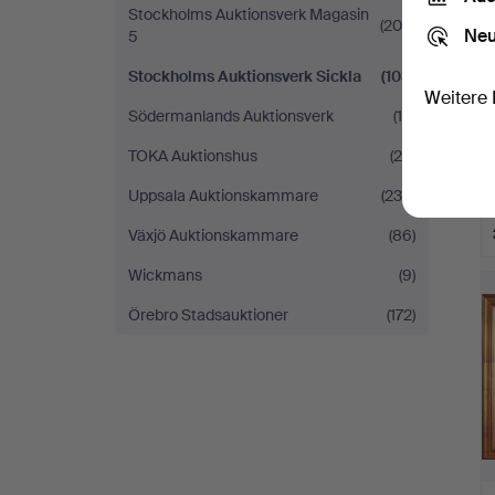
Stockholms Auktionsverk Magasin
(204)
Neu
5
Stockholms Auktionsverk Sickla
(108)
Weitere 
Södermanlands Auktionsverk
(18)
TOKA Auktionshus
(25)
Uppsala Auktionskammare
(230)
Växjö Auktionskammare
(86)
Wickmans
(9)
Örebro Stadsauktioner
(172)