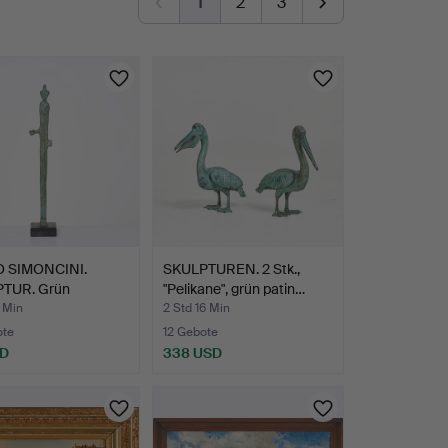
1
2
3
 SIMONCINI.
SKULPTUREN. 2 Stk.,
TUR. Grün
"Pelikane", grün patin…
erte…
 Min
2 Std 16 Min
ote
12 Gebote
SD
338 USD