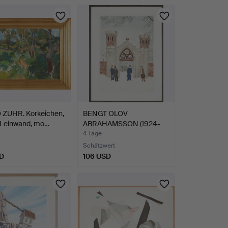
hltes
ZUHR. Korkeichen,
BENGT OLOV
f Leinwand, mo…
ABRAHAMSSON (1924-
1989), Lithog…
4 Tage
Schätzwert
D
106 USD