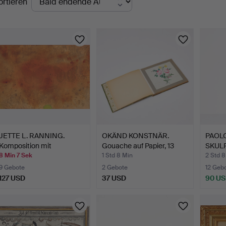
ortieren
uktionen
JETTE L. RANNING.
OKÄND KONSTNÄR.
PAOLO
Komposition mit
Gouache auf Papier, 13
SKULP
Schmette…
Stü…
patini
8 Min 7 Sek
1 Std 8 Min
2 Std 8
9 Gebote
2 Gebote
12 Geb
127 USD
37 USD
90 U