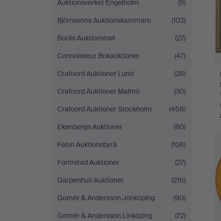
Auktionsverket Engelholm
(9)
Björnssons Auktionskammare
(102)
Borås Auktionshall
(27)
Connoisseur Bokauktioner
(47)
Crafoord Auktioner Lund
(26)
Crafoord Auktioner Malmö
(30)
Crafoord Auktioner Stockholm
(458)
Ekenbergs Auktioner
(80)
Falun Auktionsbyrå
(106)
Formstad Auktioner
(27)
Garpenhus Auktioner
(216)
Gomér & Andersson Jönköping
(90)
Gomér & Andersson Linköping
(72)