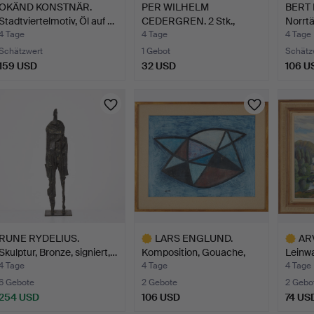
OKÄND KONSTNÄR.
PER WILHELM
BERT
Stadtviertelmotiv, Öl auf …
CEDERGREN. 2 Stk.,
Norrtä
Stockholmsm…
4 Tage
4 Tage
4 Tage
Schätzwert
1 Gebot
Schätz
159 USD
32 USD
106 U
RUNE RYDELIUS.
LARS ENGLUND.
ARV
Skulptur, Bronze, signiert,…
Komposition, Gouache,
Leinw
monogr…
4 Tage
4 Tage
4 Tage
6 Gebote
2 Gebote
2 Gebo
254 USD
106 USD
74 US