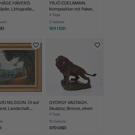
 HÅGE HÄVERÖ.
YRJÖ EDELMANN.
ljeån, Lithografie…
Komposition mit Paket,
Farb…
4 Tage
wert
2 Gebote
SD
169 USD
ID NILSSON. Öl auf
GYÖRGY VASTAGH.
and, Landschaft…
Skulptur, Bronze, einen
Lö…
4 Tage
te
10 Gebote
D
370 USD