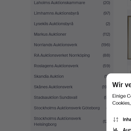
Laholms Auktionskammare
(20)
Limhamns Auktionsbyrå
(97)
Lysekils Auktionsbyrå
(2)
Markus Auktioner
(112)
Norrlands Auktionsverk
(196)
RA Auktionsverket Norrköping
(88)
Roslagens Auktionsverk
(59)
Skandia Auktion
(12)
Wir v
Skånes Auktionsverk
(197)
Einige C
Stadsauktion Sundsvall
(91)
Cookies,
Stockholms Auktionsverk Göteborg
(7)
Stockholms Auktionsverk
Inh
(121)
Helsingborg
Auc