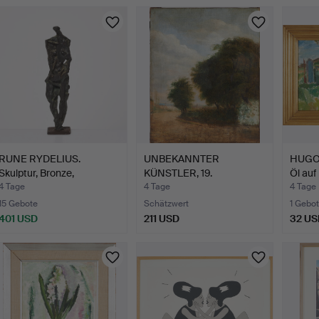
Ausgewähltes
Ausgewä
Objekt
Objekt
RUNE RYDELIUS.
UNBEKANNTER
HUGO 
Skulptur, Bronze,
KÜNSTLER, 19.
Öl au
monogramm…
Jahrhundert, Öl …
4 Tage
4 Tage
4 Tage
15 Gebote
Schätzwert
1 Gebot
401 USD
211 USD
32 US