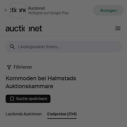
Auctionet
Anzeigen
Schließen
Verfügbar auf Google Play
Auctionet.com
Filtrieren
Kommoden
Kommoden bei Halmstads
bei
Auktionskammare
Halmstads
Suche speichern
Auktionskammare
Laufende Auktionen
Endpreise
(704)