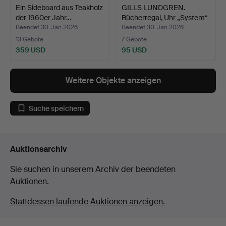
Ein Sideboard aus Teakholz
GILLS LUNDGREN.
der 1960er Jahr…
Bücherregal, Uhr „System“
…
Beendet 30. Jan 2026
Beendet 30. Jan 2026
13 Gebote
7 Gebote
359 USD
95 USD
Weitere Objekte anzeigen
Suche speichern
Auktionsarchiv
Sie suchen in unserem Archiv der beendeten
Auktionen.
Stattdessen laufende Auktionen anzeigen.