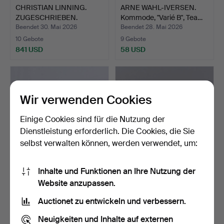
CHRISTIAN LINNING.
ARNE WAHL-IVERSEN.
ZUGESCHRIEBEN.
Kommode, "Varié B", Tea…
NACHTISC…
Beendet 30. Mai 2026
Beendet 28. Mai 2026
10 Gebote
9 Gebote
841 USD
58 USD
Wir verwenden Cookies
Einige Cookies sind für die Nutzung der
Dienstleistung erforderlich. Die Cookies, die Sie
selbst verwalten können, werden verwendet, um:
Inhalte und Funktionen an Ihre Nutzung der
ARNE WAHL-IVERSEN.
KOMMODE MIT
Website anzupassen.
Kommode, "Varié B", Tea…
MARMORPLATTE, 3-
schübig, Rokok…
Beendet 28. Mai 2026
Beendet 28. Mai 2026
Auctionet zu entwickeln und verbessern.
13 Gebote
6 Gebote
85 USD
58 USD
Neuigkeiten und Inhalte auf externen