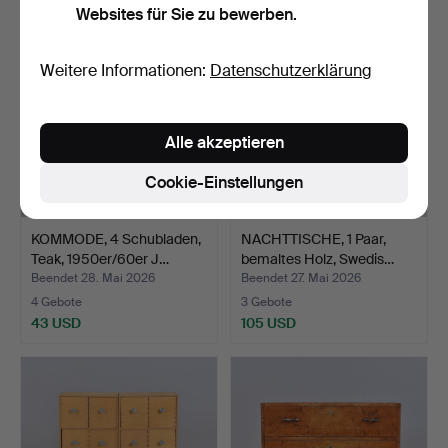
Websites für Sie zu bewerben.
Weitere Informationen:
Datenschutzerklärung
Alle akzeptieren
Cookie-Einstellungen
KOMMODE, 4 Schubladen,
NACHTTISCHE, 1 Paar,
Teak, 1950er/60er J…
bemaltes Holz, Swedis…
Beendet 28. Mai 2026
Beendet 27. Mai 2026
4 Gebote
3 Gebote
43 USD
105 USD