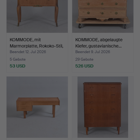
KOMMODE, mit
KOMMODE, abgelaugte
Marmorplatte, Rokoko-Stil,
Kiefer, gustavianische…
20…
Beendet 12. Jul 2026
Beendet 9. Jul 2026
5 Gebote
29 Gebote
53 USD
526 USD