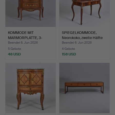
KOMMODE MIT
SPIEGELKOMMODE,
MARMORPLATTE, 3-
Neorokoko, zweite Hälfte
schübig, Rokok…
d…
Beendet 6. Jun 2026
Beendet 6. Jun 2026
5 Gebote
4 Gebote
48 USD
158 USD