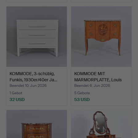
KOMMODE, 3-schübig,
KOMMODE MIT
Funkis, 1930er/40er Ja…
MARMORPLATTE, Louis
XVI-Stil, …
Beendet 10. Jun 2026
Beendet 6. Jun 2026
1 Gebot
5 Gebote
32 USD
53 USD