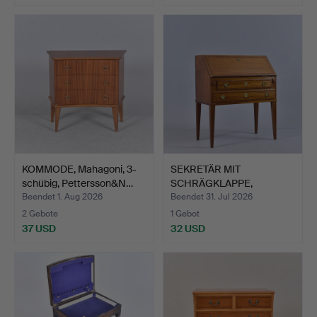
KOMMODE, Mahagoni, 3-
SEKRETÄR MIT
schübig, Pettersson&N…
SCHRÄGKLAPPE,
Mahagoni mit Me…
Beendet 1. Aug 2026
Beendet 31. Jul 2026
2 Gebote
1 Gebot
37 USD
32 USD